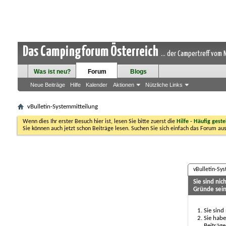
Das Campingforum Österreich
... der Campertreff vom
Was ist neu?
Forum
Blogs
Neue Beiträge
Hilfe
Kalender
Aktionen
Nützliche Links
vBulletin-Systemmitteilung
Wenn dies Ihr erster Besuch hier ist, lesen Sie bitte zuerst die
Hilfe - Häufig geste
Sie können auch jetzt schon Beiträge lesen. Suchen Sie sich einfach das Forum aus
vBulletin-Sy
Sie sind ni
Gründe sein
Sie sind
Sie habe
Beiträge