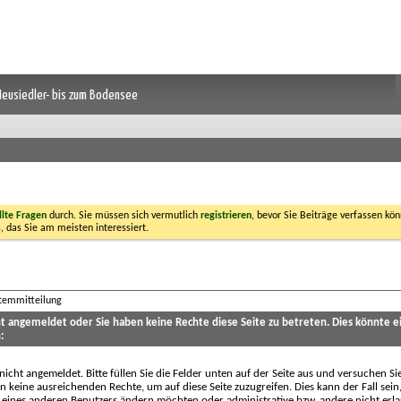
 Neusiedler- bis zum Bodensee
llte Fragen
durch. Sie müssen sich vermutlich
registrieren
, bevor Sie Beiträge verfassen kön
, das Sie am meisten interessiert.
stemmitteilung
cht angemeldet oder Sie haben keine Rechte diese Seite zu betreten. Dies könnte e
:
 nicht angemeldet. Bitte füllen Sie die Felder unten auf der Seite aus und versuchen Si
n keine ausreichenden Rechte, um auf diese Seite zuzugreifen. Dies kann der Fall sein
 eines anderen Benutzers ändern möchten oder administrative bzw. andere nicht erl