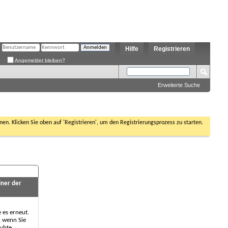
Hilfe
Registrieren
Angemeldet bleiben?
Erweiterte Suche
nen. Klicken Sie oben auf 'Registrieren', um den Registrierungsprozess zu starten.
iner der
e es erneut.
, wenn Sie
aubte