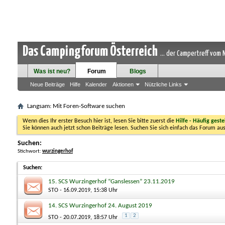
Das Campingforum Österreich
... der Campertreff vom
Was ist neu?
Forum
Blogs
Neue Beiträge
Hilfe
Kalender
Aktionen
Nützliche Links
Langsam: Mit Foren-Software suchen
Wenn dies Ihr erster Besuch hier ist, lesen Sie bitte zuerst die
Hilfe - Häufig geste
Sie können auch jetzt schon Beiträge lesen. Suchen Sie sich einfach das Forum aus
Suchen:
Stichwort:
wurzingerhof
Suchen
:
15. SCS Wurzingerhof “Ganslessen” 23.11.2019
STO
- 16.09.2019, 15:38 Uhr
14. SCS Wurzingerhof 24. August 2019
1
2
STO
- 20.07.2019, 18:57 Uhr