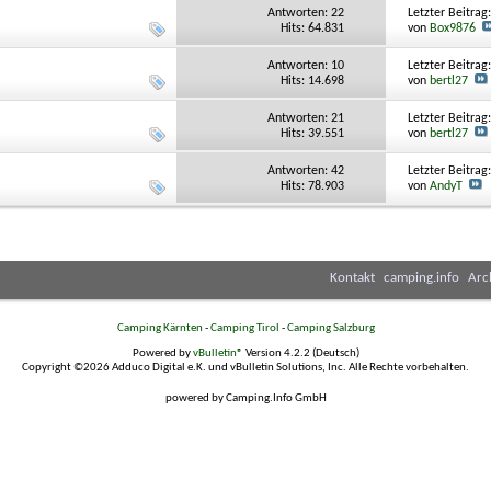
Antworten:
22
Letzter Beitrag
Hits: 64.831
von
Box9876
Antworten:
10
Letzter Beitrag
Hits: 14.698
von
bertl27
Antworten:
21
Letzter Beitrag
Hits: 39.551
von
bertl27
Antworten:
42
Letzter Beitrag
Hits: 78.903
von
AndyT
Kontakt
camping.info
Arc
Camping Kärnten
-
Camping Tirol
-
Camping Salzburg
Powered by
vBulletin®
Version 4.2.2 (Deutsch)
Copyright ©2026 Adduco Digital e.K. und vBulletin Solutions, Inc. Alle Rechte vorbehalten.
powered by Camping.Info GmbH