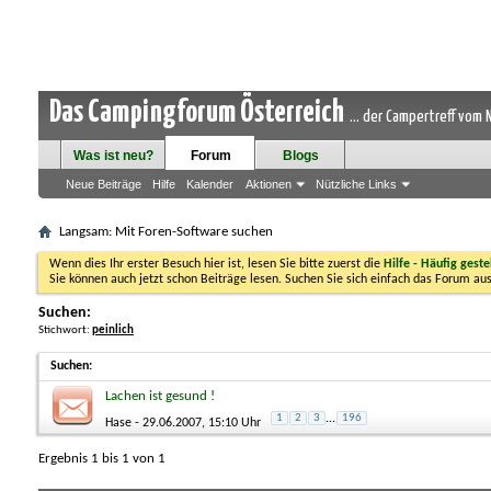
Das Campingforum Österreich
... der Campertreff vom
Was ist neu?
Forum
Blogs
Neue Beiträge
Hilfe
Kalender
Aktionen
Nützliche Links
Langsam: Mit Foren-Software suchen
Wenn dies Ihr erster Besuch hier ist, lesen Sie bitte zuerst die
Hilfe - Häufig geste
Sie können auch jetzt schon Beiträge lesen. Suchen Sie sich einfach das Forum aus
Suchen:
Stichwort:
peinlich
Suchen
:
Lachen ist gesund !
1
2
3
...
196
Hase
- 29.06.2007, 15:10 Uhr
Ergebnis 1 bis 1 von 1