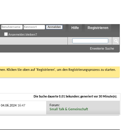
Hilfe
Registrieren
Angemeldet bleiben?
Erweiterte Suche
nen. Klicken Sie oben auf 'Registrieren', um den Registrierungsprozess zu starten.
Die Suche dauerte
0,01
Sekunden; generiert vor 30 Minute(n).
Forum:
: 04.06.2024
16:47
Small Talk & Gemeinschaft