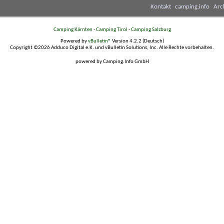
Kontakt
camping.info
Arc
Camping Kärnten
-
Camping Tirol
-
Camping Salzburg
Powered by
vBulletin®
Version 4.2.2 (Deutsch)
Copyright ©2026 Adduco Digital e.K. und vBulletin Solutions, Inc. Alle Rechte vorbehalten.
powered by Camping.Info GmbH