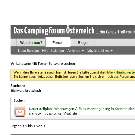
Das Campingforum Österreich
... der Campertreff vom
Was ist neu?
Forum
Blogs
Neue Beiträge
Hilfe
Kalender
Aktionen
Nützliche Links
Langsam: Mit Foren-Software suchen
Wenn dies Ihr erster Besuch hier ist, lesen Sie bitte zuerst die
Hilfe - Häufig geste
Sie können auch jetzt schon Beiträge lesen. Suchen Sie sich einfach das Forum aus
Suchen:
Stichwort:
keutschach
Suchen
:
Dauerstellplatz, Wohnwagen & fixes Vorzelt günstig in Kärnten ab
Klaus W.
- 29.07.2024, 08:06 Uhr
Ergebnis 1 bis 1 von 1