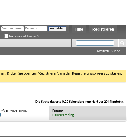
Hilfe
Registrieren
Angemeldet bleiben?
Erweiterte Suche
nen. Klicken Sie oben auf 'Registrieren', um den Registrierungsprozess zu starten.
Die Suche dauerte
0,20
Sekunden; generiert vor 20 Minute(n).
Forum:
: 28.10.2024
10:04
Dauercamping