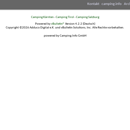
Kontakt
camping.info
Arc
Camping Kärnten
-
Camping Tirol
-
Camping Salzburg
Powered by
vBulletin®
Version 4.2.2 (Deutsch)
Copyright ©2026 Adduco Digital e.K. und vBulletin Solutions, Inc. Alle Rechte vorbehalten.
powered by Camping.Info GmbH