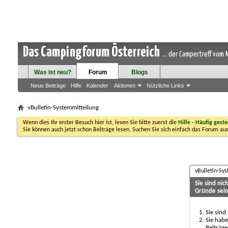
Das Campingforum Österreich
... der Campertreff vom
Was ist neu?
Forum
Blogs
Neue Beiträge
Hilfe
Kalender
Aktionen
Nützliche Links
vBulletin-Systemmitteilung
Wenn dies Ihr erster Besuch hier ist, lesen Sie bitte zuerst die
Hilfe - Häufig geste
Sie können auch jetzt schon Beiträge lesen. Suchen Sie sich einfach das Forum aus
vBulletin-Sy
Sie sind ni
Gründe sein
Sie sind
Sie habe
Beiträge