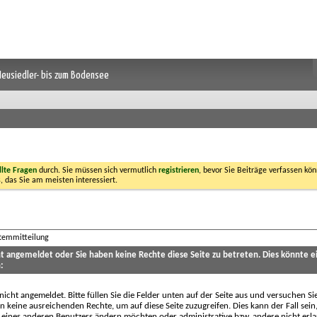
 Neusiedler- bis zum Bodensee
llte Fragen
durch. Sie müssen sich vermutlich
registrieren
, bevor Sie Beiträge verfassen kön
, das Sie am meisten interessiert.
stemmitteilung
cht angemeldet oder Sie haben keine Rechte diese Seite zu betreten. Dies könnte e
:
 nicht angemeldet. Bitte füllen Sie die Felder unten auf der Seite aus und versuchen Si
n keine ausreichenden Rechte, um auf diese Seite zuzugreifen. Dies kann der Fall sein
 eines anderen Benutzers ändern möchten oder administrative bzw. andere nicht erl