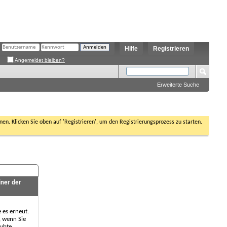
Hilfe
Registrieren
Angemeldet bleiben?
Erweiterte Suche
nen. Klicken Sie oben auf 'Registrieren', um den Registrierungsprozess zu starten.
iner der
e es erneut.
, wenn Sie
aubte