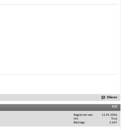
Zitieren
#28
Registriert seit
13.05.2006
Ort
Tirol
Beiträge
2.667