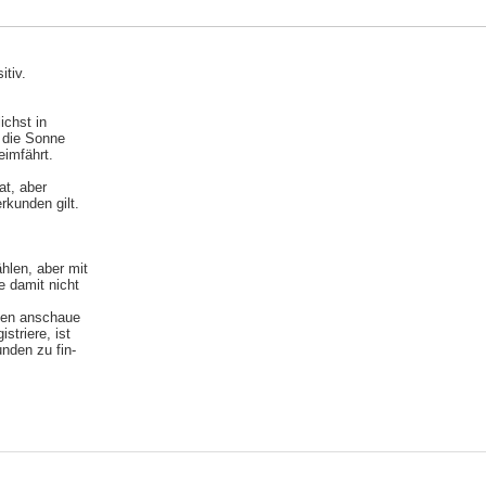
itiv.
ichst in
 die Sonne
eimfährt.
at, aber
rkunden gilt.
hlen, aber mit
 damit nicht
den anschaue
triere, ist
unden zu fin-