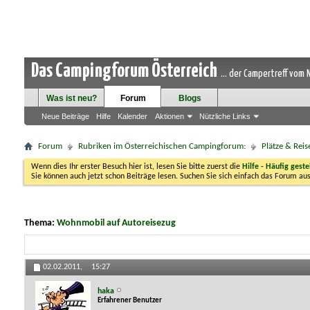
Das Campingforum Österreich
... der Campertreff vom
Was ist neu?
Forum
Blogs
Neue Beiträge
Hilfe
Kalender
Aktionen
Nützliche Links
Forum
Rubriken im Österreichischen Campingforum:
Plätze & Reis
Wenn dies Ihr erster Besuch hier ist, lesen Sie bitte zuerst die
Hilfe - Häufig geste
Sie können auch jetzt schon Beiträge lesen. Suchen Sie sich einfach das Forum aus
Thema:
Wohnmobil auf Autoreisezug
02.02.2011,
15:27
haka
Erfahrener Benutzer