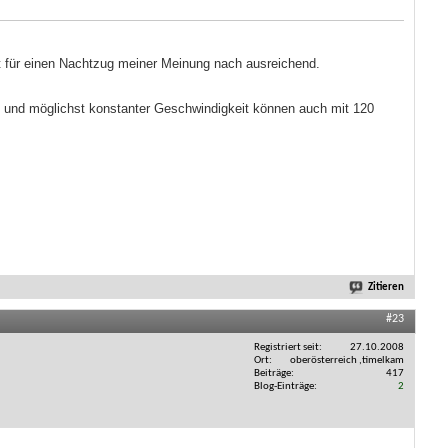
st für einen Nachtzug meiner Meinung nach ausreichend.
) und möglichst konstanter Geschwindigkeit können auch mit 120
Zitieren
#23
Registriert seit
27.10.2008
Ort
oberösterreich ,timelkam
Beiträge
417
Blog-Einträge
2