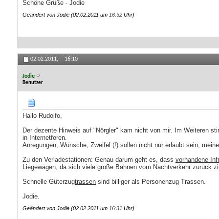
Schöne Grüße - Jodie
Geändert von Jodie (02.02.2011 um
16:32
Uhr)
02.02.2011,
16:10
Jodie
Benutzer
Hallo Rudolfo,
Der dezente Hinweis auf "Nörgler" kam nicht von mir. Im Weiteren sti
in Internetforen.
Anregungen, Wünsche, Zweifel (!) sollen nicht nur erlaubt sein, meine
Zu den Verladestationen: Genau darum geht es, dass
vorhandene Inf
Liegewägen, da sich viele große Bahnen vom Nachtverkehr zurück zieh
Schnelle Güterzug
trassen
sind billiger als Personenzug Trassen.
Jodie.
Geändert von Jodie (02.02.2011 um
16:31
Uhr)