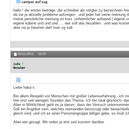
camper auf zug
hallo ! die ersten beiträge ,die schreiber als nörgler zu bezeichnen find
da sie ja aktuelle probleme aufzeigen . und jeder hat seine meinung d
meine persönliche meinung ist kurz ,unheimlicher aufwand ( eigene v
eigene kabine und und und .... wer soll das bezahlen . und was kostet
aber na ja träumen darf man sg rudi
02.02.2011,
15:59
Jodie
Benutzer
Liebe haka´s
Bei allem Respekt vor Menschen mit großer Lebenserfahrung - ich m
hier erst seit wenigen Stunden das Thema. Ich bin total glücklich, d
Aber in Wirklichkeit geht es ja darum, dass der Versuch unternommen
Soll ein Angebot sein, welches niemanden bevorzugt oder benachteilig
gleich sind, und ich es einer Personengruppe billiger gebe, so muß 
Aber wie gesagt: Wir reden ja erst seit kurzem darüber.