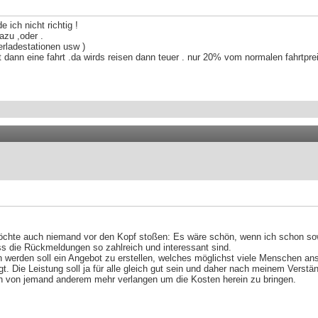
e ich nicht richtig !
azu ,oder .
erladestationen usw )
 dann eine fahrt .da wirds reisen dann teuer . nur 20% vom normalen fahrtpreis
öchte auch niemand vor den Kopf stoßen: Es wäre schön, wenn ich schon sow
ass die Rückmeldungen so zahlreich und interessant sind.
 werden soll ein Angebot zu erstellen, welches möglichst viele Menschen ans
t. Die Leistung soll ja für alle gleich gut sein und daher nach meinem Verst
ich von jemand anderem mehr verlangen um die Kosten herein zu bringen.