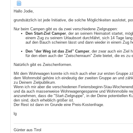
Hallo Jodie,
grundsätzlich ist jede Initiative, die solche Möglichkeiten auslotet, pos
Nur beim Campen gibt es da zwei verschiedene Zielgruppen:
Den Start-Ziel Camper
, der an seinem Heimatort startet, mögl
einem Zug zu seinem Urlaubsort durchfährt, sich 14 Tage lang
auf den Bauch scheinen lässt und dann wieder in einem Zug h
Den "der Weg ist das Ziel" Camper
, der zwar auch ein Ziel h
für den eben auch der "Zwischenraum" Ziele bietet, die es zu e
Natürlich gibt es Zwischenformen.
Mit dem Wohnwagen konnte ich mich auch eher zur ersten Gruppe zä
dem Wohnmobil gehöre ich eindeutig der zweiten Gruppe an und zähle
zu Deinem Zielpublikum.
Wenn ich mir aber die verschiedenen Feriensbeginn-Stau-Wochenen
und da auch massenweise Wohnwagengespanne und Wohnmobile regis
anzunehmen, dass die "Start-Zielgruppe", in der Deine potentiellen K
den sind, doch erheblich größer ist.
Der Rest ist dann im Grunde eine Preis-Kostenfrage.
lg
Günter aus Tirol