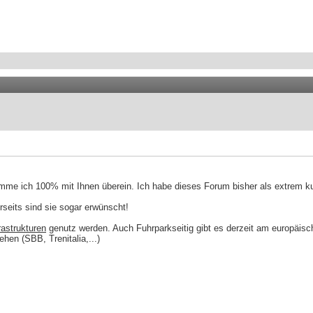
mme ich 100% mit Ihnen überein. Ich habe dieses Forum bisher als extrem kult
rseits sind sie sogar erwünscht!
rastrukturen
genutz werden. Auch Fuhrparkseitig gibt es derzeit am europäisch
en (SBB, Trenitalia,...)