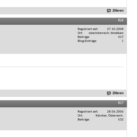
Zitieren
#26
Registriert seit
27.10.2008
Ort
oberösterreich ,timelkam
Beiträge
417
Blog-Einträge
2
Zitieren
#27
Registriert seit
28.06.2006
Ort
Kärnten, Österreich.
Beiträge
532