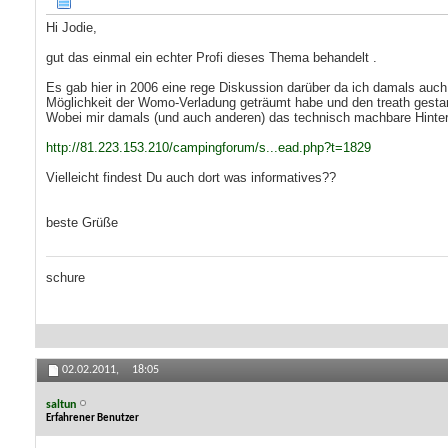
Hi Jodie,
gut das einmal ein echter Profi dieses Thema behandelt .
Es gab hier in 2006 eine rege Diskussion darüber da ich damals auc
Möglichkeit der Womo-Verladung geträumt habe und den treath gestar
Wobei mir damals (und auch anderen) das technisch machbare Hinter
http://81.223.153.210/campingforum/s...ead.php?t=1829
Vielleicht findest Du auch dort was informatives??
beste Grüße
schure
02.02.2011,
18:05
saltun
Erfahrener Benutzer