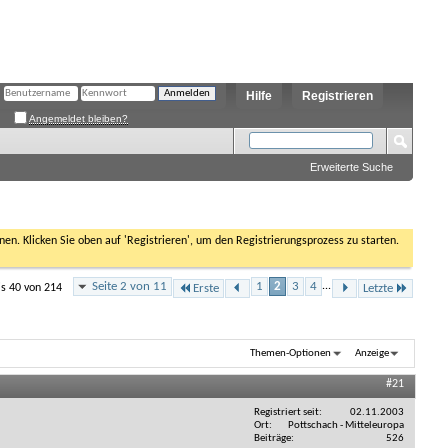
Hilfe
Registrieren
Angemeldet bleiben?
Erweiterte Suche
nen. Klicken Sie oben auf 'Registrieren', um den Registrierungsprozess zu starten.
Seite 2 von 11
1
2
3
4
...
is 40 von 214
Erste
Letzte
Themen-Optionen
Anzeige
#21
Registriert seit
02.11.2003
Ort
Pottschach - Mitteleuropa
Beiträge
526