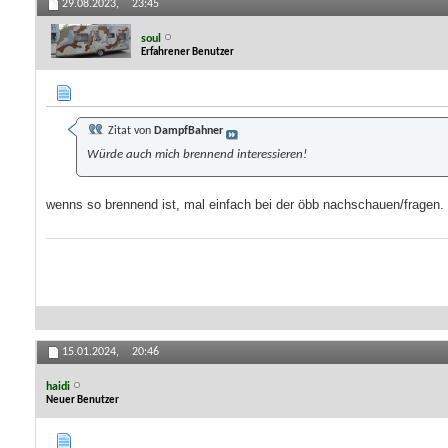
29.08.2023,
23:45
soul
Erfahrener Benutzer
Zitat von
DampfBahner
Würde auch mich brennend interessieren!
wenns so brennend ist, mal einfach bei der öbb nachschauen/fragen. da
15.01.2024,
20:46
haidi
Neuer Benutzer