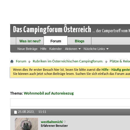
Das Campingforum Österreich
... der Campertreff vom
Was ist neu?
Forum
Blogs
Neue Beiträge
Hilfe
Kalender
Aktionen
Nützliche Links
Forum
Rubriken im Österreichischen Campingforum:
Plätze & Reis
Wenn dies Ihr erster Besuch hier ist, lesen Sie bitte zuerst die
Hilfe - Häufig geste
Sie können auch jetzt schon Beiträge lesen. Suchen Sie sich einfach das Forum aus
Thema:
Wohnmobil auf Autoreisezug
25.08.2023,
11:11
westbahnmichi
Erfahrener Benutzer