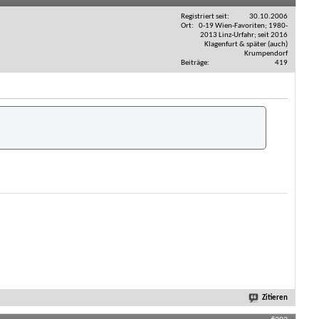
Registriert seit
30.10.2006
Ort
0-19 Wien-Favoriten; 1980-
2013 Linz-Urfahr; seit 2016
Klagenfurt & später (auch)
Krumpendorf
Beiträge
419
Zitieren