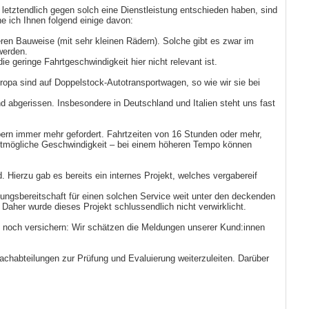
etztendlich gegen solch eine Dienstleistung entschieden haben, sind
e ich Ihnen folgend einige davon:
en Bauweise (mit sehr kleinen Rädern). Solche gibt es zwar im
werden.
 geringe Fahrtgeschwindigkeit hier nicht relevant ist.
opa sind auf Doppelstock-Autotransportwagen, so wie wir sie bei
nd abgerissen. Insbesondere in Deutschland und Italien steht uns fast
ibern immer mehr gefordert. Fahrtzeiten von 16 Stunden oder mehr,
chstmögliche Geschwindigkeit – bei einem höheren Tempo können
Hierzu gab es bereits ein internes Projekt, welches vergabereif
ngsbereitschaft für einen solchen Service weit unter den deckenden
aher wurde dieses Projekt schlussendlich nicht verwirklicht.
n noch versichern: Wir schätzen die Meldungen unserer Kund:innen
habteilungen zur Prüfung und Evaluierung weiterzuleiten. Darüber