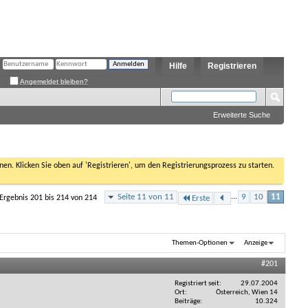
Hilfe
Registrieren
Angemeldet bleiben?
Erweiterte Suche
nen. Klicken Sie oben auf 'Registrieren', um den Registrierungsprozess zu starten.
Seite 11 von 11
...
9
10
11
Ergebnis 201 bis 214 von 214
Erste
Themen-Optionen
Anzeige
#201
Registriert seit
29.07.2004
Ort
Österreich, Wien 14
Beiträge
10.324