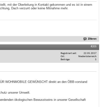
llt, mit der Oberleitung in Kontakt gekommen und es ist in einem
chtung, Dach verzurrt oder keine Mitnahme mehr.
Zitieren
#205
Registriert seit
22.05.2017
Ort
Niederösterreich
Beiträge
5
SEZUG FÜR WOHNMOBILE GEWÜNSCHT direkt an den ÖBB-vorstand
chutz unserer Umwelt.
werdenden ökologischen Bewusstseins in unserer Gesellschaft