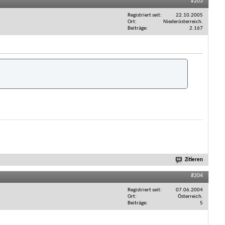
#203
Registriert seit
22.10.2005
Ort
Niederösterreich.
Beiträge
2.167
Zitieren
#204
Registriert seit
07.06.2004
Ort
Österreich.
Beiträge
5