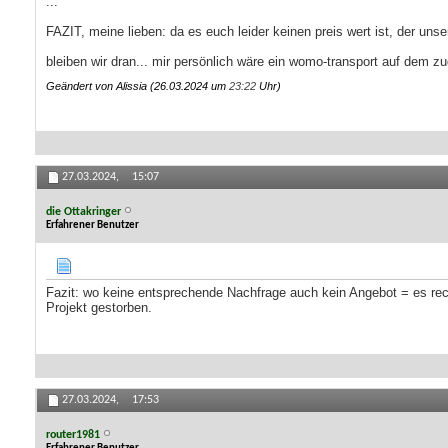
...
FAZIT, meine lieben: da es euch leider keinen preis wert ist, der uns
bleiben wir dran... mir persönlich wäre ein womo-transport auf dem zug
Geändert von Alissia (26.03.2024 um
23:22
Uhr)
27.03.2024,
15:07
die Ottakringer
Erfahrener Benutzer
Fazit: wo keine entsprechende Nachfrage auch kein Angebot = es rech
Projekt gestorben.
27.03.2024,
17:53
router1981