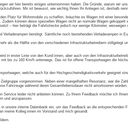
en wir hier bereits einiges unternommen haben. Die Gründe, warum wir uns l
kzuführen. Mir ist bewusst, wie wichtig Ihnen Ihr Anliegen ist, deshalb nenn
den Platz für Wohnmobile zu schaffen, bräuchte es Wagen mit einer besonder
n. Zudem können diese speziellen Wagen nicht an normale Wagen gekoppelt 
zt – hier beträgt die Fahrtstrecke jedoch nur wenige Kilometer, weswegen die
und Verladerampen benötigt. Sämtliche noch bestehenden Verladerampen in Eur
hr als die Hälfte von den verschiedenen Infrastrukturbetreibern stillgelegt u
ird in erster Linie von den Kund:innen, aber auch von den Infrastrukturbetre
ort mit bis zu 160 Km/h unterwegs. Das ist für offene Transportwagen die hö
sportwagen, welche auch für den Hochgeschwindigkeitsverkehr geeignet sind. 
 Zielgruppe vorgenommen. Neben einer mangelhaften Resonanz, war die Zahlu
iese Fahrzeuge während deren Gesamtlebensdauer nicht amortisieren würden. D
en Service leider nicht anbieten können. Zu Ihrem Feedback möchte ich Ihne
ern und anzupassen.
n unsere interne Datenbank ein, um das Feedback an die entsprechenden Fac
an meine Kolleg:innen im Vorstand und mich gesandt.
ldern.