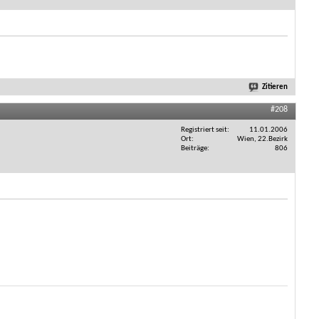
Zitieren
#208
Registriert seit
11.01.2006
Ort
Wien, 22.Bezirk
Beiträge
806