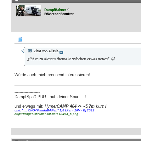
DampfBahner
Erfahrener Benutzer
Zitat von
Alissia
gibt es zu diesem thema inzwischen etwas neues? 😊
Würde auch mich brennend interessieren!
--------------------
DampfSpaß PUR - auf kleiner Spur ... !
--------------------
und erwegs mit:
Hymer
CAMP 484 -> ~5,7m
kurz
!
und: 'nm CNG-"PandaBÄRen" 1,4 Liter - 16V - Bj 2012
http://images.spritmonitor.de/518493_5.png