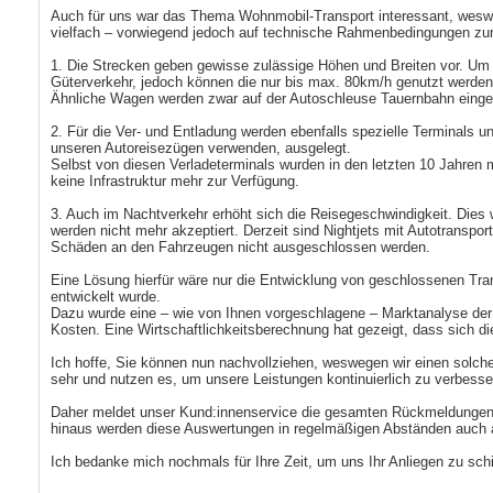
Auch für uns war das Thema Wohnmobil-Transport interessant, wesweg
vielfach – vorwiegend jedoch auf technische Rahmenbedingungen zurüc
1. Die Strecken geben gewisse zulässige Höhen und Breiten vor. Um 
Güterverkehr, jedoch können die nur bis max. 80km/h genutzt werde
Ähnliche Wagen werden zwar auf der Autoschleuse Tauernbahn eingeset
2. Für die Ver- und Entladung werden ebenfalls spezielle Terminals 
unseren Autoreisezügen verwenden, ausgelegt.
Selbst von diesen Verladeterminals wurden in den letzten 10 Jahren me
keine Infrastruktur mehr zur Verfügung.
3. Auch im Nachtverkehr erhöht sich die Reisegeschwindigkeit. Dies w
werden nicht mehr akzeptiert. Derzeit sind Nightjets mit Autotransp
Schäden an den Fahrzeugen nicht ausgeschlossen werden.
Eine Lösung hierfür wäre nur die Entwicklung von geschlossenen Tran
entwickelt wurde.
Dazu wurde eine – wie von Ihnen vorgeschlagene – Marktanalyse der
Kosten. Eine Wirtschaftlichkeitsberechnung hat gezeigt, dass sich d
Ich hoffe, Sie können nun nachvollziehen, weswegen wir einen solch
sehr und nutzen es, um unsere Leistungen kontinuierlich zu verbess
Daher meldet unser Kund:innenservice die gesamten Rückmeldungen i
hinaus werden diese Auswertungen in regelmäßigen Abständen auch 
Ich bedanke mich nochmals für Ihre Zeit, um uns Ihr Anliegen zu schi