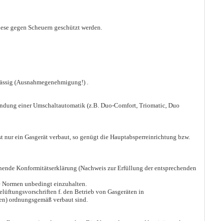
iese gegen Scheuern geschützt werden.
lässig (Ausnahmegenehmigung!) .
wendung einer Umschaltautomatik (z.B. Duo-Comfort, Triomatic, Duo
t nur ein Gasgerät verbaut, so genügt die Hauptabsperreinrichtung bzw.
chende Konformitätserklärung (Nachweis zur Erfüllung der entsprechenden
e Normen unbedingt einzuhalten.
lüftungsvorschriften f. den Betrieb von Gasgeräten in
gen) ordnungsgemäß verbaut sind.