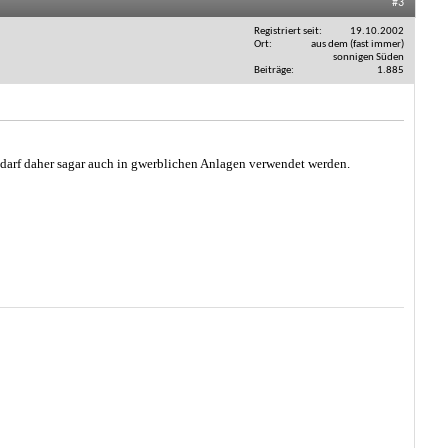
#3
Registriert seit
19.10.2002
Ort
aus dem (fast immer)
sonnigen Süden
Beiträge
1.885
arf daher sagar auch in gwerblichen Anlagen verwendet werden.