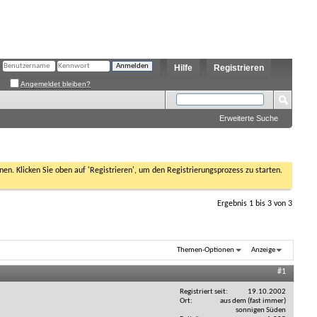
Hilfe
Registrieren
Angemeldet bleiben?
Erweiterte Suche
nen. Klicken Sie oben auf 'Registrieren', um den Registrierungsprozess zu starten.
Ergebnis 1 bis 3 von 3
Themen-Optionen
Anzeige
#1
Registriert seit
19.10.2002
Ort
aus dem (fast immer)
sonnigen Süden