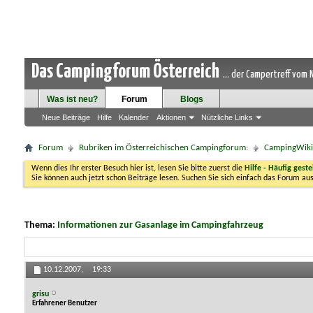
Das Campingforum Österreich
... der Campertreff vom
Was ist neu?
Forum
Blogs
Neue Beiträge
Hilfe
Kalender
Aktionen
Nützliche Links
Forum
Rubriken im Österreichischen Campingforum:
CampingWiki-
Wenn dies Ihr erster Besuch hier ist, lesen Sie bitte zuerst die
Hilfe - Häufig geste
Sie können auch jetzt schon Beiträge lesen. Suchen Sie sich einfach das Forum aus
Thema:
Informationen zur Gasanlage im Campingfahrzeug
10.12.2007,
19:33
grisu
Erfahrener Benutzer