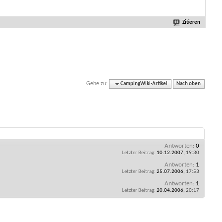
Zitieren
Gehe zu:
CampingWiki-Artikel
Nach oben
Antworten:
0
Letzter Beitrag:
10.12.2007,
19:30
Antworten:
1
Letzter Beitrag:
25.07.2006,
17:53
Antworten:
1
Letzter Beitrag:
20.04.2006,
20:17