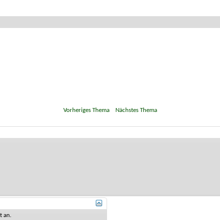
«
Vorheriges Thema
|
Nächstes Thema
»
st
an
.