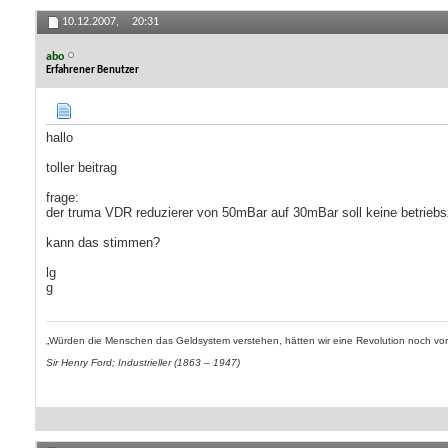
10.12.2007,
20:31
abo
Erfahrener Benutzer
hallo
toller beitrag
frage:
der truma VDR reduzierer von 50mBar auf 30mBar soll keine betrieb
kann das stimmen?
lg
g
„Würden die Menschen das Geldsystem verstehen, hätten wir eine Revolution noch vor
Sir Henry Ford; Industrieller (1863 – 1947)