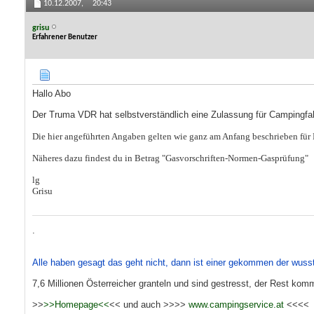
10.12.2007,
20:43
grisu
Erfahrener Benutzer
Hallo Abo
Der Truma VDR hat selbstverständlich eine Zulassung für Campingfah
Die hier angeführten Angaben gelten wie ganz am Anfang beschrieben fü
Näheres dazu findest du in Betrag "Gasvorschriften-Normen-Gasprüfung"
lg
Grisu
.
Alle haben gesagt das geht nicht, dann ist einer gekommen der wuss
7,6 Millionen Österreicher granteln und sind gestresst, der Rest komm
>>
>>Homepage<<
<< und auch >>>>
www.campingservice.at
<<<<