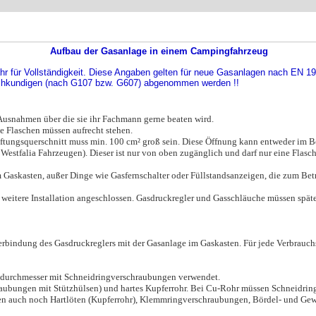
Aufbau der Gasanlage in einem Campingfahrzeug
r für Vollständigkeit. Diese Angaben gelten für neue Gasanlagen nach EN 194
chkundigen (nach G107 bzw. G607) abgenommen werden !!
Ausnahmen über die sie ihr Fachmann gerne beaten wird.
ie Flaschen müssen aufrecht stehen.
ftungsquerschnitt muss min. 100 cm² groß sein. Diese Öffnung kann entweder im B
 Westfalia Fahrzeugen). Dieser ist nur von oben zugänglich und darf nur eine Flasch
m Gaskasten, außer Dinge wie Gasfernschalter oder Füllstandsanzeigen, die zum Be
weitere Installation angeschlossen. Gasdruckregler und Gasschläuche müssen späte
erbindung des Gasdruckreglers mit der Gasanlage im Gaskasten. Für jede Verbrauch
endurchmesser mit Schneidringverschraubungen verwendet.
chraubungen mit Stützhülsen) und hartes Kupferrohr. Bei Cu-Rohr müssen Schneidr
en auch noch Hartlöten (Kupferrohr), Klemmringverschraubungen, Bördel- und G