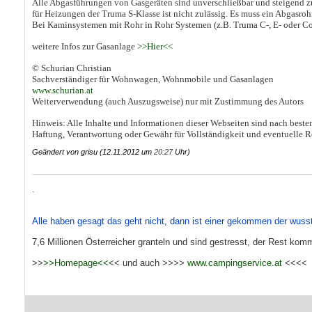
Alle Abgasführungen von Gasgeräten sind unverschließbar und steigend zu 
für Heizungen der Truma S-Klasse ist nicht zulässig. Es muss ein Abgasro
Bei Kaminsystemen mit Rohr in Rohr Systemen (z.B. Truma C-, E- oder Com
weitere Infos zur Gasanlage
>>Hier<<
© Schurian Christian
Sachverständiger für Wohnwagen, Wohnmobile und Gasanlagen
www.schurian.at
Weiterverwendung (auch Auszugsweise) nur mit Zustimmung des Autors
Hinweis: Alle Inhalte und Informationen dieser Webseiten sind nach best
Haftung, Verantwortung oder Gewähr für Vollständigkeit und eventuelle
Geändert von grisu (12.11.2012 um
20:27
Uhr)
.
Alle haben gesagt das geht nicht, dann ist einer gekommen der wuss
7,6 Millionen Österreicher granteln und sind gestresst, der Rest komm
>>
>>Homepage<<
<< und auch >>>>
www.campingservice.at
<<<<