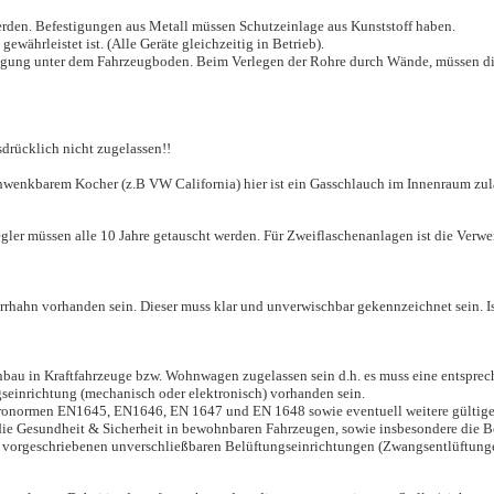
erden. Befestigungen aus Metall müssen Schutzeinlage aus Kunststoff haben.
ewährleistet ist. (Alle Geräte gleichzeitig in Betrieb).
rlegung unter dem Fahrzeugboden. Beim Verlegen der Rohre durch Wände, müssen d
sdrücklich nicht zugelassen!!
hwenkbarem Kocher (z.B VW California) hier ist ein Gasschlauch im Innenraum zu
egler müssen alle 10 Jahre getauscht werden. Für Zweiflaschenanlagen ist die Ver
errhahn vorhanden sein. Dieser muss klar und unverwischbar gekennzeichnet sein. Is
nbau in Kraftfahrzeuge bzw. Wohnwagen zugelassen sein d.h. es muss eine entspre
seinrichtung (mechanisch oder elektronisch) vorhanden sein.
uronormen EN1645, EN1646, EN 1647 und EN 1648 sowie eventuell weitere gültig
die Gesundheit & Sicherheit in bewohnbaren Fahrzeugen, sowie insbesondere die Be
en vorgeschriebenen unverschließbaren Belüftungseinrichtungen (Zwangsentlüftun