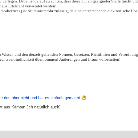
verlegen. Dabei ist darauf zu achten, dass diese nur an geeigneter Stelle (nicht 
hr aus Edelstahl verwendet werden!
biheizung) ist Aluminiumrohr zulässig, da eine entsprechende elektronische Über
en Wissen und den derzeit geltenden Normen, Gesetzen, Richtlinien und Verordnun
 Rechtsverbindlichkeit übernommen! Änderungen und Irrtum vorbehalten!
te das aber nicht und hat es einfach gemacht
t aus Kärnten (ich natürlich auch)