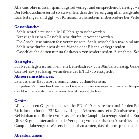
Alle Gasrohre müssen spannungsfrei verlegt und entsprechend befestigt w
Der Rohrdurchmesser ist so zu wählen, dass die Versorgung aller Gasgeräte g
Rohrleitungen sind ggf. vor Korrosion zu schützen, insbesondere bei Ve
Gasschläuche:
- Schlauchteile müssen alle 10 Jahre getauscht werden.
- Nur zugelassenen Gasschläuche dürfen verwendet werden
- Die Anschlüsse müssen fest verpresst sein. Schlauchschellen usw. sind au
- Schläuche dürfen nicht durch Wände oder Bleche verlegt werden.
- Gasschläuche dürfen nur im Gaskasten verwendet werden. Ausnahme: Sc
Gasregler:
Für Neuanlagen ist nur mehr ein Betriebsdruck von 30mbar zulässig. Gasr
Control usw.) zulässig, wenn diese der EN 13786 entspricht.
Absperreinrichtungen:
Es muss eine Hauptabsperreinrichtung vorhanden sein.
Für jeden Verbraucher bzw. jedes Gasgerät muss ein eigener weiterer Absp
das Flaschenventil wenn dieses leicht zugänglich ist.
Geräte:
Alle verbauten Gasgeräte müssen der EN 1949 entsprechen und für den Ei
Richtlinien) für den EU Raum vorliegen. Weiters muss eine Zündsicherung
Bei Einbau und Betrieb von Gasgeräten in Campingfahrzeuge sind die E
Diese Regeln unter anderen die Verlegung von elektrischen Anschlüssen, 
Campingfahrzeugen. Weiters ist darauf zu achten, dass die entsprechend
Abgasführungen: