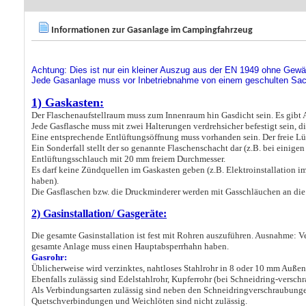
Informationen zur Gasanlage im Campingfahrzeug
Achtung: Dies ist nur ein kleiner Auszug aus der EN 1949 ohne Gewäh
Jede Gasanlage muss vor Inbetriebnahme von einem geschulten Sa
1) Gaskasten:
Der Flaschenaufstellraum muss zum Innenraum hin Gasdicht sein. Es gibt 
Jede Gasflasche muss mit zwei Halterungen verdrehsicher befestigt sein, d
Eine entsprechende Entlüftungsöffnung muss vorhanden sein. Der freie Lü
Ein Sonderfall stellt der so genannte Flaschenschacht dar (z.B. bei einigen
Entlüftungsschlauch mit 20 mm freiem Durchmesser.
Es darf keine Zündquellen im Gaskasten geben (z.B. Elektroinstallation i
haben).
Die Gasflaschen bzw. die Druckminderer werden mit Gasschläuchen an die 
2) Gasinstallation/ Gasgeräte:
Die gesamte Gasinstallation ist fest mit Rohren auszuführen. Ausnahme: V
gesamte Anlage muss einen Hauptabsperrhahn haben.
Gasrohr:
Üblicherweise wird verzinktes, nahtloses Stahlrohr in 8 oder 10 mm Auß
Ebenfalls zulässig sind Edelstahlrohr, Kupferrohr (bei Schneidring-vers
Als Verbindungsarten zulässig sind neben den Schneidringverschraubung
Quetschverbindungen und Weichlöten sind nicht zulässig.