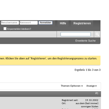
Hilfe
Registrieren
Angemeldet bleiben?
Erweiterte Suche
nen. Klicken Sie oben auf 'Registrieren', um den Registrierungsprozess zu starten.
Ergebnis 1 bis 3 von 3
Themen-Optionen
Anzeige
#1
Registriert seit
19.10.2002
Ort
aus dem (fast immer)
sonnigen Süden