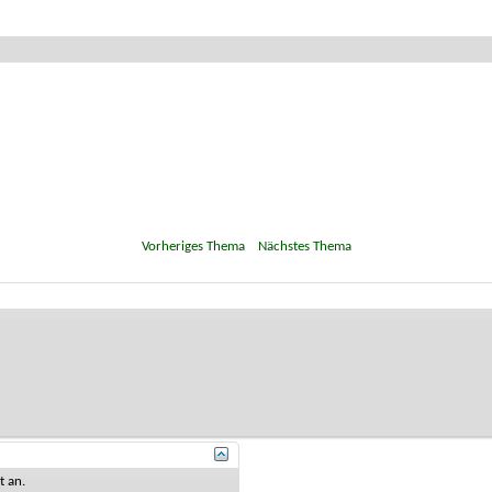
«
Vorheriges Thema
|
Nächstes Thema
»
st
an
.