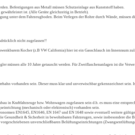
erden. Befestigungen aus Metall müssen Schutzeinlage aus Kunststoff haben.
ewährleistet ist. (Alle Geräte gleichzeitig in Betrieb).
rlegung unter dem Fahrzeugboden. Beim Verlegen der Rohre durch Wände, müssen d
sdrücklich nicht zugelassen!!
hwenkbarem Kocher (z.B VW California) hier ist ein Gasschlauch im Innenraum zu
egler müssen alle 10 Jahre getauscht werden. Für Zweiflaschenanlagen ist die Ver
errhahn vorhanden sein. Dieser muss klar und unverwischbar gekennzeichnet sein. Is
nbau in Kraftfahrzeuge bzw. Wohnwagen zugelassen sein d.h. es muss eine entspre
seinrichtung (mechanisch oder elektronisch) vorhanden sein.
uronormen EN1645, EN1646, EN 1647 und EN 1648 sowie eventuell weitere gültig
die Gesundheit & Sicherheit in bewohnbaren Fahrzeugen, sowie insbesondere die Be
en vorgeschriebenen unverschließbaren Belüftungseinrichtungen (Zwangsentlüftun