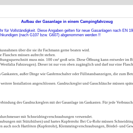
Aufbau der Gasanlage in einem Campingfahrzeug
r für Vollständigkeit. Diese Angaben gelten für neue Gasanlagen nach EN 194
chkundigen (nach G107 bzw. G607) abgenommen werden !!
Ausnahmen über die sie ihr Fachmann gerne beaten wird.
ie Flaschen müssen aufrecht stehen.
ftungsquerschnitt muss min. 100 cm² groß sein. Diese Öffnung kann entweder im B
 Westfalia Fahrzeugen). Dieser ist nur von oben zugänglich und darf nur eine Flasch
m Gaskasten, außer Dinge wie Gasfernschalter oder Füllstandsanzeigen, die zum Be
weitere Installation angeschlossen. Gasdruckregler und Gasschläuche müssen späte
erbindung des Gasdruckreglers mit der Gasanlage im Gaskasten. Für jede Verbrauch
endurchmesser mit Schneidringverschraubungen verwendet.
chraubungen mit Stützhülsen) und hartes Kupferrohr. Bei Cu-Rohr müssen Schneidr
en auch noch Hartlöten (Kupferrohr), Klemmringverschraubungen, Bördel- und G