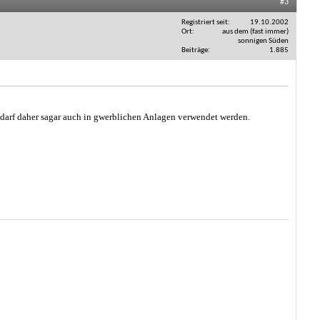
#3
Registriert seit
19.10.2002
Ort
aus dem (fast immer)
sonnigen Süden
Beiträge
1.885
arf daher sagar auch in gwerblichen Anlagen verwendet werden.