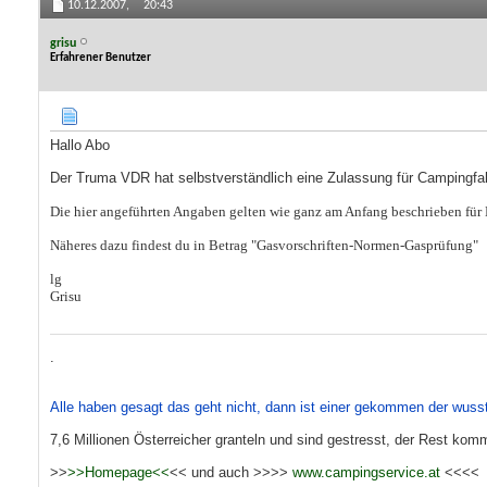
10.12.2007,
20:43
grisu
Erfahrener Benutzer
Hallo Abo
Der Truma VDR hat selbstverständlich eine Zulassung für Campingfah
Die hier angeführten Angaben gelten wie ganz am Anfang beschrieben fü
Näheres dazu findest du in Betrag "Gasvorschriften-Normen-Gasprüfung"
lg
Grisu
.
Alle haben gesagt das geht nicht, dann ist einer gekommen der wuss
7,6 Millionen Österreicher granteln und sind gestresst, der Rest komm
>>
>>Homepage<<
<< und auch >>>>
www.campingservice.at
<<<<