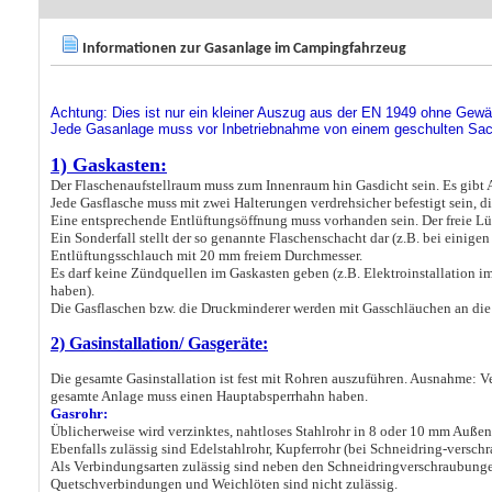
Informationen zur Gasanlage im Campingfahrzeug
Achtung: Dies ist nur ein kleiner Auszug aus der EN 1949 ohne Gewäh
Jede Gasanlage muss vor Inbetriebnahme von einem geschulten Sa
1) Gaskasten:
Der Flaschenaufstellraum muss zum Innenraum hin Gasdicht sein. Es gibt 
Jede Gasflasche muss mit zwei Halterungen verdrehsicher befestigt sein, d
Eine entsprechende Entlüftungsöffnung muss vorhanden sein. Der freie Lü
Ein Sonderfall stellt der so genannte Flaschenschacht dar (z.B. bei einigen
Entlüftungsschlauch mit 20 mm freiem Durchmesser.
Es darf keine Zündquellen im Gaskasten geben (z.B. Elektroinstallation i
haben).
Die Gasflaschen bzw. die Druckminderer werden mit Gasschläuchen an die 
2) Gasinstallation/ Gasgeräte:
Die gesamte Gasinstallation ist fest mit Rohren auszuführen. Ausnahme: V
gesamte Anlage muss einen Hauptabsperrhahn haben.
Gasrohr:
Üblicherweise wird verzinktes, nahtloses Stahlrohr in 8 oder 10 mm Auß
Ebenfalls zulässig sind Edelstahlrohr, Kupferrohr (bei Schneidring-vers
Als Verbindungsarten zulässig sind neben den Schneidringverschraubung
Quetschverbindungen und Weichlöten sind nicht zulässig.