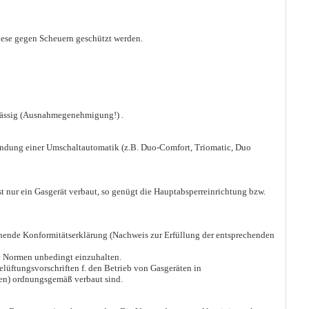
iese gegen Scheuern geschützt werden.
lässig (Ausnahmegenehmigung!) .
wendung einer Umschaltautomatik (z.B. Duo-Comfort, Triomatic, Duo
t nur ein Gasgerät verbaut, so genügt die Hauptabsperreinrichtung bzw.
chende Konformitätserklärung (Nachweis zur Erfüllung der entsprechenden
e Normen unbedingt einzuhalten.
lüftungsvorschriften f. den Betrieb von Gasgeräten in
gen) ordnungsgemäß verbaut sind.