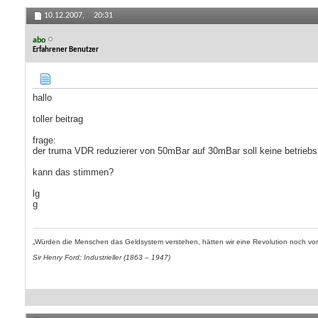
10.12.2007,
20:31
abo
Erfahrener Benutzer
hallo
toller beitrag
frage:
der truma VDR reduzierer von 50mBar auf 30mBar soll keine betrieb
kann das stimmen?
lg
g
„Würden die Menschen das Geldsystem verstehen, hätten wir eine Revolution noch vor
Sir Henry Ford; Industrieller (1863 – 1947)