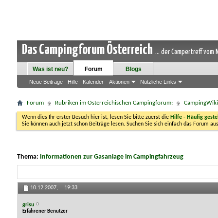
Das Campingforum Österreich
... der Campertreff vom
Was ist neu?
Forum
Blogs
Neue Beiträge
Hilfe
Kalender
Aktionen
Nützliche Links
Forum
Rubriken im Österreichischen Campingforum:
CampingWiki-
Wenn dies Ihr erster Besuch hier ist, lesen Sie bitte zuerst die
Hilfe - Häufig geste
Sie können auch jetzt schon Beiträge lesen. Suchen Sie sich einfach das Forum aus
Thema:
Informationen zur Gasanlage im Campingfahrzeug
10.12.2007,
19:33
grisu
Erfahrener Benutzer