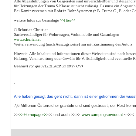
Alle Abgasführungen von Gasgeräten sind unverschließbar und steigend zu 
für Heizungen der Truma S-Klasse ist nicht zulässig. Es muss ein Abgasro
Bei Kaminsystemen mit Rohr in Rohr Systemen (z.B. Truma C-, E- oder Com
weitere Infos zur Gasanlage
>>Hier<<
© Schurian Christian
Sachverständiger für Wohnwagen, Wohnmobile und Gasanlagen
www.schurian.at
Weiterverwendung (auch Auszugsweise) nur mit Zustimmung des Autors
Hinweis: Alle Inhalte und Informationen dieser Webseiten sind nach best
Haftung, Verantwortung oder Gewähr für Vollständigkeit und eventuelle
Geändert von grisu (12.11.2012 um
20:27
Uhr)
.
Alle haben gesagt das geht nicht, dann ist einer gekommen der wuss
7,6 Millionen Österreicher granteln und sind gestresst, der Rest komm
>>
>>Homepage<<
<< und auch >>>>
www.campingservice.at
<<<<