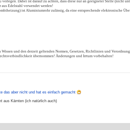
verlegen. Dabei ist darauf zu achten, dass diese nur an geeigneter Stelle (nicht 
hr aus Edelstahl verwendet werden!
biheizung) ist Aluminiumrohr zulässig, da eine entsprechende elektronische Über
en Wissen und den derzeit geltenden Normen, Gesetzen, Richtlinien und Verordnun
 Rechtsverbindlichkeit übernommen! Änderungen und Irrtum vorbehalten!
te das aber nicht und hat es einfach gemacht
t aus Kärnten (ich natürlich auch)