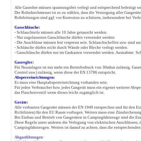
Alle Gasrohre müssen spannungsfrei verlegt und entsprechend befestigt w
Der Rohrdurchmesser ist so zu wählen, dass die Versorgung aller Gasgeräte g
Rohrleitungen sind ggf. vor Korrosion zu schützen, insbesondere bei Ve
Gasschläuche:
- Schlauchteile müssen alle 10 Jahre getauscht werden.
- Nur zugelassenen Gasschläuche dürfen verwendet werden
- Die Anschlüsse müssen fest verpresst sein. Schlauchschellen usw. sind au
- Schläuche dürfen nicht durch Wände oder Bleche verlegt werden.
- Gasschläuche dürfen nur im Gaskasten verwendet werden. Ausnahme: Sc
Gasregler:
Für Neuanlagen ist nur mehr ein Betriebsdruck von 30mbar zulässig. Gasr
Control usw.) zulässig, wenn diese der EN 13786 entspricht.
Absperreinrichtungen:
Es muss eine Hauptabsperreinrichtung vorhanden sein.
Für jeden Verbraucher bzw. jedes Gasgerät muss ein eigener weiterer Absp
das Flaschenventil wenn dieses leicht zugänglich ist.
Geräte:
Alle verbauten Gasgeräte müssen der EN 1949 entsprechen und für den Ei
Richtlinien) für den EU Raum vorliegen. Weiters muss eine Zündsicherung
Bei Einbau und Betrieb von Gasgeräten in Campingfahrzeuge sind die E
Diese Regeln unter anderen die Verlegung von elektrischen Anschlüssen, 
Campingfahrzeugen. Weiters ist darauf zu achten, dass die entsprechend
Abgasführungen: