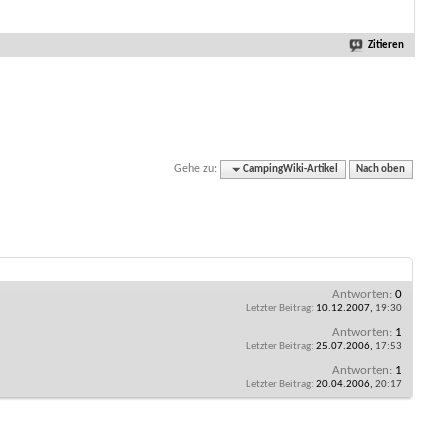
Zitieren
Gehe zu:
CampingWiki-Artikel
Nach oben
Antworten:
0
Letzter Beitrag:
10.12.2007,
19:30
Antworten:
1
Letzter Beitrag:
25.07.2006,
17:53
Antworten:
1
Letzter Beitrag:
20.04.2006,
20:17