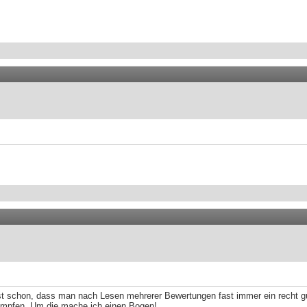
st schon, dass man nach Lesen mehrerer Bewertungen fast immer ein recht gu
himpfen. Um die mache ich einen Bogen!