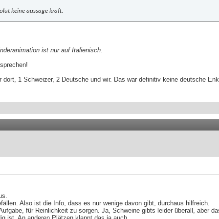
lut keine aussage kraft.
nderanimation ist nur auf Italienisch.
 sprechen!
r dort, 1 Schweizer, 2 Deutsche und wir. Das war definitiv keine deutsche Enk
us.
en. Also ist die Info, dass es nur wenige davon gibt, durchaus hilfreich.
fgabe, für Reinlichkeit zu sorgen. Ja, Schweine gibts leider überall, aber d
ig ist. An anderen Plätzen klappt das ja auch.