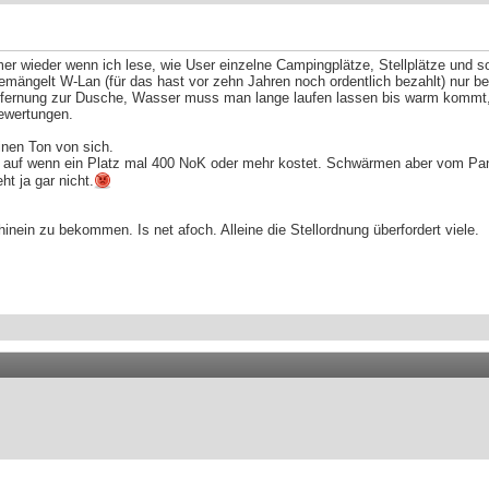
mer wieder wenn ich lese, wie User einzelne Campingplätze, Stellplätze und s
emängelt W-Lan (für das hast vor zehn Jahren noch ordentlich bezahlt) nur b
Entfernung zur Dusche, Wasser muss man lange laufen lassen bis warm kommt, n
Bewertungen.
inen Ton von sich.
nn auf wenn ein Platz mal 400 NoK oder mehr kostet. Schwärmen aber vom P
t ja gar nicht.
nein zu bekommen. Is net afoch. Alleine die Stellordnung überfordert viele.