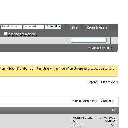
Hilfe
Registrieren
Angemeldet bleiben?
Erweiterte Suche
nen. Klicken Sie oben auf 'Registrieren', um den Registrierungsprozess zu starten.
Ergebnis 1 bis 9 von 9
Themen-Optionen
Anzeige
#1
Registriert seit
17.01.2016
Ort
Südl NÖ
Beiträge
260