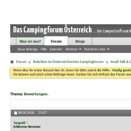
Das Campingforum Österreich
... der Campertreff vom
Was ist neu?
Forum
Blogs
Neue Beiträge
Hilfe
Kalender
Aktionen
Nützliche Links
Forum
Rubriken im Österreichischen Campingforum:
Small Talk &
Wenn dies Ihr erster Besuch hier ist, lesen Sie bitte zuerst die
Hilfe - Häufig geste
Sie können auch jetzt schon Beiträge lesen. Suchen Sie sich einfach das Forum aus
Thema:
Bewertungen.
08.06.2026,
21:07
Tango66
Erfahrener Benutzer