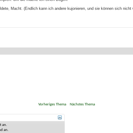
dete, Macht. (Endlich kann ich andere kujonieren, und sie können sich nicht 
«
Vorheriges Thema
|
Nächstes Thema
»
st
an
.
nd
an
.