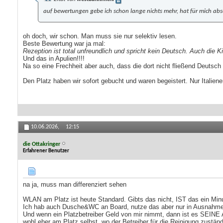
auf bewertungen gebe ich schon lange nichts mehr, hat für mich abso
oh doch, wir schon. Man muss sie nur selektiv lesen.
Beste Bewertung war ja mal:
Rezeption ist total unfreundlich und spricht kein Deutsch. Auch die Ki
Und das in Apulien!!!!
Na so eine Frechheit aber auch, dass die dort nicht fließend Deutsch
Den Platz haben wir sofort gebucht und waren begeistert. Nur Italiene
10.06.2026,
12:15
die Ottakringer
Erfahrener Benutzer
na ja, muss man differenziert sehen
WLAN am Platz ist heute Standard. Gibts das nicht, IST das ein Min
Ich hab auch Dusche&WC an Board, nutze das aber nur in Ausnahmefäll
Und wenn ein Platzbetreiber Geld von mir nimmt, dann ist es SEINE Au
wohl eher am Platz selbst, wo der Betreiber für die Reinigung zuständ