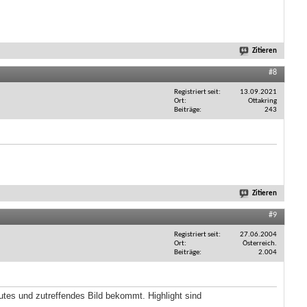
Zitieren
#8
Registriert seit
13.09.2021
Ort
Ottakring
Beiträge
243
Zitieren
#9
Registriert seit
27.06.2004
Ort
Österreich.
Beiträge
2.004
tes und zutreffendes Bild bekommt. Highlight sind