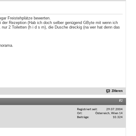
ogar Freistehplätze bewerten.
ei der Rezeption (Hab ich doch selber genügend GByte mit wenn ich
ur 2 Toiletten (h i d s m), die Dusche dreckig (na wer hat denn das
anorama.
Zitieren
#2
Registriert seit
29.07.2004
Ort
Österreich, Wien 14
Beiträge
10.324