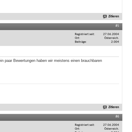
Zitieren
#5
Registriert seit
27.06.2004
Ort
Österreich.
Beiträge
2.004
h ein paar Bewertungen haben wir meistens einen brauchbaren
Zitieren
#6
Registriert seit
27.06.2004
Ort
Österreich.