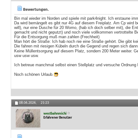
Bewertungen.
Bin mal wieder im Norden und spiele mit park4night. Ich erstaune im
Da wird bemängelt es gibt nur 4G auf diesem Freiplatz. Am Cp wird b
will), nur eine Dusche für 20 Womo, (hab ich doch selber mit), die 
gemacht und nicht geputzt) und noch viele vollkommen vertrottelte 
Für die Entsorgung muß man zahlen (Frechheit)
Man hört die Straße: Ich hab noch nie eine Straße gehört. Die gibt ke
Die fahren mit riesigen Kübeln durch die Gegend und regen sich da
Keine Müllentsorgung auf diesem Platz, sondern 200 Meter weiter. Geh
usw usw usw.
Ich betreue manchmal selbst einen Stellplatz und versuche Ordnung hi
Noch schönen Urlaub.
08.06.2026,
21:23
westbahnmichi
Erfahrener Benutzer