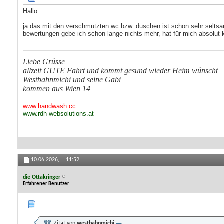
Hallo
ja das mit den verschmutzten wc bzw. duschen ist schon sehr seltsam,
bewertungen gebe ich schon lange nichts mehr, hat für mich absolut 
Liebe Grüsse
allzeit GUTE Fahrt und kommt gesund wieder Heim wünscht
Westbahnmichi und seine Gabi
kommen aus Wien 14
www.handwash.cc
www.rdh-websolutions.at
10.06.2026,
11:52
die Ottakringer
Erfahrener Benutzer
Zitat von
westbahnmichi