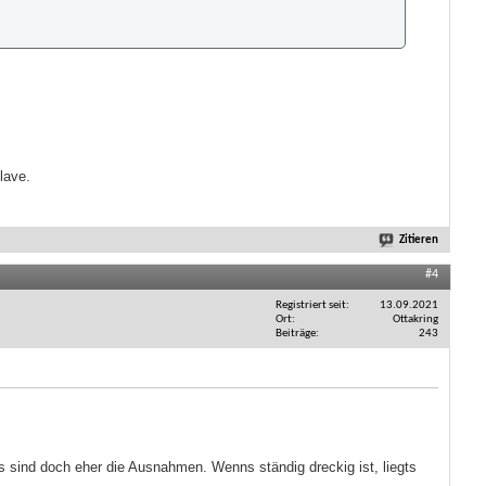
lave.
Zitieren
#4
Registriert seit
13.09.2021
Ort
Ottakring
Beiträge
243
as sind doch eher die Ausnahmen. Wenns ständig dreckig ist, liegts