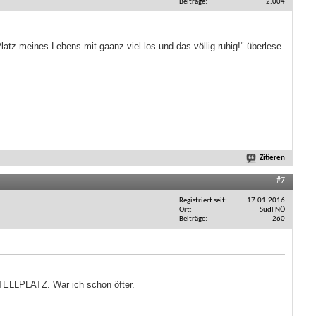
Beiträge
2.004
Platz meines Lebens mit gaanz viel los und das völlig ruhig!" überlese
Zitieren
#7
Registriert seit
17.01.2016
Ort
Südl NÖ
Beiträge
260
STELLPLATZ. War ich schon öfter.