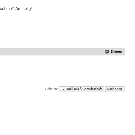
wehren!" Armselig!
Zitieren
Gehe zu:
Small Talk & Gemeinschaft
Nach oben