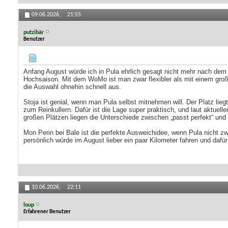
09.06.2026,
21:55
putzibär
Benutzer
Anfang August würde ich in Pula ehrlich gesagt nicht mehr nach dem Mo
Hochsaison. Mit dem WoMo ist man zwar flexibler als mit einem große
die Auswahl ohnehin schnell aus.
Stoja ist genial, wenn man Pula selbst mitnehmen will. Der Platz lie
zum Reinkullern. Dafür ist die Lage super praktisch, und laut aktuel
großen Plätzen liegen die Unterschiede zwischen „passt perfekt“ und „
Mon Perin bei Bale ist die perfekte Ausweichidee, wenn Pula nicht zwi
persönlich würde im August lieber ein paar Kilometer fahren und dafü
10.06.2026,
22:11
loup
Erfahrener Benutzer