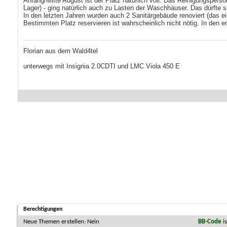
Anfang/Mitte August ist der Platz natürlich voll. Das Reinigungspers
Lager) - ging natürlich auch zu Lasten der Waschhäuser. Das dürfte s
In den letzten Jahren wurden auch 2 Sanitärgebäude renoviert (das ei
Bestimmten Platz reservieren ist wahrscheinlich nicht nötig. In den e
Florian aus dem Wald4tel
unterwegs mit Insignia 2.0CDTI und LMC Viola 450 E
Berechtigungen
Neue Themen erstellen:
Nein
BB-Code
i