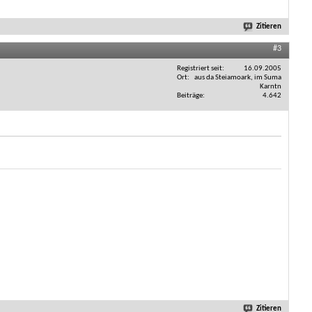
Zitieren
#3
Registriert seit
16.09.2005
Ort
aus da Steiamoark, im Suma
Karntn
Beiträge
4.642
Zitieren