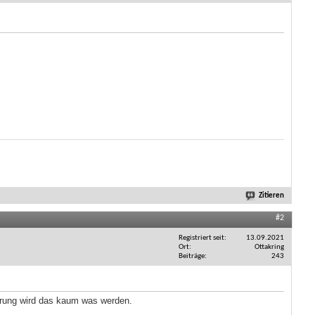
Zitieren
#2
Registriert seit
13.09.2021
Ort
Ottakring
Beiträge
243
erung wird das kaum was werden.