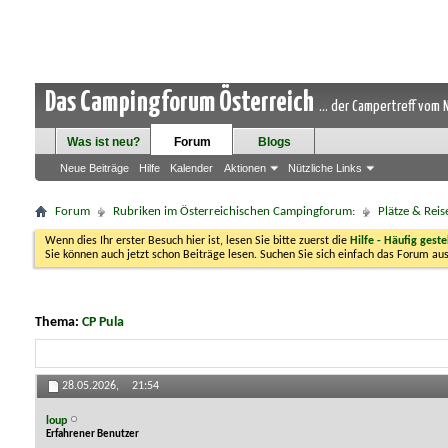
Das Campingforum Österreich
... der Campertreff vom
Was ist neu?
Forum
Blogs
Neue Beiträge
Hilfe
Kalender
Aktionen
Nützliche Links
Forum
Rubriken im Österreichischen Campingforum:
Plätze & Reis
Wenn dies Ihr erster Besuch hier ist, lesen Sie bitte zuerst die
Hilfe - Häufig geste
Sie können auch jetzt schon Beiträge lesen. Suchen Sie sich einfach das Forum aus
Thema:
CP Pula
28.05.2026,
21:54
loup
Erfahrener Benutzer