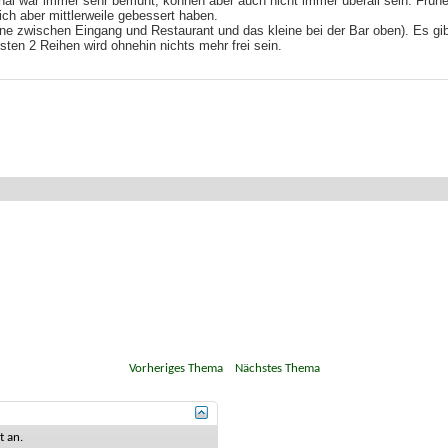
onal war immer sehr bemüht, können aber auch nicht immer überall sein. Früh
ich aber mittlerweile gebessert haben.
ne zwischen Eingang und Restaurant und das kleine bei der Bar oben). Es gib
rsten 2 Reihen wird ohnehin nichts mehr frei sein.
«
Vorheriges Thema
|
Nächstes Thema
»
st
an
.