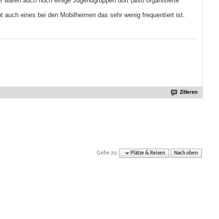
er waren auch noch einige Jugendgruppen dort (also organisierte
t auch eines bei den Mobilheimen das sehr wenig frequentiert ist.
Zitieren
Gehe zu:
Plätze & Reisen
Nach oben