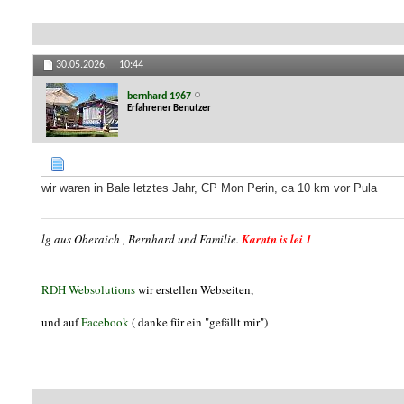
30.05.2026,
10:44
bernhard 1967
Erfahrener Benutzer
wir waren in Bale letztes Jahr, CP Mon Perin, ca 10 km vor Pula
lg aus Oberaich , Bernhard und Familie.
Karntn is lei 1
RDH Websolutions
wir erstellen Webseiten,
und auf
Facebook
( danke für ein "gefällt mir")