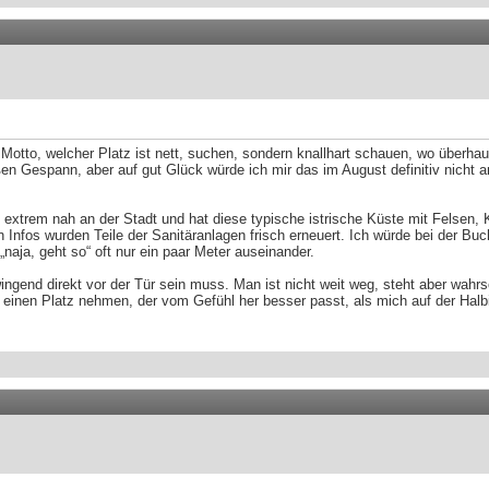
tto, welcher Platz ist nett, suchen, sondern knallhart schauen, wo überhaupt 
n Gespann, aber auf gut Glück würde ich mir das im August definitiv nicht an
gt extrem nah an der Stadt und hat diese typische istrische Küste mit Felsen,
len Infos wurden Teile der Sanitäranlagen frisch erneuert. Ich würde bei der 
naja, geht so“ oft nur ein paar Meter auseinander.
ngend direkt vor der Tür sein muss. Man ist nicht weit weg, steht aber wahrsc
r einen Platz nehmen, der vom Gefühl her besser passt, als mich auf der Hal