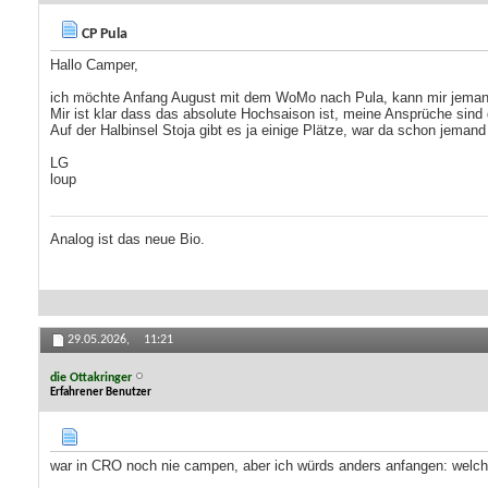
CP Pula
Hallo Camper,
ich möchte Anfang August mit dem WoMo nach Pula, kann mir jema
Mir ist klar dass das absolute Hochsaison ist, meine Ansprüche sind 
Auf der Halbinsel Stoja gibt es ja einige Plätze, war da schon jeman
LG
loup
Analog ist das neue Bio.
29.05.2026,
11:21
die Ottakringer
Erfahrener Benutzer
war in CRO noch nie campen, aber ich würds anders anfangen: welch