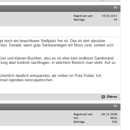
#4
Registriert seit
19.02.2011
Beiträge
44
noch ein brauchbarer Stellplatz frei ist. Das ist dort absolute
tun. Gerade, wenn gute Sanitäranlagen ein Muss sind, sortiert sich
 Kies und kleinen Buchten, also es ist eher kein endloser Sandstrand
Buchung aber konkret nachfragen, in welchem Bereich man steht. Auf so
heinlich deutlich entspannter, als mitten im Pula-Trubel. Ich
binsel irgendwo reinzuquetschen.
Zitieren
#5
Registriert seit
08.12.2008
Ort
Wien
Beiträge
500