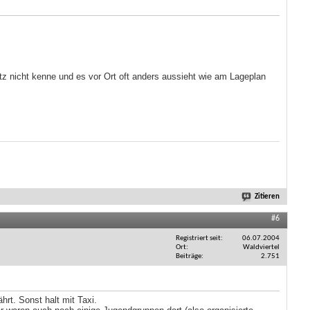
atz nicht kenne und es vor Ort oft anders aussieht wie am Lageplan
Zitieren
#6
Registriert seit
06.07.2004
Ort
Waldviertel
Beiträge
2.751
rt. Sonst halt mit Taxi.