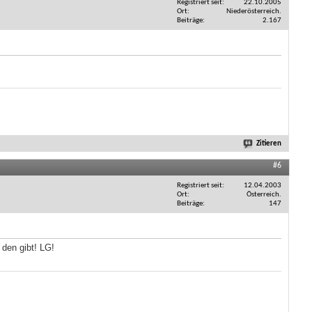
Registriert seit
22.10.2005
Ort
Niederösterreich.
Beiträge
2.167
Zitieren
#6
Registriert seit
12.04.2003
Ort
Österreich.
Beiträge
147
 den gibt! LG!