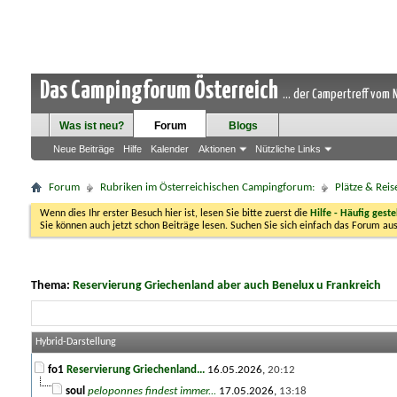
Das Campingforum Österreich
... der Campertreff vom
Was ist neu?
Forum
Blogs
Neue Beiträge
Hilfe
Kalender
Aktionen
Nützliche Links
Forum
Rubriken im Österreichischen Campingforum:
Plätze & Reis
Wenn dies Ihr erster Besuch hier ist, lesen Sie bitte zuerst die
Hilfe - Häufig geste
Sie können auch jetzt schon Beiträge lesen. Suchen Sie sich einfach das Forum aus
Thema:
Reservierung Griechenland aber auch Benelux u Frankreich
Hybrid-Darstellung
fo1
Reservierung Griechenland...
16.05.2026,
20:12
soul
peloponnes findest immer...
17.05.2026,
13:18