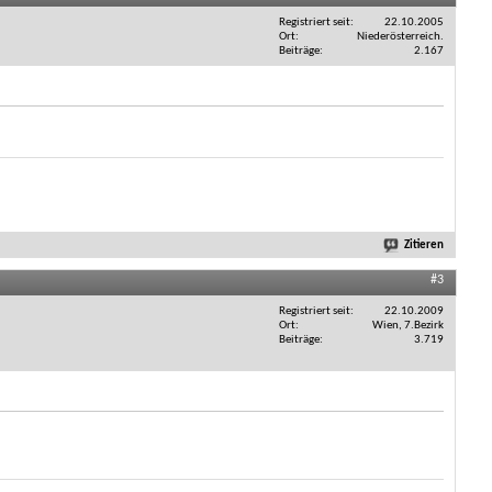
Registriert seit
22.10.2005
Ort
Niederösterreich.
Beiträge
2.167
Zitieren
#3
Registriert seit
22.10.2009
Ort
Wien, 7.Bezirk
Beiträge
3.719