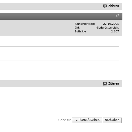
Zitieren
#7
Registriert seit
22.10.2005
Ort
Niederösterreich.
Beiträge
2.167
Zitieren
Gehe zu:
Plätze & Reisen
Nach oben