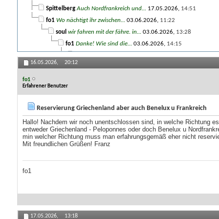
Spittelberg
Auch Nordfrankreich und...
17.05.2026,
14:51
fo1
Wo nächtigt ihr zwischen...
03.06.2026,
11:22
soul
wir fahren mit der fähre. in...
03.06.2026,
13:28
fo1
Danke! Wie sind die...
03.06.2026,
14:15
Weitere Beiträge folgen...
16.05.2026,
20:12
fo1
Erfahrener Benutzer
Reservierung Griechenland aber auch Benelux u Frankreich
Hallo! Nachdem wir noch unentschlossen sind, in welche Richtung es
entweder Griechenland - Peloponnes oder doch Benelux u Nordfrankrei
min welcher Richtung muss man erfahrungsgemäß eher nicht reservier
Mit freundlichen Grüßen! Franz
fo1
17.05.2026,
13:18