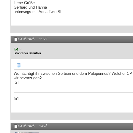
Liebe Grüße
Gerhard und Hanna
unterwegs mit Adria Twin SL
03.06.2026,
11:22
fo1
Erfahrener Benutzer
Wo nächtigt ihr zwischen Serbien und dem Peloponnes? Welcher CP is
wir bevorzugen?
lG!
fo1
03.06.2026,
13:28