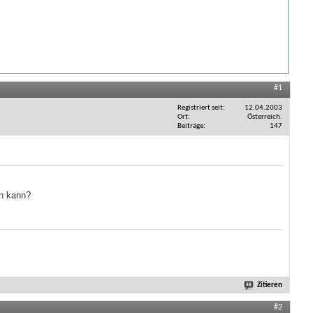
#1
Registriert seit
12.04.2003
Ort
Österreich.
Beiträge
147
en kann?
Zitieren
#2