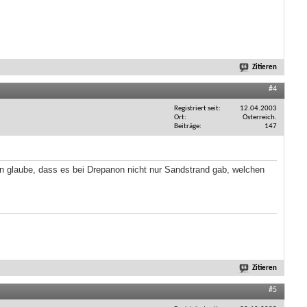
Zitieren
#4
Registriert seit
12.04.2003
Ort
Österreich.
Beiträge
147
n glaube, dass es bei Drepanon nicht nur Sandstrand gab, welchen
Zitieren
#5