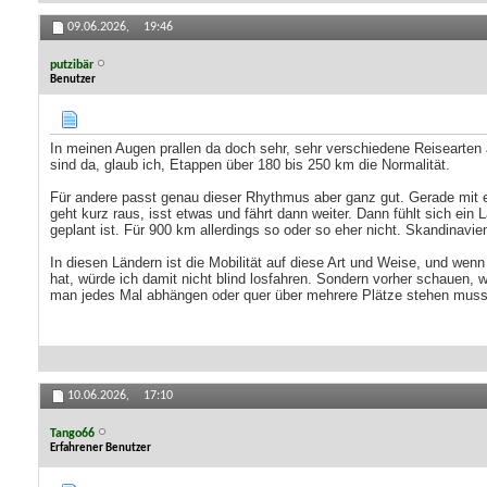
09.06.2026,
19:46
putzibär
Benutzer
In meinen Augen prallen da doch sehr, sehr verschiedene Reisearten 
sind da, glaub ich, Etappen über 180 bis 250 km die Normalität.
Für andere passt genau dieser Rhythmus aber ganz gut. Gerade mit e
geht kurz raus, isst etwas und fährt dann weiter. Dann fühlt sich ein
geplant ist. Für 900 km allerdings so oder so eher nicht. Skandinavi
In diesen Ländern ist die Mobilität auf diese Art und Weise, und w
hat, würde ich damit nicht blind losfahren. Sondern vorher schauen
man jedes Mal abhängen oder quer über mehrere Plätze stehen muss,
10.06.2026,
17:10
Tango66
Erfahrener Benutzer