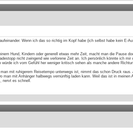
aufeinander. Wenn ich das so richtig im Kopf habe (ich selbst habe kein E-A
inem Hund, Kindern oder generell etwas mehr Zeit, macht man die Pause doch
 Ladestopp nicht zwingend wie verlorene Zeit an. Ich persönlich könnte ich mir
en würde ich vom Gefühl her weniger kritisch sehen als manche andere Richtu
enn man mit ruhigerem Reisetempo unterwegs ist, nimmt das schon Druck raus
, wo man mit Anhänger halbwegs vernünftig laden kann. Weil das ist in meine
 nervt es schnell.