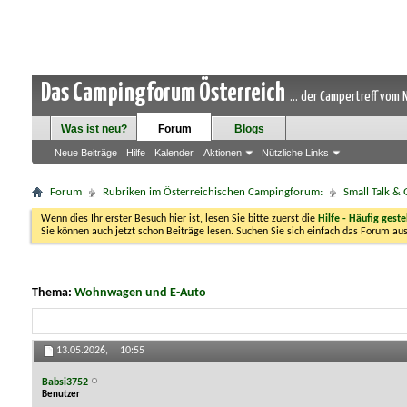
Das Campingforum Österreich
... der Campertreff vom
Was ist neu?
Forum
Blogs
Neue Beiträge
Hilfe
Kalender
Aktionen
Nützliche Links
Forum
Rubriken im Österreichischen Campingforum:
Small Talk &
Wenn dies Ihr erster Besuch hier ist, lesen Sie bitte zuerst die
Hilfe - Häufig geste
Sie können auch jetzt schon Beiträge lesen. Suchen Sie sich einfach das Forum aus
Thema:
Wohnwagen und E-Auto
13.05.2026,
10:55
Babsi3752
Benutzer