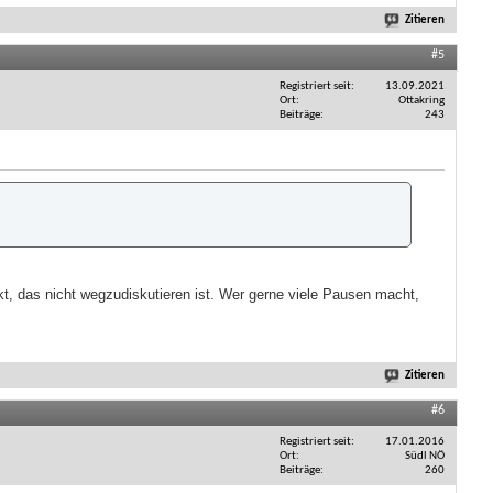
Zitieren
#5
Registriert seit
13.09.2021
Ort
Ottakring
Beiträge
243
kt, das nicht wegzudiskutieren ist. Wer gerne viele Pausen macht,
Zitieren
#6
Registriert seit
17.01.2016
Ort
Südl NÖ
Beiträge
260