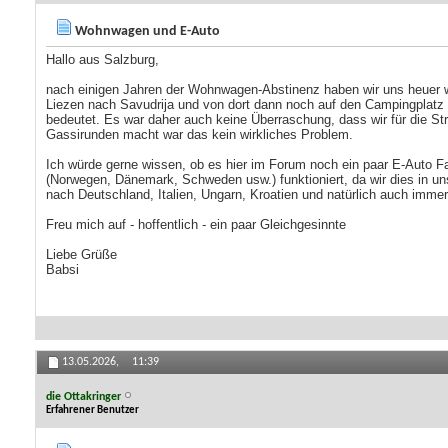
Wohnwagen und E-Auto
Hallo aus Salzburg,
nach einigen Jahren der Wohnwagen-Abstinenz haben wir uns heuer wie
Liezen nach Savudrija und von dort dann noch auf den Campingplatz M
bedeutet. Es war daher auch keine Überraschung, dass wir für die S
Gassirunden macht war das kein wirkliches Problem.
Ich würde gerne wissen, ob es hier im Forum noch ein paar E-Auto Fa
(Norwegen, Dänemark, Schweden usw.) funktioniert, da wir dies in un
nach Deutschland, Italien, Ungarn, Kroatien und natürlich auch imme
Freu mich auf - hoffentlich - ein paar Gleichgesinnte
Liebe Grüße
Babsi
13.05.2026,
11:39
die Ottakringer
Erfahrener Benutzer