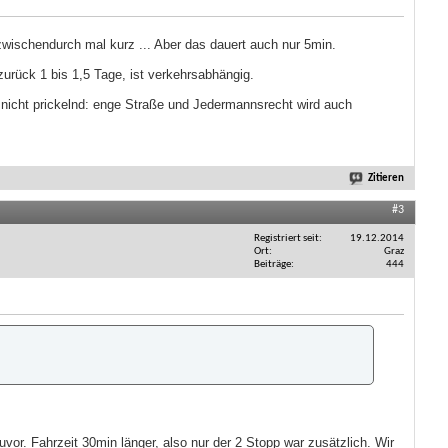
wischendurch mal kurz ... Aber das dauert auch nur 5min.
zurück 1 bis 1,5 Tage, ist verkehrsabhängig.
nicht prickelnd: enge Straße und Jedermannsrecht wird auch
Zitieren
#3
Registriert seit
19.12.2014
Ort
Graz
Beiträge
444
. Fahrzeit 30min länger, also nur der 2 Stopp war zusätzlich. Wir