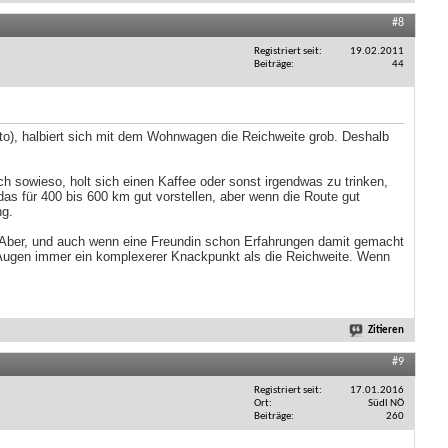
#8
Registriert seit
19.02.2011
Beiträge
44
uto), halbiert sich mit dem Wohnwagen die Reichweite grob. Deshalb
 sowieso, holt sich einen Kaffee oder sonst irgendwas zu trinken,
 das für 400 bis 600 km gut vorstellen, aber wenn die Route gut
ng.
. Aber, und auch wenn eine Freundin schon Erfahrungen damit gemacht
n Augen immer ein komplexerer Knackpunkt als die Reichweite. Wenn
Zitieren
#9
Registriert seit
17.01.2016
Ort
Südl NÖ
Beiträge
260