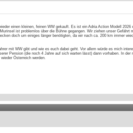
der einen kleinen, feinen WW gekauft. Es ist ein Adria Action Modell 2026 un
urinsel ist problemlos über die Bühne gegangen. Wir ziehen unser Gefährt m
trecken doch um einiges länger benötigten, da wir nach ca. 200 km immer wi
hrer mit WW gibt und wie es euch dabei geht. Vor allem würde es mich intere
serer Pension (die noch 4 Jahre auf sich warten lässt) dann vorhaben. In der
r wieder Österreich werden.