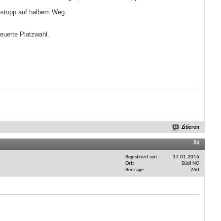
estopp auf halbem Weg.
euerte Platzwahl.
Zitieren
#4
Registriert seit
17.01.2016
Ort
Südl NÖ
Beiträge
260