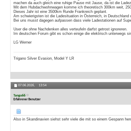
machen da auch gleich eine ruhige Pause mit Jause, da ist die Ladez
Mit dem Hubdachwohnwagen komme ich theoretisch 300km weit, 250k
Dieses Jahr ist eine 3500km Runde Frankreich geplant.
Am schwierigsten ist die Ladesituation in Österreich, in Deutschland 
Bei uns musst dagegen aufpassen dass viele Ladestationen auf Supe
User die ohne Nachdenken alles verteufeln darfst getrost ignoreren.
Im deutschen Forum gibt es schon einige die elektrisch unterwegs si
LG Werner
Trigano Silver Evasion, Model Y LR
07.06.2026,
13:54
Tango66
Erfahrener Benutzer
Also in Skandinavien siehst sehr viele die mit so einem Gespann her