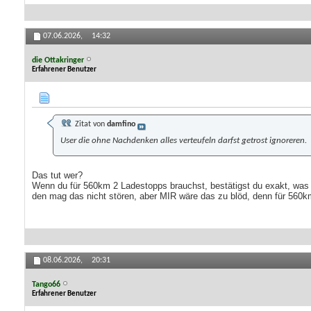
07.06.2026,
14:32
die Ottakringer
Erfahrener Benutzer
Zitat von
damfino
User die ohne Nachdenken alles verteufeln darfst getrost ignoreren.
Das tut wer?
Wenn du für 560km 2 Ladestopps brauchst, bestätigst du exakt, was m
den mag das nicht stören, aber MIR wäre das zu blöd, denn für 560k
08.06.2026,
20:31
Tango66
Erfahrener Benutzer