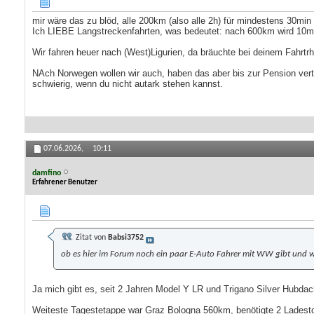
mir wäre das zu blöd, alle 200km (also alle 2h) für mindestens 30min
Ich LIEBE Langstreckenfahrten, was bedeutet: nach 600km wird 10min
Wir fahren heuer nach (West)Ligurien, da bräuchte bei deinem Fahrtrh
NAch Norwegen wollen wir auch, haben das aber bis zur Pension vert
schwierig, wenn du nicht autark stehen kannst.
07.06.2026,
10:11
damfino
Erfahrener Benutzer
Zitat von
Babsi3752
ob es hier im Forum noch ein paar E-Auto Fahrer mit WW gibt und w
Ja mich gibt es, seit 2 Jahren Model Y LR und Trigano Silver Hubd
Weiteste Tagestetappe war Graz Bologna 560km, benötigte 2 Ladesto