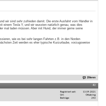
d wir sind sehr zufrieden damit. Die erste Ausfahrt vom Händler in
it einem Tesla Y, und wir wussten natürlich genau, was dies
eder mal laden müssen. Aber mit Hund, der immer gerne seine
ssieren, wie es bei sehr langen Fahrten z.B. in den Norden
 nächsten Zeit werden es eher typische Kurzurlaube, vorzugsweise
Zitieren
#2
Registriert seit
13.09.2021
Ort
Ottakring
Beiträge
243