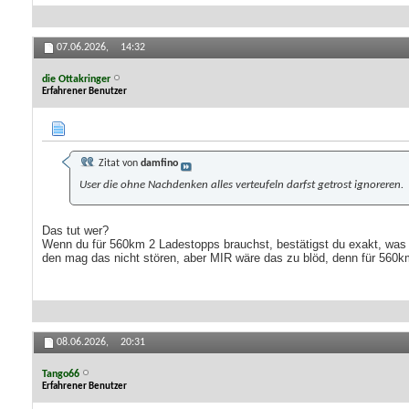
07.06.2026,
14:32
die Ottakringer
Erfahrener Benutzer
Zitat von
damfino
User die ohne Nachdenken alles verteufeln darfst getrost ignoreren.
Das tut wer?
Wenn du für 560km 2 Ladestopps brauchst, bestätigst du exakt, was m
den mag das nicht stören, aber MIR wäre das zu blöd, denn für 560k
08.06.2026,
20:31
Tango66
Erfahrener Benutzer