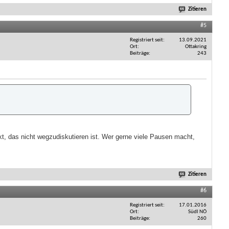
Zitieren
#5
Registriert seit
13.09.2021
Ort
Ottakring
Beiträge
243
kt, das nicht wegzudiskutieren ist. Wer gerne viele Pausen macht,
Zitieren
#6
Registriert seit
17.01.2016
Ort
Südl NÖ
Beiträge
260