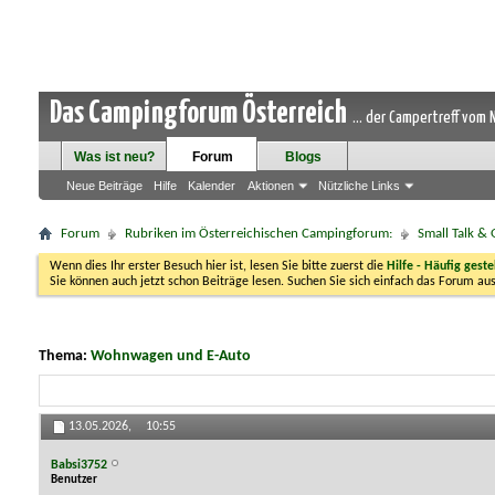
Das Campingforum Österreich
... der Campertreff vom
Was ist neu?
Forum
Blogs
Neue Beiträge
Hilfe
Kalender
Aktionen
Nützliche Links
Forum
Rubriken im Österreichischen Campingforum:
Small Talk &
Wenn dies Ihr erster Besuch hier ist, lesen Sie bitte zuerst die
Hilfe - Häufig geste
Sie können auch jetzt schon Beiträge lesen. Suchen Sie sich einfach das Forum aus
Thema:
Wohnwagen und E-Auto
13.05.2026,
10:55
Babsi3752
Benutzer