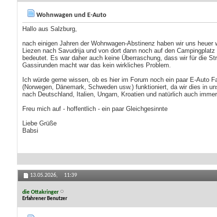
Wohnwagen und E-Auto
Hallo aus Salzburg,
nach einigen Jahren der Wohnwagen-Abstinenz haben wir uns heuer wie
Liezen nach Savudrija und von dort dann noch auf den Campingplatz M
bedeutet. Es war daher auch keine Überraschung, dass wir für die S
Gassirunden macht war das kein wirkliches Problem.
Ich würde gerne wissen, ob es hier im Forum noch ein paar E-Auto Fa
(Norwegen, Dänemark, Schweden usw.) funktioniert, da wir dies in un
nach Deutschland, Italien, Ungarn, Kroatien und natürlich auch imme
Freu mich auf - hoffentlich - ein paar Gleichgesinnte
Liebe Grüße
Babsi
13.05.2026,
11:39
die Ottakringer
Erfahrener Benutzer