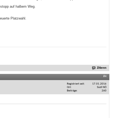
estopp auf halbem Weg.
euerte Platzwahl.
Zitieren
#4
Registriert seit
17.01.2016
Ort
Südl NÖ
Beiträge
260