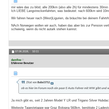
mir wäre das zu blöd, alle 200km (also alle 2h) für mindestens 30min
Ich LIEBE Langstreckenfahrten, was bedeutet: nach 600km wird 10min
Wir fahren heuer nach (West)Ligurien, da bräuchte bei deinem Fahrtrh
NAch Norwegen wollen wir auch, haben das aber bis zur Pension vert
schwierig, wenn du nicht autark stehen kannst.
07.06.2026,
10:11
damfino
Erfahrener Benutzer
Zitat von
Babsi3752
ob es hier im Forum noch ein paar E-Auto Fahrer mit WW gibt und w
Ja mich gibt es, seit 2 Jahren Model Y LR und Trigano Silver Hubd
Weiteste Tagestetappe war Graz Bologna 560km, benötigte 2 Ladesto