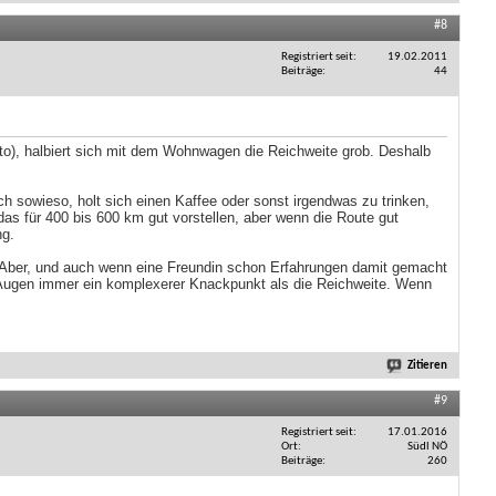
#8
Registriert seit
19.02.2011
Beiträge
44
uto), halbiert sich mit dem Wohnwagen die Reichweite grob. Deshalb
 sowieso, holt sich einen Kaffee oder sonst irgendwas zu trinken,
 das für 400 bis 600 km gut vorstellen, aber wenn die Route gut
ng.
. Aber, und auch wenn eine Freundin schon Erfahrungen damit gemacht
n Augen immer ein komplexerer Knackpunkt als die Reichweite. Wenn
Zitieren
#9
Registriert seit
17.01.2016
Ort
Südl NÖ
Beiträge
260