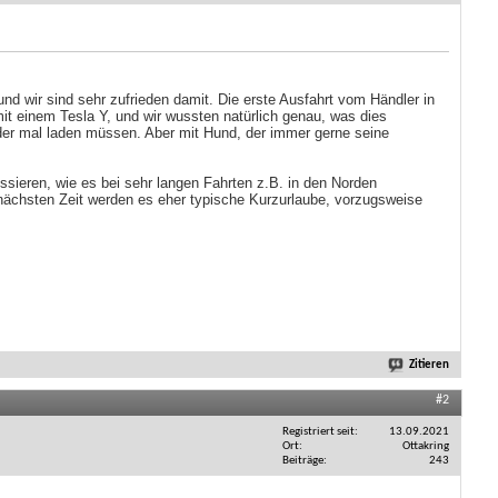
d wir sind sehr zufrieden damit. Die erste Ausfahrt vom Händler in
it einem Tesla Y, und wir wussten natürlich genau, was dies
eder mal laden müssen. Aber mit Hund, der immer gerne seine
ssieren, wie es bei sehr langen Fahrten z.B. in den Norden
 nächsten Zeit werden es eher typische Kurzurlaube, vorzugsweise
Zitieren
#2
Registriert seit
13.09.2021
Ort
Ottakring
Beiträge
243