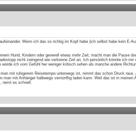
aufeinander. Wenn ich das so richtig im Kopf habe (ich selbst habe kein E-A
inem Hund, Kindern oder generell etwas mehr Zeit, macht man die Pause doch
 Ladestopp nicht zwingend wie verlorene Zeit an. Ich persönlich könnte ich mir
en würde ich vom Gefühl her weniger kritisch sehen als manche andere Richtu
enn man mit ruhigerem Reisetempo unterwegs ist, nimmt das schon Druck raus
, wo man mit Anhänger halbwegs vernünftig laden kann. Weil das ist in meine
 nervt es schnell.