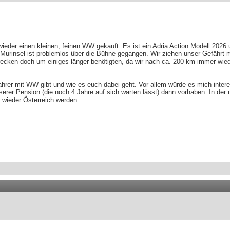
der einen kleinen, feinen WW gekauft. Es ist ein Adria Action Modell 2026 un
urinsel ist problemlos über die Bühne gegangen. Wir ziehen unser Gefährt m
trecken doch um einiges länger benötigten, da wir nach ca. 200 km immer wi
hrer mit WW gibt und wie es euch dabei geht. Vor allem würde es mich intere
serer Pension (die noch 4 Jahre auf sich warten lässt) dann vorhaben. In der
r wieder Österreich werden.