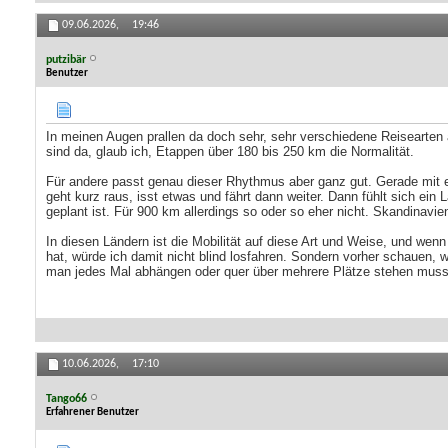
09.06.2026,
19:46
putzibär
Benutzer
In meinen Augen prallen da doch sehr, sehr verschiedene Reisearten 
sind da, glaub ich, Etappen über 180 bis 250 km die Normalität.
Für andere passt genau dieser Rhythmus aber ganz gut. Gerade mit e
geht kurz raus, isst etwas und fährt dann weiter. Dann fühlt sich ein
geplant ist. Für 900 km allerdings so oder so eher nicht. Skandinavi
In diesen Ländern ist die Mobilität auf diese Art und Weise, und w
hat, würde ich damit nicht blind losfahren. Sondern vorher schauen
man jedes Mal abhängen oder quer über mehrere Plätze stehen muss,
10.06.2026,
17:10
Tango66
Erfahrener Benutzer