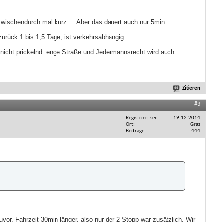
wischendurch mal kurz ... Aber das dauert auch nur 5min.
zurück 1 bis 1,5 Tage, ist verkehrsabhängig.
nicht prickelnd: enge Straße und Jedermannsrecht wird auch
Zitieren
#3
Registriert seit
19.12.2014
Ort
Graz
Beiträge
444
. Fahrzeit 30min länger, also nur der 2 Stopp war zusätzlich. Wir