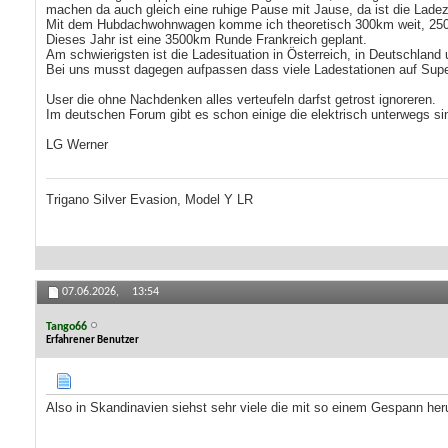
machen da auch gleich eine ruhige Pause mit Jause, da ist die Ladez
Mit dem Hubdachwohnwagen komme ich theoretisch 300km weit, 250k
Dieses Jahr ist eine 3500km Runde Frankreich geplant.
Am schwierigsten ist die Ladesituation in Österreich, in Deutschland 
Bei uns musst dagegen aufpassen dass viele Ladestationen auf Supe
User die ohne Nachdenken alles verteufeln darfst getrost ignoreren.
Im deutschen Forum gibt es schon einige die elektrisch unterwegs si
LG Werner
Trigano Silver Evasion, Model Y LR
07.06.2026,
13:54
Tango66
Erfahrener Benutzer
Also in Skandinavien siehst sehr viele die mit so einem Gespann her