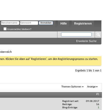
Hilfe
Registrieren
Angemeldet bleiben?
Erweiterte Suche
sterreich
nen. Klicken Sie oben auf 'Registrieren', um den Registrierungsprozess zu starten.
Ergebnis 1 bis 1 von 1
Themen-Optionen
Anzeige
#1
Registriert seit
09.08.2017
Beiträge
56
Blog-Einträge
1