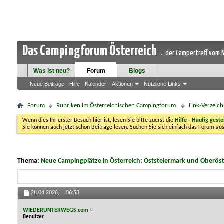
Das Campingforum Österreich
... der Campertreff vom
Was ist neu?
Forum
Blogs
Neue Beiträge
Hilfe
Kalender
Aktionen
Nützliche Links
Forum
Rubriken im Österreichischen Campingforum:
Link-Verzeich
Wenn dies Ihr erster Besuch hier ist, lesen Sie bitte zuerst die
Hilfe - Häufig geste
Sie können auch jetzt schon Beiträge lesen. Suchen Sie sich einfach das Forum aus
Thema:
Neue Campingplätze in Österreich: Oststeiermark und Oberöst
28.04.2026,
06:53
WIEDERUNTERWEGS.com
Benutzer