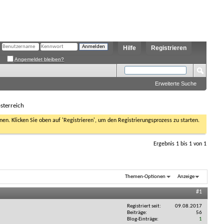
Hilfe
Registrieren
Angemeldet bleiben?
Erweiterte Suche
sterreich
nen. Klicken Sie oben auf 'Registrieren', um den Registrierungsprozess zu starten.
Ergebnis 1 bis 1 von 1
Themen-Optionen
Anzeige
#1
Registriert seit
09.08.2017
Beiträge
56
Blog-Einträge
1