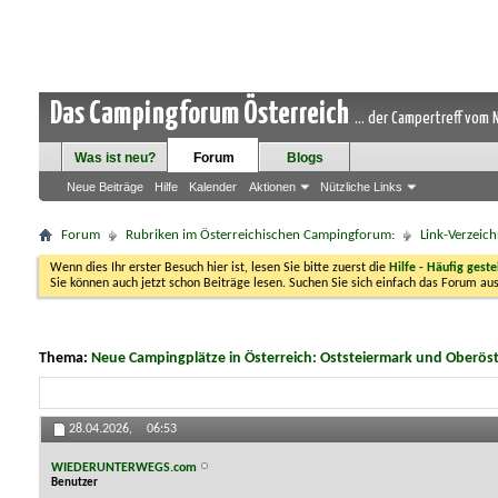
Das Campingforum Österreich
... der Campertreff vom
Was ist neu?
Forum
Blogs
Neue Beiträge
Hilfe
Kalender
Aktionen
Nützliche Links
Forum
Rubriken im Österreichischen Campingforum:
Link-Verzeich
Wenn dies Ihr erster Besuch hier ist, lesen Sie bitte zuerst die
Hilfe - Häufig geste
Sie können auch jetzt schon Beiträge lesen. Suchen Sie sich einfach das Forum aus
Thema:
Neue Campingplätze in Österreich: Oststeiermark und Oberöst
28.04.2026,
06:53
WIEDERUNTERWEGS.com
Benutzer