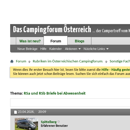
Das Campingforum Österreich
... der Campertreff vom
Was ist neu?
Forum
Blogs
Neue Beiträge
Hilfe
Kalender
Aktionen
Nützliche Links
Forum
Rubriken im Österreichischen Campingforum:
Sonstige Fa
Wenn dies Ihr erster Besuch hier ist, lesen Sie bitte zuerst die
Hilfe - Häufig geste
Sie können auch jetzt schon Beiträge lesen. Suchen Sie sich einfach das Forum aus
Thema:
RSa und RSb Briefe bei Abwesenheit
23.04.2026,
20:09
Spittelberg
Erfahrener Benutzer