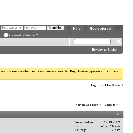
Hilfe
Registrieren
Angemeldet bleiben?
Erweiterte Suche
nen. Klicken Sie oben auf 'Registrieren', um den Registrierungsprozess zu starten.
Ergebnis 1 bis 8 von 8
Themen-Optionen
Anzeige
#1
Registriert seit
22.10.2009
Ort
Wien, 7.Bezirk
Beiträge
3.719