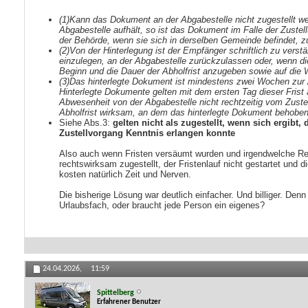
(1)Kann das Dokument an der Abgabestelle nicht zugestellt we
Abgabestelle aufhält, so ist das Dokument im Falle der Zustel
der Behörde, wenn sie sich in derselben Gemeinde befindet, zu
(2)Von der Hinterlegung ist der Empfänger schriftlich zu verst
einzulegen, an der Abgabestelle zurückzulassen oder, wenn di
Beginn und die Dauer der Abholfrist anzugeben sowie auf die 
(3)
Das hinterlegte Dokument ist mindestens zwei Wochen zur A
Hinterlegte Dokumente gelten mit dem ersten Tag dieser Frist 
Abwesenheit von der Abgabestelle nicht rechtzeitig vom Zuste
Abholfrist wirksam, an dem das hinterlegte Dokument behobe
Siehe Abs.3:
gelten nicht als zugestellt, wenn sich ergib
Zustellvorgang Kenntnis erlangen konnte
Also auch wenn Fristen versäumt wurden und irgendwelche Rec
rechtswirksam zugestellt, der Fristenlauf nicht gestartet un
kosten natürlich Zeit und Nerven.
Die bisherige Lösung war deutlich einfacher. Und billiger. De
Urlaubsfach, oder braucht jede Person ein eigenes?
24.04.2026,
11:59
Spittelberg
Erfahrener Benutzer