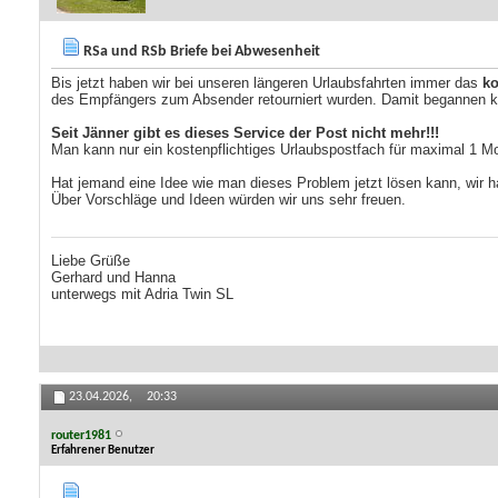
RSa und RSb Briefe bei Abwesenheit
Bis jetzt haben wir bei unseren längeren Urlaubsfahrten immer das
ko
des Empfängers zum Absender retourniert wurden. Damit begannen ke
Seit Jänner gibt es dieses Service der Post nicht mehr!!!
Man kann nur ein kostenpflichtiges Urlaubspostfach für maximal 1 M
Hat jemand eine Idee wie man dieses Problem jetzt lösen kann, wir 
Über Vorschläge und Ideen würden wir uns sehr freuen.
Liebe Grüße
Gerhard und Hanna
unterwegs mit Adria Twin SL
23.04.2026,
20:33
router1981
Erfahrener Benutzer