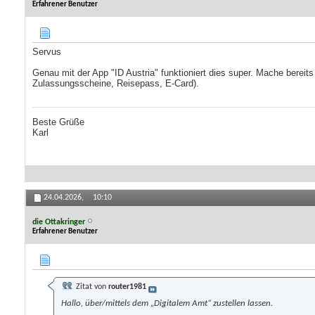
Erfahrener Benutzer
Servus
Genau mit der App "ID Austria" funktioniert dies super. Mache berei
Zulassungsscheine, Reisepass, E-Card).
Beste Grüße
Karl
24.04.2026,
10:10
die Ottakringer
Erfahrener Benutzer
Zitat von
router1981
Hallo, über/mittels dem „Digitalem Amt“ zustellen lassen.