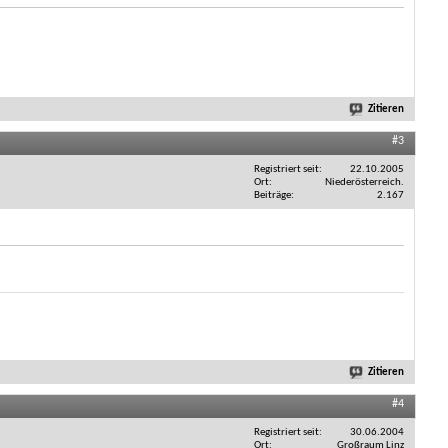
Zitieren
#3
Registriert seit
22.10.2005
Ort
Niederösterreich.
Beiträge
2.167
Zitieren
#4
Registriert seit
30.06.2004
Ort
Großraum Linz