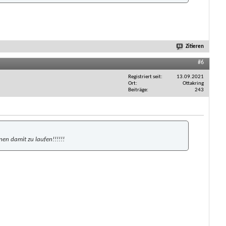
Zitieren
#6
Registriert seit
13.09.2021
Ort
Ottakring
Beiträge
243
en damit zu laufen!!!!!!