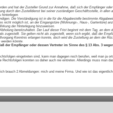
rden und hat der Zusteller Grund zur Annahme, daß sich der Empfänger oder 
lung durch den Zustelldienst bei seiner zuständigen Geschäftsstelle, in alle
 hinterlegen.
ändigen. Die Verständigung ist in die für die Abgabestelle bestimmte Abgabeein
es nicht möglich ist, an der Eingangstüre (Wohnungs-, Haus-, Gartentüre) anz
Wirkung der Hinterlegung hinzuweisen.
bholung bereitzuhalten. Der Lauf dieser Frist beginnt mit dem Tag, an dem 
als zugestellt. Sie gelten nicht als zugestellt, wenn sich ergibt, daß der Em
llvorgang Kenntnis erlangen konnte, doch wird die Zustellung an dem der Rüc
n werden könnte.
t, daß der Empfänger oder dessen Vertreter im Sinne des § 13 Abs. 3 weg
htsfolgen eingetreten sind, kann man dagegen noch berufen, weil man ja ort
d die Rechtsfolgen konnten so daher auch nie eintreten. Allerdings muss man
nn ich brauch 2 Abmeldungen: mich und meine Firma. Und wie ist das eigentlic