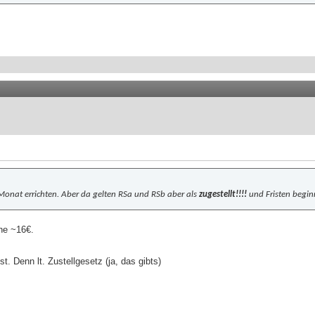
Monat errichten. Aber da gelten RSa und RSb aber als
zugestellt!!!!
und Fristen beginn
he ~16€.
. Denn lt. Zustellgesetz (ja, das gibts)