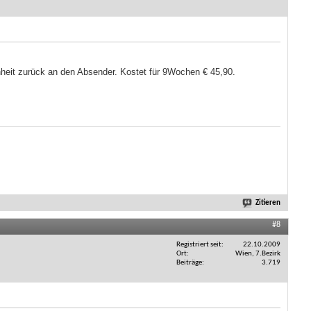
eit zurück an den Absender. Kostet für 9Wochen € 45,90.
Zitieren
#8
Registriert seit
22.10.2009
Ort
Wien, 7.Bezirk
Beiträge
3.719