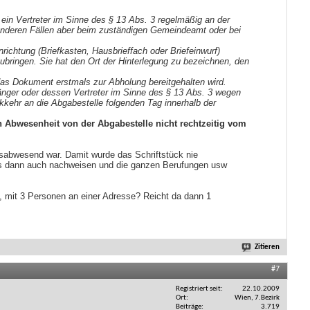
ein Vertreter im Sinne des § 13 Abs. 3 regelmäßig an der
n anderen Fällen aber beim zuständigen Gemeindeamt oder bei
richtung (Briefkasten, Hausbrieffach oder Briefeinwurf)
ubringen. Sie hat den Ort der Hinterlegung zu bezeichnen, den
das Dokument erstmals zur Abholung bereitgehalten wird.
pfänger oder dessen Vertreter im Sinne des § 13 Abs. 3 wegen
kkehr an die Abgabestelle folgenden Tag innerhalb der
en Abwesenheit von der Abgabestelle nicht rechtzeitig vom
sabwesend war. Damit wurde das Schriftstück nie
 das dann auch nachweisen und die ganzen Berufungen usw
h, mit 3 Personen an einer Adresse? Reicht da dann 1
Zitieren
#7
Registriert seit
22.10.2009
Ort
Wien, 7.Bezirk
Beiträge
3.719