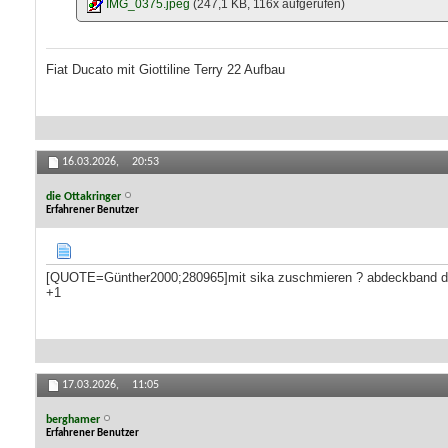
IMG_0375.jpeg
(247,1 KB, 116x aufgerufen)
Fiat Ducato mit Giottiline Terry 22 Aufbau
16.03.2026,
20:53
die Ottakringer
Erfahrener Benutzer
[QUOTE=Günther2000;280965]mit sika zuschmieren ? abdeckband 
+1
17.03.2026,
11:05
berghamer
Erfahrener Benutzer