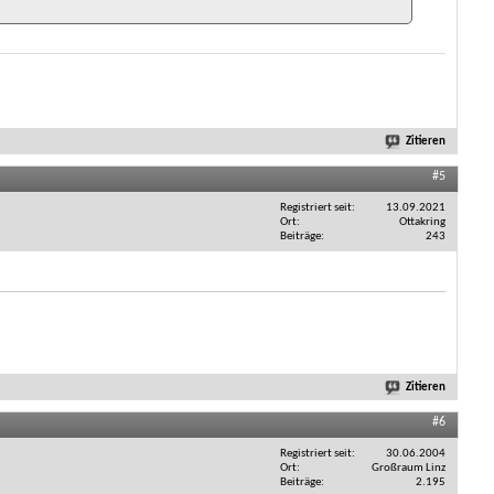
Zitieren
#5
Registriert seit
13.09.2021
Ort
Ottakring
Beiträge
243
Zitieren
#6
Registriert seit
30.06.2004
Ort
Großraum Linz
Beiträge
2.195