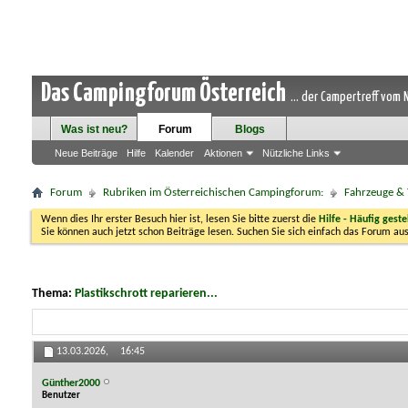
Das Campingforum Österreich
... der Campertreff vom
Was ist neu?
Forum
Blogs
Neue Beiträge
Hilfe
Kalender
Aktionen
Nützliche Links
Forum
Rubriken im Österreichischen Campingforum:
Fahrzeuge & 
Wenn dies Ihr erster Besuch hier ist, lesen Sie bitte zuerst die
Hilfe - Häufig geste
Sie können auch jetzt schon Beiträge lesen. Suchen Sie sich einfach das Forum aus
Thema:
Plastikschrott reparieren...
13.03.2026,
16:45
Günther2000
Benutzer