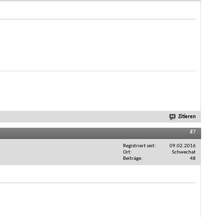
Zitieren
#7
Registriert seit
09.02.2016
Ort
Schwechat
Beiträge
48