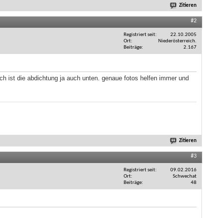
Zitieren
#2
Registriert seit
22.10.2005
Ort
Niederösterreich.
Beiträge
2.167
ch ist die abdichtung ja auch unten. genaue fotos helfen immer und
Zitieren
#3
Registriert seit
09.02.2016
Ort
Schwechat
Beiträge
48