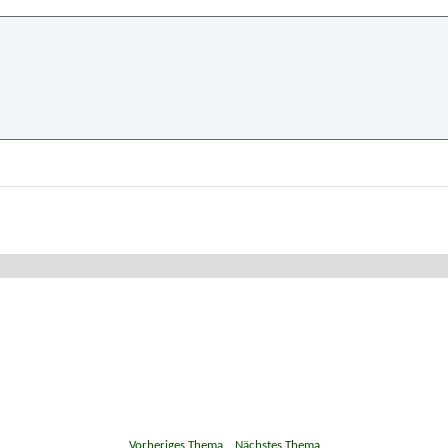
«
Vorheriges Thema
|
Nächstes Thema
»