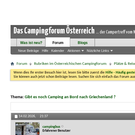
Das Campingforum Österreich
... der Campertreff vom
Was ist neu?
Forum
Blogs
Neue Beiträge
Hilfe
Kalender
Aktionen
Nützliche Links
Forum
Rubriken im Österreichischen Campingforum:
Plätze & Reis
Wenn dies Ihr erster Besuch hier ist, lesen Sie bitte zuerst die
Hilfe - Häufig geste
Sie können auch jetzt schon Beiträge lesen. Suchen Sie sich einfach das Forum aus
Thema:
Gibt es noch Camping an Bord nach Griechenland ?
14.02.2026,
21:37
campingbus
Erfahrener Benutzer