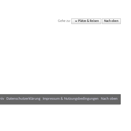
Gehe zu:
Plätze & Reisen
Nach oben
hiv
Datenschutzerklärung
Impressum & Nutzungsbedingungen
Nach oben