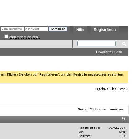
Hilfe
Registrieren
Angemeldet bleiben?
Erweiterte Suche
nen. Klicken Sie oben auf 'Registrieren', um den Registrierungsprozess zu starten.
Ergebnis 1 bis 3 von 3
Themen-Optionen
Anzeige
#1
Registriert seit
20.02.2004
Ort
Graz
Beiträge
534