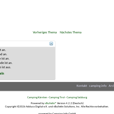
«
Vorheriges Thema
|
Nächstes Thema
»
st
an
.
nd
an
.
 ist
an
.
de ist
an
.
 ist
aus
.
eln
Kontakt
camping.info
Arc
Camping Kärnten
-
Camping Tirol
-
Camping Salzburg
Powered by
vBulletin®
Version 4.2.2 (Deutsch)
Copyright ©2026 Adduco Digital e.K. und vBulletin Solutions, Inc. Alle Rechte vorbehalten.
powered by Camping.Info GmbH