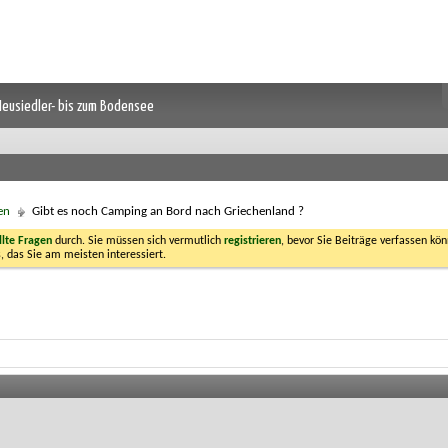
 Neusiedler- bis zum Bodensee
en
Gibt es noch Camping an Bord nach Griechenland ?
llte Fragen
durch. Sie müssen sich vermutlich
registrieren
, bevor Sie Beiträge verfassen kön
, das Sie am meisten interessiert.