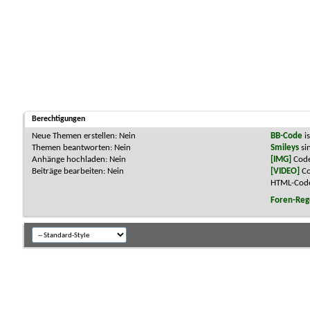
Berechtigungen
Neue Themen erstellen:
Nein
BB-Code
i
Themen beantworten:
Nein
Smileys
si
Anhänge hochladen:
Nein
[IMG]
Code
Beiträge bearbeiten:
Nein
[VIDEO]
Co
HTML-Code
Foren-Reg