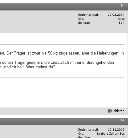
#5
Registriert seit
20.02.2004
Ort
Graz
Beiträge
534
. Der Träger ist zwar bis 50 kg zugelassen, aber die Halterungen, in
abe schon Träger gesehen, die zusätzlich mit einer durchgehenden
t wirklich hält. Was meinst du?
Zitieren
#6
Registriert seit
12.11.2012
Ort
Salzburg-Zell am See
Beiträge
44