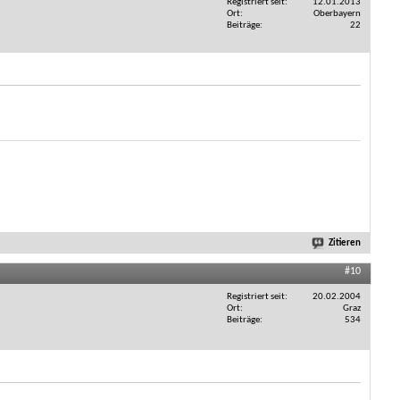
Registriert seit
12.01.2013
Ort
Oberbayern
Beiträge
22
Zitieren
#10
Registriert seit
20.02.2004
Ort
Graz
Beiträge
534