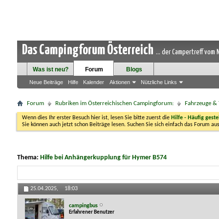
Das Campingforum Österreich
... der Campertreff vom
Was ist neu?
Forum
Blogs
Neue Beiträge
Hilfe
Kalender
Aktionen
Nützliche Links
Forum
Rubriken im Österreichischen Campingforum:
Fahrzeuge & 
Wenn dies Ihr erster Besuch hier ist, lesen Sie bitte zuerst die
Hilfe - Häufig geste
Sie können auch jetzt schon Beiträge lesen. Suchen Sie sich einfach das Forum aus
Thema:
Hilfe bei Anhängerkupplung für Hymer B574
25.04.2025,
18:03
campingbus
Erfahrener Benutzer