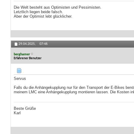
Die Welt besteht aus Optimisten und Pessimisten.
Letztlich liegen beide falsch.
Aber der Optimist lebt glücklicher.
29.04.2025,
07:46
berghamer
Erfahrener Benutzer
Servus
Falls du die Anhängekupplung nur für den Transport der E-Bikes benöt
meinem LMC eine Anhängekupplung montieren lassen. Die Kosten in
Beste Grüße
Karl