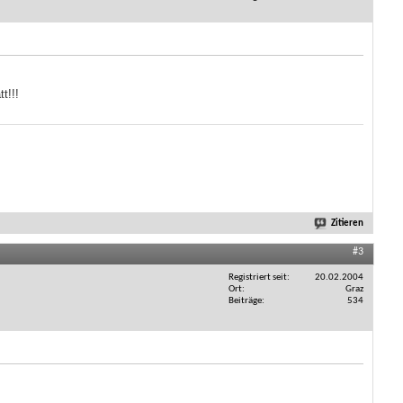
t!!!
Zitieren
#3
Registriert seit
20.02.2004
Ort
Graz
Beiträge
534