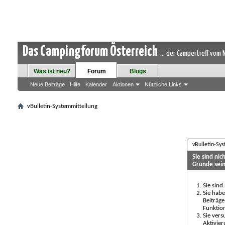
Das Campingforum Österreich
... der Campertreff vom
Was ist neu?
Forum
Blogs
Neue Beiträge
Hilfe
Kalender
Aktionen
Nützliche Links
vBulletin-Systemmitteilung
vBulletin-Sy
Sie sind ni
Gründe sein
Sie sind
Sie habe
Beiträge
Funktio
Sie vers
Aktivier