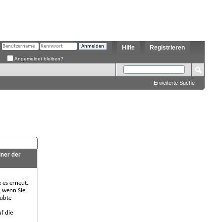
Hilfe
Registrieren
Angemeldet bleiben?
Erweiterte Suche
iner der
e es erneut.
, wenn Sie
aubte
f die