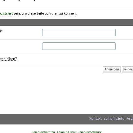
egistriert
sein, um diese Seite aufrufen zu können.
e:
t bleiben?
Kontakt
camping.info
Arc
Camping Kärnten
-
Camping Tirol
-
Camping Salzburg