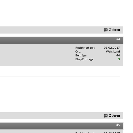
Zitieren
#4
Registriert seit
09.02.2017
Ort
Wels-Land
Beiträge
44
Blog-Einträge
3
Zitieren
#5