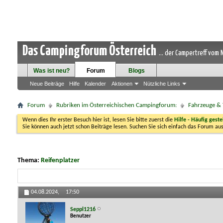
Das Campingforum Österreich
... der Campertreff vom
Was ist neu?
Forum
Blogs
Neue Beiträge
Hilfe
Kalender
Aktionen
Nützliche Links
Forum
Rubriken im Österreichischen Campingforum:
Fahrzeuge & 
Wenn dies Ihr erster Besuch hier ist, lesen Sie bitte zuerst die
Hilfe - Häufig geste
Sie können auch jetzt schon Beiträge lesen. Suchen Sie sich einfach das Forum aus
Thema:
Reifenplatzer
04.08.2024,
17:50
Seppl1216
Benutzer