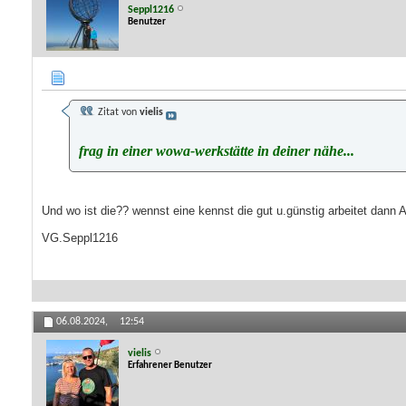
Seppl1216
Benutzer
Zitat von
vielis
frag in einer wowa-werkstätte in deiner nähe...
Und wo ist die?? wennst eine kennst die gut u.günstig arbeitet dann Ad
VG.Seppl1216
06.08.2024,
12:54
vielis
Erfahrener Benutzer