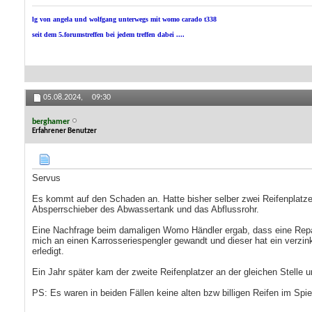
lg von angela und wolfgang unterwegs mit womo carado t338
seit dem 5.forumstreffen bei jedem treffen dabei ....
05.08.2024,
09:30
berghamer
Erfahrener Benutzer
Servus
Es kommt auf den Schaden an. Hatte bisher selber zwei Reifenplat
Absperrschieber des Abwassertank und das Abflussrohr.
Eine Nachfrage beim damaligen Womo Händler ergab, dass eine Repara
mich an einen Karrosseriespengler gewandt und dieser hat ein verzi
erledigt.
Ein Jahr später kam der zweite Reifenplatzer an der gleichen Stelle
PS: Es waren in beiden Fällen keine alten bzw billigen Reifen im Spi