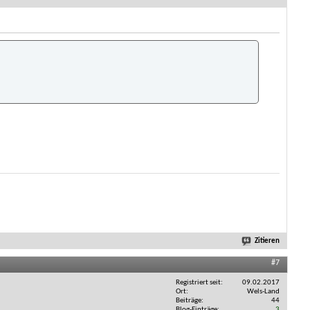
Zitieren
#7
Registriert seit
09.02.2017
Ort
Wels-Land
Beiträge
44
Blog-Einträge
3