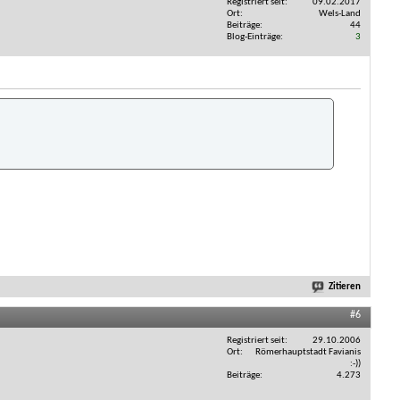
Registriert seit
09.02.2017
Ort
Wels-Land
Beiträge
44
Blog-Einträge
3
Zitieren
#6
Registriert seit
29.10.2006
Ort
Römerhauptstadt Favianis
:-))
Beiträge
4.273