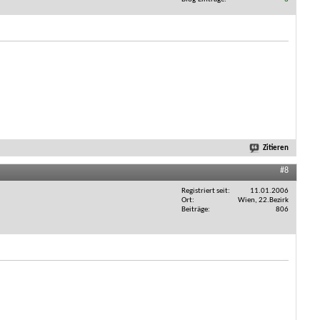
Zitieren
#8
Registriert seit
11.01.2006
Ort
Wien, 22.Bezirk
Beiträge
806