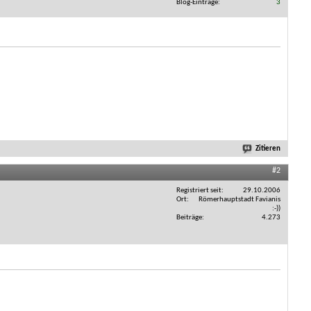
Blog-Einträge
3
Zitieren
#2
Registriert seit
29.10.2006
Ort
Römerhauptstadt Favianis
:-))
Beiträge
4.273