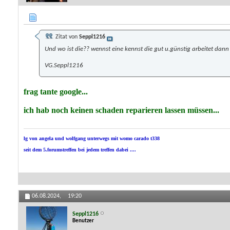
Zitat von
Seppl1216
Und wo ist die?? wennst eine kennst die gut u.günstig arbeitet dann A
VG.Seppl1216
frag tante google...
ich hab noch keinen schaden reparieren lassen müssen...
lg von angela und wolfgang unterwegs mit womo carado t338
seit dem 5.forumstreffen bei jedem treffen dabei ....
06.08.2024,
19:20
Seppl1216
Benutzer