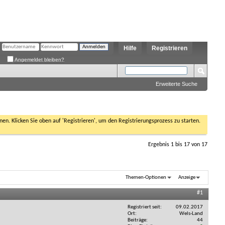
Hilfe
Registrieren
Angemeldet bleiben?
Erweiterte Suche
nen. Klicken Sie oben auf 'Registrieren', um den Registrierungsprozess zu starten.
Ergebnis 1 bis 17 von 17
Themen-Optionen
Anzeige
#1
Registriert seit
09.02.2017
Ort
Wels-Land
Beiträge
44