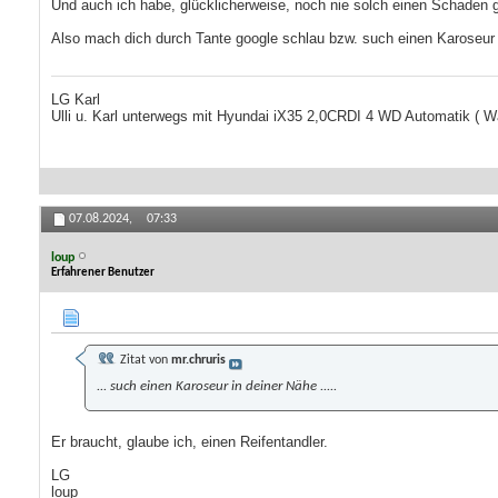
Und auch ich habe, glücklicherweise, noch nie solch einen Schaden g
Also mach dich durch Tante google schlau bzw. such einen Karoseur i
LG Karl
Ulli u. Karl unterwegs mit Hyundai iX35 2,0CRDI 4 WD Automatik 
07.08.2024,
07:33
loup
Erfahrener Benutzer
Zitat von
mr.chruris
... such einen Karoseur in deiner Nähe .....
Er braucht, glaube ich, einen Reifentandler.
LG
loup