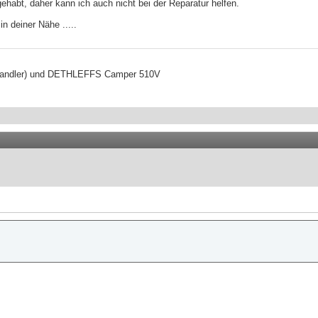
ehabt, daher kann ich auch nicht bei der Reparatur helfen.
n deiner Nähe .....
( Wandler) und DETHLEFFS Camper 510V