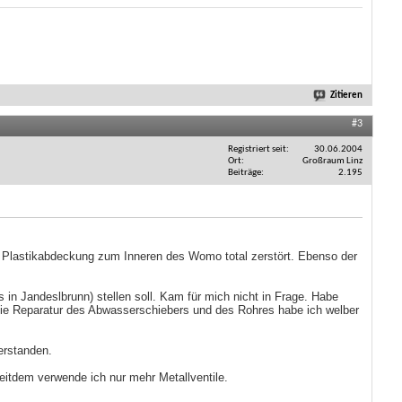
Zitieren
#3
Registriert seit
30.06.2004
Ort
Großraum Linz
Beiträge
2.195
 Plastikabdeckung zum Inneren des Womo total zerstört. Ebenso der
n Jandeslbrunn) stellen soll. Kam für mich nicht in Frage. Habe
 Die Reparatur des Abwasserschiebers und des Rohres habe ich welber
erstanden.
Seitdem verwende ich nur mehr Metallventile.