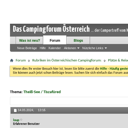
Das Campingforum Österreich
... der Campertreff vom
Was ist neu?
Forum
Blogs
Neue Beiträge
Hilfe
Kalender
Aktionen
Nützliche Links
Forum
Rubriken im Österreichischen Campingforum:
Plätze & Reis
Wenn dies Ihr erster Besuch hier ist, lesen Sie bitte zuerst die
Hilfe - Häufig geste
Sie können auch jetzt schon Beiträge lesen. Suchen Sie sich einfach das Forum aus
Thema:
Theiß-See / Tiszafüred
14.05.2024,
13:16
loup
Erfahrener Benutzer