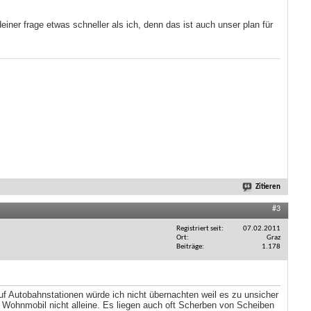
ner frage etwas schneller als ich, denn das ist auch unser plan für
Zitieren
#3
Registriert seit
07.02.2011
Ort
Graz
Beiträge
1.178
f Autobahnstationen würde ich nicht übernachten weil es zu unsicher
as Wohnmobil nicht alleine. Es liegen auch oft Scherben von Scheiben