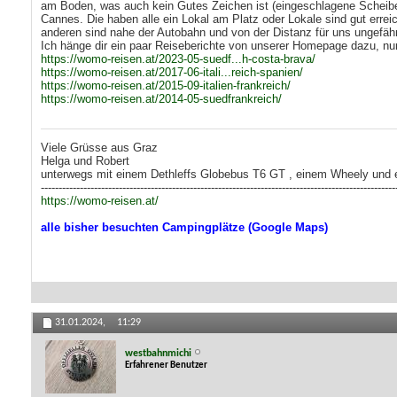
am Boden, was auch kein Gutes Zeichen ist (eingeschlagene Scheiben
Cannes. Die haben alle ein Lokal am Platz oder Lokale sind gut errei
anderen sind nahe der Autobahn und von der Distanz für uns ungefähr
Ich hänge dir ein paar Reiseberichte von unserer Homepage dazu, nur so
https://womo-reisen.at/2023-05-suedf...h-costa-brava/
https://womo-reisen.at/2017-06-itali...reich-spanien/
https://womo-reisen.at/2015-09-italien-frankreich/
https://womo-reisen.at/2014-05-suedfrankreich/
Viele Grüsse aus Graz
Helga und Robert
unterwegs mit einem Dethleffs Globebus T6 GT , einem Wheely und
----------------------------------------------------------------------------------------------------
https://womo-reisen.at/
alle bisher besuchten Campingplätze (Google Maps)
31.01.2024,
11:29
westbahnmichi
Erfahrener Benutzer