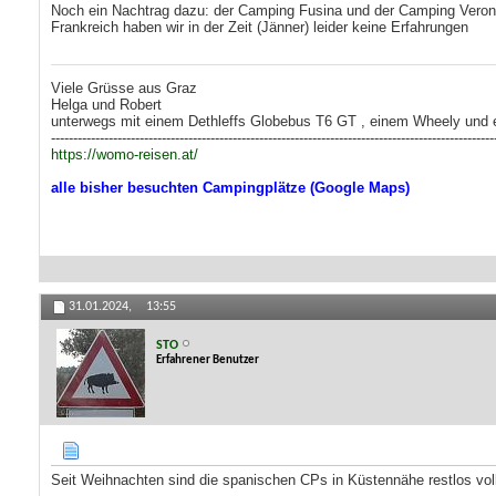
Noch ein Nachtrag dazu: der Camping Fusina und der Camping Verona Vil
Frankreich haben wir in der Zeit (Jänner) leider keine Erfahrungen
Viele Grüsse aus Graz
Helga und Robert
unterwegs mit einem Dethleffs Globebus T6 GT , einem Wheely und
----------------------------------------------------------------------------------------------------
https://womo-reisen.at/
alle bisher besuchten Campingplätze (Google Maps)
31.01.2024,
13:55
STO
Erfahrener Benutzer
Seit Weihnachten sind die spanischen CPs in Küstennähe restlos voll, 