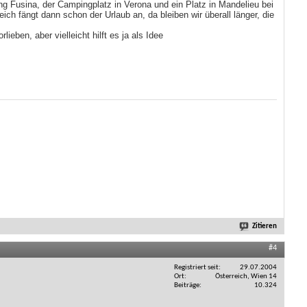
g Fusina, der Campingplatz in Verona und ein Platz in Mandelieu bei
ch fängt dann schon der Urlaub an, da bleiben wir überall länger, die
eben, aber vielleicht hilft es ja als Idee
Zitieren
#4
Registriert seit
29.07.2004
Ort
Österreich, Wien 14
Beiträge
10.324