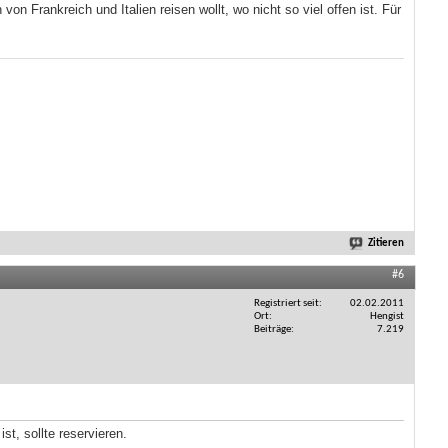
n Frankreich und Italien reisen wollt, wo nicht so viel offen ist. Für
Zitieren
#6
Registriert seit
02.02.2011
Ort
Hengist
Beiträge
7.219
t, sollte reservieren.