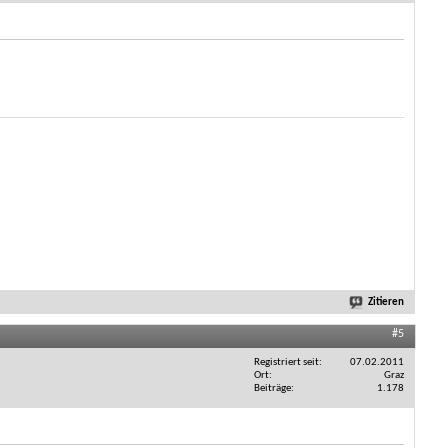
Zitieren
#5
Registriert seit
07.02.2011
Ort
Graz
Beiträge
1.178