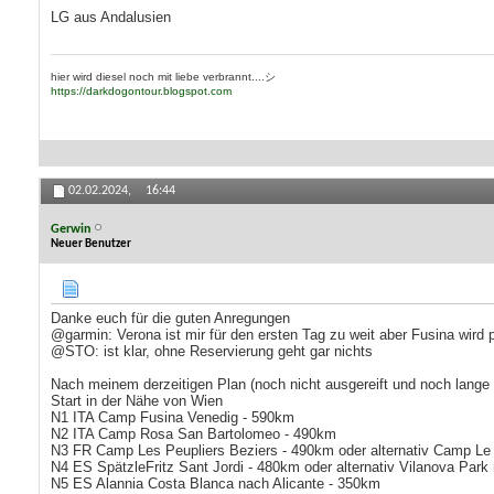
LG aus Andalusien
hier wird diesel noch mit liebe verbrannt....シ
https://darkdogontour.blogspot.com
02.02.2024,
16:44
Gerwin
Neuer Benutzer
Danke euch für die guten Anregungen
@garmin: Verona ist mir für den ersten Tag zu weit aber Fusina wird
@STO: ist klar, ohne Reservierung geht gar nichts
Nach meinem derzeitigen Plan (noch nicht ausgereift und noch lange n
Start in der Nähe von Wien
N1 ITA Camp Fusina Venedig - 590km
N2 ITA Camp Rosa San Bartolomeo - 490km
N3 FR Camp Les Peupliers Beziers - 490km oder alternativ Camp Le F
N4 ES SpätzleFritz Sant Jordi - 480km oder alternativ Vilanova Park
N5 ES Alannia Costa Blanca nach Alicante - 350km