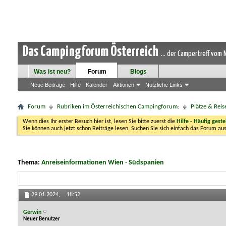
Das Campingforum Österreich
... der Campertreff vom
Was ist neu?
Forum
Blogs
Neue Beiträge
Hilfe
Kalender
Aktionen
Nützliche Links
Forum
Rubriken im Österreichischen Campingforum:
Plätze & Reis
Wenn dies Ihr erster Besuch hier ist, lesen Sie bitte zuerst die
Hilfe - Häufig geste
Sie können auch jetzt schon Beiträge lesen. Suchen Sie sich einfach das Forum aus
Thema:
Anreiseinformationen Wien - Südspanien
29.01.2024,
18:52
Gerwin
Neuer Benutzer