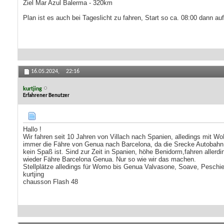
Ziel Mar Azul Balerma - 320km
Plan ist es auch bei Tageslicht zu fahren, Start so ca. 08:00 dann a
16.05.2024,
22:16
kurtjing
Erfahrener Benutzer
Hallo !
Wir fahren seit 10 Jahren von Villach nach Spanien, alledings mit W
immer die Fähre von Genua nach Barcelona, da die Srecke Autobahn
kein Spaß ist. Sind zur Zeit in Spanien, höhe Benidorm,fahren allerdi
wieder Fähre Barcelona Genua. Nur so wie wir das machen.
Stellplätze alledings für Womo bis Genua Valvasone, Soave, Peschi
kurtjing
chausson Flash 48