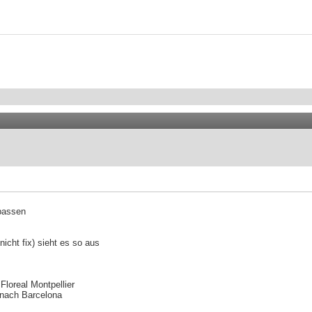
 passen
icht fix) sieht es so aus
loreal Montpellier
 nach Barcelona