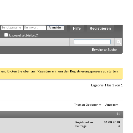
Hilfe
Registrieren
Angemeldet bleiben?
Erweiterte Suche
nen. Klicken Sie oben auf 'Registrieren', um den Registrierungsprozess zu starten.
Ergebnis 1 bis 1 von 1
Themen-Optionen
Anzeige
#1
Registriert seit
01.08.2018
Beiträge
4