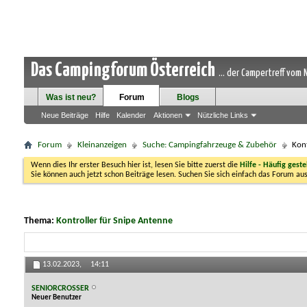
Das Campingforum Österreich
... der Campertreff vom
Was ist neu?
Forum
Blogs
Neue Beiträge
Hilfe
Kalender
Aktionen
Nützliche Links
Forum
Kleinanzeigen
Suche: Campingfahrzeuge & Zubehör
Kont
Wenn dies Ihr erster Besuch hier ist, lesen Sie bitte zuerst die
Hilfe - Häufig geste
Sie können auch jetzt schon Beiträge lesen. Suchen Sie sich einfach das Forum aus
Thema:
Kontroller für Snipe Antenne
13.02.2023,
14:11
SENIORCROSSER
Neuer Benutzer