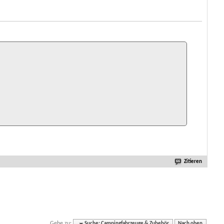
Zitieren
Gehe zu:
Suche: Campingfahrzeuge & Zubehör
Nach oben