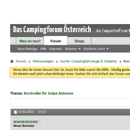
Das Campingforum Österreich
... der Campertreff vom
Was ist neu?
Forum
Blogs
Neue Beiträge
Hilfe
Kalender
Aktionen
Nützliche Links
Forum
Kleinanzeigen
Suche: Campingfahrzeuge & Zubehör
Kont
Wenn dies Ihr erster Besuch hier ist, lesen Sie bitte zuerst die
Hilfe - Häufig geste
Sie können auch jetzt schon Beiträge lesen. Suchen Sie sich einfach das Forum aus
Thema:
Kontroller für Snipe Antenne
13.02.2023,
14:11
SENIORCROSSER
Neuer Benutzer