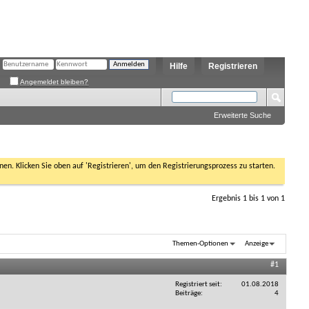
Hilfe
Registrieren
Angemeldet bleiben?
Erweiterte Suche
nen. Klicken Sie oben auf 'Registrieren', um den Registrierungsprozess zu starten.
Ergebnis 1 bis 1 von 1
Themen-Optionen
Anzeige
#1
Registriert seit
01.08.2018
Beiträge
4