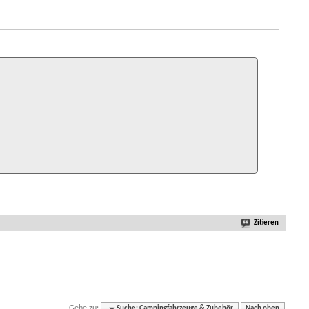
Zitieren
Gehe zu:
Suche: Campingfahrzeuge & Zubehör
Nach oben