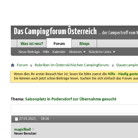
Das Campingforum Österreich
... der Campertreff vom
Was ist neu?
Forum
Blogs
Neue Beiträge
Hilfe
Kalender
Aktionen
Nützliche Links
Forum
Rubriken im Österreichischen Campingforum:
Dauercampi
Wenn dies Ihr erster Besuch hier ist, lesen Sie bitte zuerst die
Hilfe - Häufig geste
Sie können auch jetzt schon Beiträge lesen. Suchen Sie sich einfach das Forum aus
Thema:
Saisonplatz in Podersdorf zur Übernahme gesucht
27.01.2021,
18:26
magic8ball
Neuer Benutzer