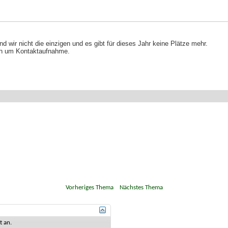
nd wir nicht die einzigen und es gibt für dieses Jahr keine Plätze mehr.
 ich um Kontaktaufnahme.
«
Vorheriges Thema
|
Nächstes Thema
»
st
an
.