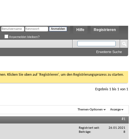
Hilfe
Registrieren
Angemeldet bleiben?
Erweiterte Suche
nen. Klicken Sie oben auf 'Registrieren', um den Registrierungsprozess zu starten.
Ergebnis 1 bis 1 von 1
Themen-Optionen
Anzeige
#1
Registriert seit
26.01.2021
Beiträge
8