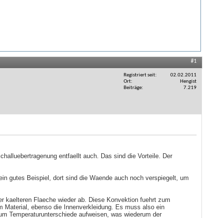
#1
Registriert seit
02.02.2011
Ort
Hengist
Beiträge
7.219
lluebertragenung entfaellt auch. Das sind die Vorteile. Der
in gutes Beispiel, dort sind die Waende auch noch verspiegelt, um
er kaelteren Flaeche wieder ab. Diese Konvektion fuehrt zum
m Material, ebenso die Innenverkleidung. Es muss also ein
kaum Temperaturunterschiede aufweisen, was wiederum der