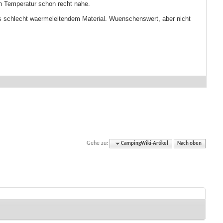
en Temperatur schon recht nahe.
s schlecht waermeleitendem Material. Wuenschenswert, aber nicht
Gehe zu:
CampingWiki-Artikel
Nach oben