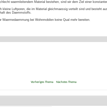
chlecht waermleitendem Material bestehen, sind wir dem Ziel einer konstant
eine Luftporen, die im Material gleichmaessig verteilt sind und besteht au
haft des Daemmstoffs.
s zur Waermedaemmung bei Wohnmobilen keine Qual mehr bereiten.
«
Vorheriges Thema
|
Nächstes Thema
»