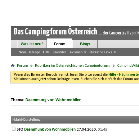
Das Campingforum Österreich
... der Campertreff vom
Was ist neu?
Forum
Blogs
Neue Beiträge
Hilfe
Kalender
Aktionen
Nützliche Links
Forum
Rubriken im Österreichischen Campingforum:
CampingWiki-
Wenn dies Ihr erster Besuch hier ist, lesen Sie bitte zuerst die
Hilfe - Häufig geste
Sie können auch jetzt schon Beiträge lesen. Suchen Sie sich einfach das Forum aus
Thema:
Daemmung von Wohnmobilen
Hybrid-Darstellung
STO
Daemmung von Wohnmobilen
27.04.2020,
01:45