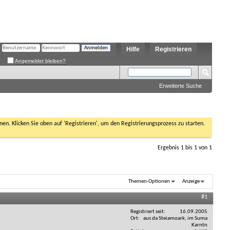
Hilfe
Registrieren
Angemeldet bleiben?
Erweiterte Suche
nen. Klicken Sie oben auf 'Registrieren', um den Registrierungsprozess zu starten.
Ergebnis 1 bis 1 von 1
Themen-Optionen
Anzeige
#1
Registriert seit
16.09.2005
Ort
aus da Steiamoark, im Suma
Karntn