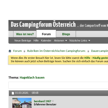
Das Campingforum Österreich
... der Campertreff vom
Was ist neu?
Forum
Blogs
Neue Beiträge
Hilfe
Kalender
Aktionen
Nützliche Links
Forum
Rubriken im Österreichischen Campingforum:
Dauercampi
Wenn dies Ihr erster Besuch hier ist, lesen Sie bitte zuerst die
Hilfe - Häufig geste
Sie können auch jetzt schon Beiträge lesen. Suchen Sie sich einfach das Forum aus
Thema:
Hageldach bauen
15.03.2020,
08:08
bernhard 1967
Erfahrener Benutzer