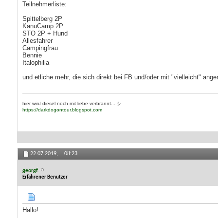
Teilnehmerliste:
Spittelberg 2P
KanuCamp 2P
STO 2P + Hund
Allesfahrer
Campingfrau
Bennie
Italophilia
und etliche mehr, die sich direkt bei FB und/oder mit "vielleicht" ang
hier wird diesel noch mit liebe verbrannt....シ
https://darkdogontour.blogspot.com
22.07.2019,
08:23
georgf.
Erfahrener Benutzer
Hallo!