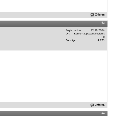
Zitieren
#3
Registriert seit
29.10.2006
Ort
Römerhauptstadt Favianis
:-))
Beiträge
4.273
Zitieren
#4