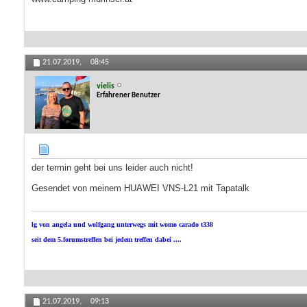
21.07.2019,
08:45
vielis
Erfahrener Benutzer
der termin geht bei uns leider auch nicht!
Gesendet von meinem HUAWEI VNS-L21 mit Tapatalk
lg von angela und wolfgang unterwegs mit womo carado t338
seit dem 5.forumstreffen bei jedem treffen dabei ....
21.07.2019,
09:13