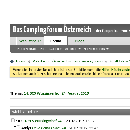
Das Campingforum Österreich
... der Campertreff vom
Was ist neu?
Forum
Blogs
Neue Beiträge
Hilfe
Kalender
Aktionen
Nützliche Links
Forum
Rubriken im Österreichischen Campingforum:
Small Talk &
Wenn dies Ihr erster Besuch hier ist, lesen Sie bitte zuerst die
Hilfe - Häufig geste
Sie können auch jetzt schon Beiträge lesen. Suchen Sie sich einfach das Forum aus
Thema:
14. SCS Wurzingerhof 24. August 2019
Hybrid-Darstellung
STO
14. SCS Wurzingerhof 24....
20.07.2019,
18:57
AndyT
Hallo Bernd Leider, wir...
20.07.2019,
22:47