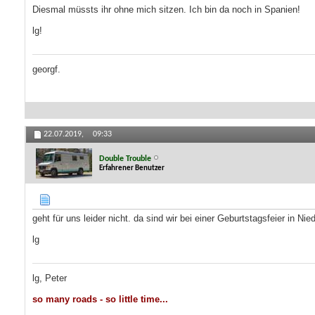
Diesmal müssts ihr ohne mich sitzen. Ich bin da noch in Spanien!
lg!
georgf.
22.07.2019,
09:33
Double Trouble
Erfahrener Benutzer
geht für uns leider nicht. da sind wir bei einer Geburtstagsfeier in Nie
lg
lg, Peter
so many roads - so little time...