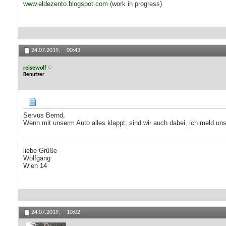
www.eldezento.blogspot.com
(work in progress)
24.07.2019,
00:43
reisewolf
Benutzer
Servus Bernd,
Wenn mit unserm Auto alles klappt, sind wir auch dabei, ich meld uns
liebe Grüße
Wolfgang
Wien 14
24.07.2019,
10:02