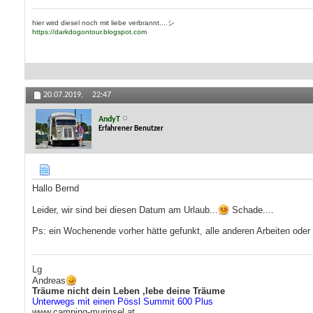
hier wird diesel noch mit liebe verbrannt....シ
https://darkdogontour.blogspot.com
20.07.2019,
22:47
AndyT
Erfahrener Benutzer
Hallo Bernd
Leider, wir sind bei diesen Datum am Urlaub...
Schade....
Ps: ein Wochenende vorher hätte gefunkt, alle anderen Arbeiten oder
Lg
Andreas
Träume nicht dein Leben ,lebe deine Träume
Unterwegs mit einen Pössl Summit 600 Plus
www.camping-murinsel.at