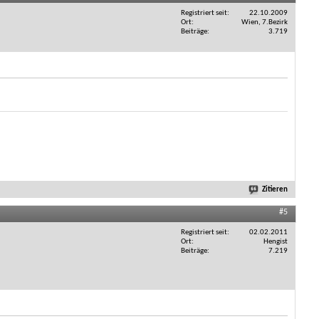
Registriert seit
22.10.2009
Ort
Wien, 7.Bezirk
Beiträge
3.719
Zitieren
#5
Registriert seit
02.02.2011
Ort
Hengist
Beiträge
7.219