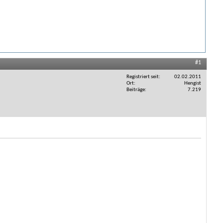
#1
Registriert seit
02.02.2011
Ort
Hengist
Beiträge
7.219