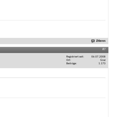
Zitieren
#7
Registriert seit
06.07.2008
Ort
Graz
Beiträge
1.173