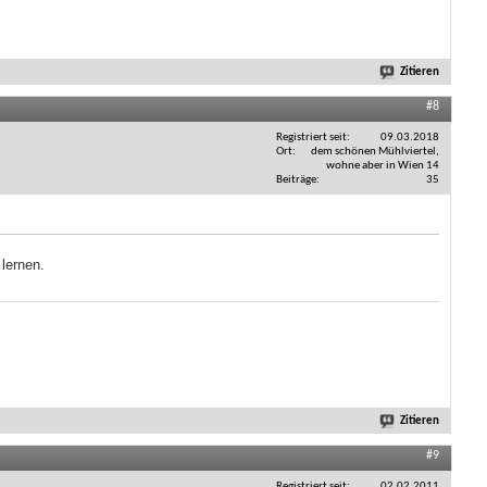
Zitieren
#8
Registriert seit
09.03.2018
Ort
dem schönen Mühlviertel,
wohne aber in Wien 14
Beiträge
35
lernen.
Zitieren
#9
Registriert seit
02.02.2011