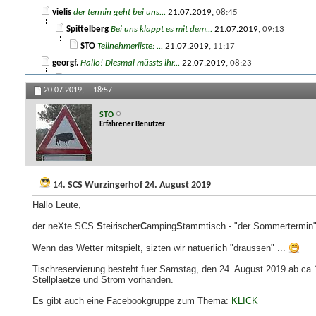
vielis
der termin geht bei uns...
21.07.2019,
08:45
Spittelberg
Bei uns klappt es mit dem...
21.07.2019,
09:13
STO
Teilnehmerliste: ...
21.07.2019,
11:17
georgf.
Hallo! Diesmal müssts ihr...
22.07.2019,
08:23
Double Trouble
geht für uns leider nicht. da...
22.07.2019,
09:33
20.07.2019,
18:57
reisewolf
Servus Bernd, Wenn mit...
24.07.2019,
00:43
STO
Teilnehmerliste: ...
24.07.2019,
10:02
STO
Erfahrener Benutzer
bertl27
….ohne Fixzusage...komme...
30.07.2019,
21:42
Allesfahrer
Ja, wäre toll! �� Ich...
30.07.2019,
23:51
Weitere Beiträge folgen...
14. SCS Wurzingerhof 24. August 2019
Hallo Leute,
der neXte SCS
S
teirischer
C
amping
S
tammtisch - "der Sommertermin" -
Wenn das Wetter mitspielt, sizten wir natuerlich "draussen" ...
Tischreservierung besteht fuer Samstag, den 24. August 2019 ab ca
Stellplaetze und Strom vorhanden.
Es gibt auch eine Facebookgruppe zum Thema:
KLICK