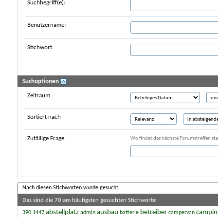
Suchbegriff(e):
Benutzername:
Stichwort:
Suchoptionen
Zeitraum
Sortiert nach
Zufällige Frage:
Wo findet das nächste Forumstreffen sta
Nach diesen Stichworten wurde gesucht
Das sind die 70 am häufigsten gesuchten Stichworte
abstellplatz
ausbau
betreiber
campin
390
1447
admin
batterie
campervan