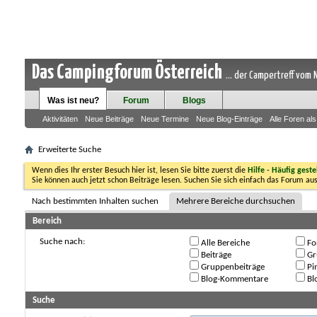
Das Campingforum Österreich
... der Campertreff vom
Was ist neu?
Forum
Blogs
Aktivitäten
Neue Beiträge
Neue Termine
Neue Blog-Einträge
Alle Foren al
Erweiterte Suche
Wenn dies Ihr erster Besuch hier ist, lesen Sie bitte zuerst die
Hilfe - Häufig geste
Sie können auch jetzt schon Beiträge lesen. Suchen Sie sich einfach das Forum aus
Nach bestimmten Inhalten suchen
Mehrere Bereiche durchsuchen
Bereich
Suche nach:
Alle Bereiche
Fo
Beiträge
Gr
Gruppenbeiträge
Pi
Blog-Kommentare
Blo
Suche