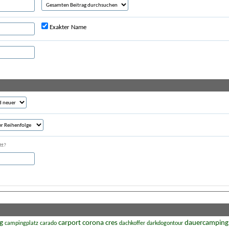
Exakter Name
tt?
g
carport
corona
cres
dauercamping
campingplatz
carado
dachkoffer
darkdogontour