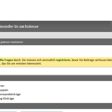
 Neusiedler- bis zum Bodensee
s gelesen markieren
llte Fragen
durch. Sie müssen sich vermutlich
registrieren
, bevor Sie Beiträge verfassen kön
, das Sie am meisten interessiert.
ren
uppen
nnwandeinträge
g-Einträge