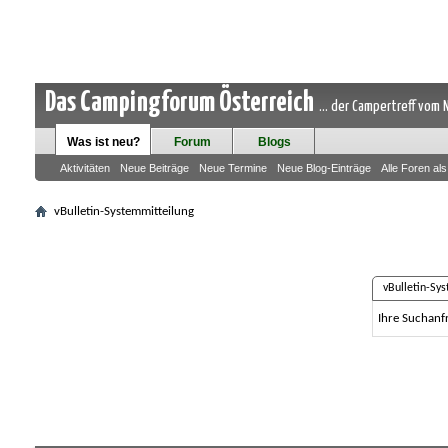
Das Campingforum Österreich
... der Campertreff vom
Was ist neu?
Forum
Blogs
Aktivitäten
Neue Beiträge
Neue Termine
Neue Blog-Einträge
Alle Foren al
vBulletin-Systemmitteilung
vBulletin-Sy
Ihre Suchanfr