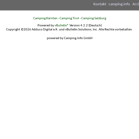
Kontakt
camping.info
Arc
Camping Kärnten
-
Camping Tirol
-
Camping Salzburg
Powered by
vBulletin®
Version 4.2.2 (Deutsch)
Copyright ©2026 Adduco Digital e.K. und vBulletin Solutions, Inc. Alle Rechte vorbehalten.
powered by Camping.Info GmbH