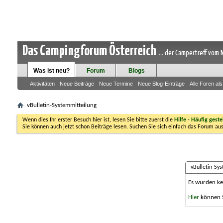
Das Campingforum Österreich
... der Campertreff vom
Was ist neu?
Forum
Blogs
Aktivitäten
Neue Beiträge
Neue Termine
Neue Blog-Einträge
Alle Foren al
vBulletin-Systemmitteilung
Wenn dies Ihr erster Besuch hier ist, lesen Sie bitte zuerst die
Hilfe - Häufig geste
Sie können auch jetzt schon Beiträge lesen. Suchen Sie sich einfach das Forum aus
vBulletin-Sy
Es wurden ke
Hier
können Si