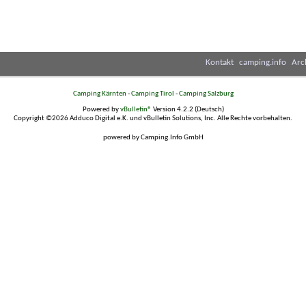
Kontakt
camping.info
Arc
Camping Kärnten
-
Camping Tirol
-
Camping Salzburg
Powered by
vBulletin®
Version 4.2.2 (Deutsch)
Copyright ©2026 Adduco Digital e.K. und vBulletin Solutions, Inc. Alle Rechte vorbehalten.
powered by Camping.Info GmbH