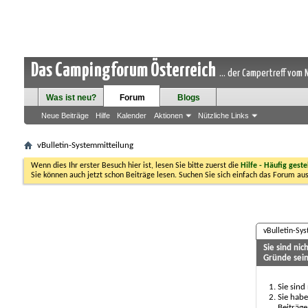
Das Campingforum Österreich
... der Campertreff vom
Was ist neu?
Forum
Blogs
Neue Beiträge
Hilfe
Kalender
Aktionen
Nützliche Links
vBulletin-Systemmitteilung
Wenn dies Ihr erster Besuch hier ist, lesen Sie bitte zuerst die
Hilfe - Häufig geste
Sie können auch jetzt schon Beiträge lesen. Suchen Sie sich einfach das Forum aus
vBulletin-Sy
Sie sind ni
Gründe sein
Sie sind
Sie habe
Beiträge