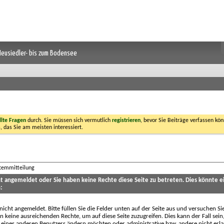
 Neusiedler- bis zum Bodensee
llte Fragen
durch. Sie müssen sich vermutlich
registrieren
, bevor Sie Beiträge verfassen kön
, das Sie am meisten interessiert.
stemmitteilung
cht angemeldet oder Sie haben keine Rechte diese Seite zu betreten. Dies könnte e
:
 nicht angemeldet. Bitte füllen Sie die Felder unten auf der Seite aus und versuchen Si
n keine ausreichenden Rechte, um auf diese Seite zuzugreifen. Dies kann der Fall sein
 eines anderen Benutzers ändern möchten oder administrative bzw. andere nicht erl