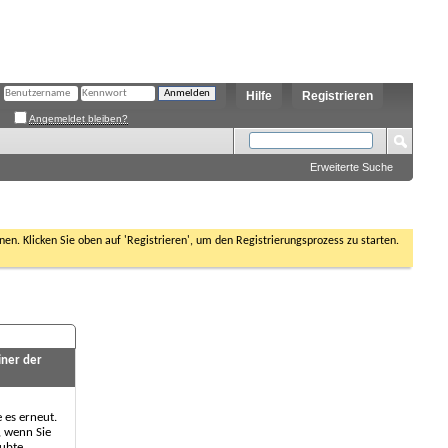
Hilfe
Registrieren
Angemeldet bleiben?
Erweiterte Suche
nen. Klicken Sie oben auf 'Registrieren', um den Registrierungsprozess zu starten.
iner der
e es erneut.
, wenn Sie
aubte