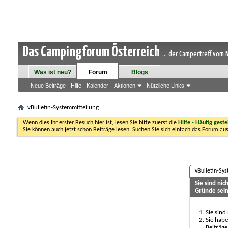
Das Campingforum Österreich
... der Campertreff vom
Was ist neu?
Forum
Blogs
Neue Beiträge
Hilfe
Kalender
Aktionen
Nützliche Links
vBulletin-Systemmitteilung
Wenn dies Ihr erster Besuch hier ist, lesen Sie bitte zuerst die
Hilfe - Häufig geste
Sie können auch jetzt schon Beiträge lesen. Suchen Sie sich einfach das Forum aus
vBulletin-Sy
Sie sind ni
Gründe sein
Sie sind
Sie habe
Beiträge