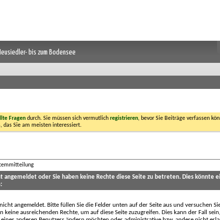
 Neusiedler- bis zum Bodensee
llte Fragen
durch. Sie müssen sich vermutlich
registrieren
, bevor Sie Beiträge verfassen kön
, das Sie am meisten interessiert.
stemmitteilung
cht angemeldet oder Sie haben keine Rechte diese Seite zu betreten. Dies könnte e
:
 nicht angemeldet. Bitte füllen Sie die Felder unten auf der Seite aus und versuchen Si
n keine ausreichenden Rechte, um auf diese Seite zuzugreifen. Dies kann der Fall sein
 eines anderen Benutzers ändern möchten oder administrative bzw. andere nicht erl