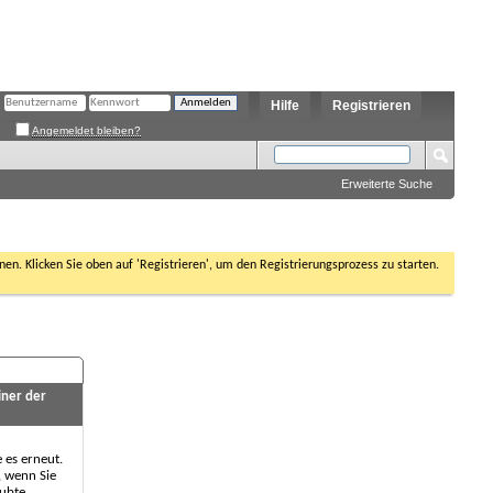
Hilfe
Registrieren
Angemeldet bleiben?
Erweiterte Suche
nen. Klicken Sie oben auf 'Registrieren', um den Registrierungsprozess zu starten.
iner der
e es erneut.
, wenn Sie
aubte