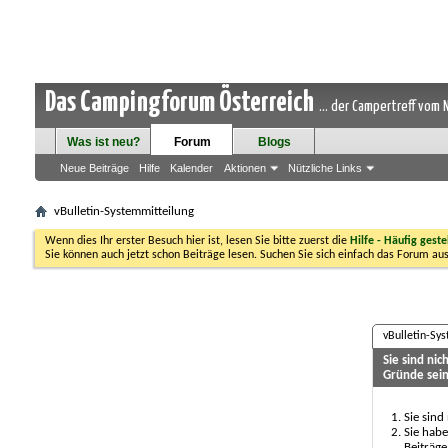
Das Campingforum Österreich
... der Campertreff vom
Was ist neu?
Forum
Blogs
Neue Beiträge
Hilfe
Kalender
Aktionen
Nützliche Links
vBulletin-Systemmitteilung
Wenn dies Ihr erster Besuch hier ist, lesen Sie bitte zuerst die
Hilfe - Häufig geste
Sie können auch jetzt schon Beiträge lesen. Suchen Sie sich einfach das Forum aus
vBulletin-Sy
Sie sind ni
Gründe sein
Sie sind
Sie habe
Beiträge