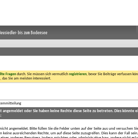
 Neusiedler- bis zum Bodensee
llte Fragen
durch. Sie müssen sich vermutlich
registrieren
, bevor Sie Beiträge verfassen kön
, das Sie am meisten interessiert.
stemmitteilung
cht angemeldet oder Sie haben keine Rechte diese Seite zu betreten. Dies könnte e
:
 nicht angemeldet. Bitte füllen Sie die Felder unten auf der Seite aus und versuchen Si
n keine ausreichenden Rechte, um auf diese Seite zuzugreifen. Dies kann der Fall sein
 eines anderen Benutzers ändern möchten oder administrative bzw. andere nicht erl