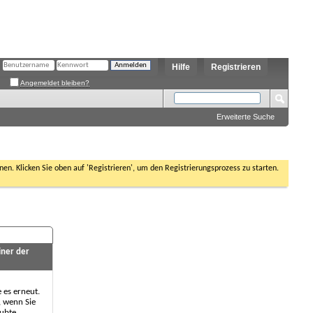
Hilfe
Registrieren
Angemeldet bleiben?
Erweiterte Suche
nen. Klicken Sie oben auf 'Registrieren', um den Registrierungsprozess zu starten.
iner der
e es erneut.
, wenn Sie
aubte