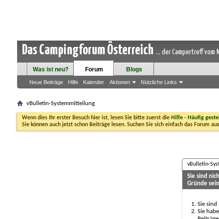
Das Campingforum Österreich
... der Campertreff vom
Was ist neu?
Forum
Blogs
Neue Beiträge
Hilfe
Kalender
Aktionen
Nützliche Links
vBulletin-Systemmitteilung
Wenn dies Ihr erster Besuch hier ist, lesen Sie bitte zuerst die
Hilfe - Häufig geste
Sie können auch jetzt schon Beiträge lesen. Suchen Sie sich einfach das Forum aus
vBulletin-Sy
Sie sind ni
Gründe sein
Sie sind
Sie habe
Beiträge