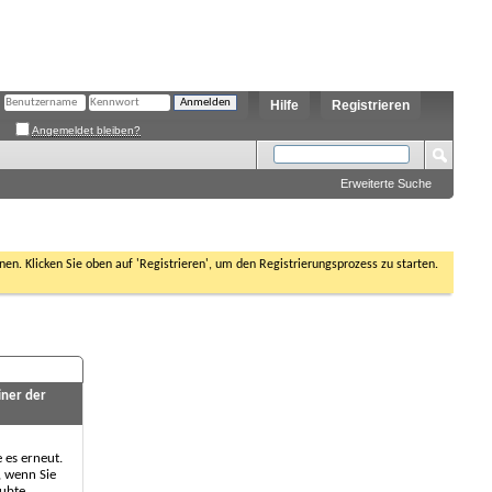
Hilfe
Registrieren
Angemeldet bleiben?
Erweiterte Suche
nen. Klicken Sie oben auf 'Registrieren', um den Registrierungsprozess zu starten.
iner der
e es erneut.
, wenn Sie
aubte