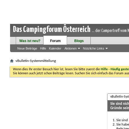
Das Campingforum Österreich
... der Campertreff vom
Was ist neu?
Forum
Blogs
Neue Beiträge
Hilfe
Kalender
Aktionen
Nützliche Links
vBulletin-Systemmitteilung
Wenn dies Ihr erster Besuch hier ist, lesen Sie bitte zuerst die
Hilfe - Häufig geste
Sie können auch jetzt schon Beiträge lesen. Suchen Sie sich einfach das Forum aus
vBulletin-Sy
Sie sind ni
Gründe sein
Sie sind
Sie habe
Beiträge