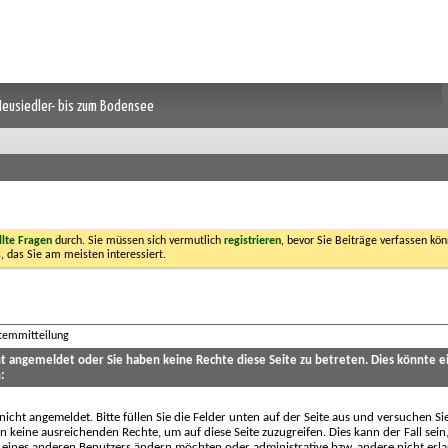
 Neusiedler- bis zum Bodensee
llte Fragen
durch. Sie müssen sich vermutlich
registrieren
, bevor Sie Beiträge verfassen kön
, das Sie am meisten interessiert.
stemmitteilung
cht angemeldet oder Sie haben keine Rechte diese Seite zu betreten. Dies könnte e
:
 nicht angemeldet. Bitte füllen Sie die Felder unten auf der Seite aus und versuchen Si
n keine ausreichenden Rechte, um auf diese Seite zuzugreifen. Dies kann der Fall sein
 eines anderen Benutzers ändern möchten oder administrative bzw. andere nicht erl