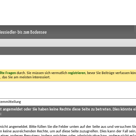
 Neusiedler- bis zum Bodensee
llte Fragen
durch. Sie müssen sich vermutlich
registrieren
, bevor Sie Beiträge verfassen kön
, das Sie am meisten interessiert.
stemmitteilung
cht angemeldet oder Sie haben keine Rechte diese Seite zu betreten. Dies könnte e
:
 nicht angemeldet. Bitte füllen Sie die Felder unten auf der Seite aus und versuchen Si
n keine ausreichenden Rechte, um auf diese Seite zuzugreifen. Dies kann der Fall sein
 eines anderen Benutzers ändern möchten oder administrative bzw. andere nicht erl