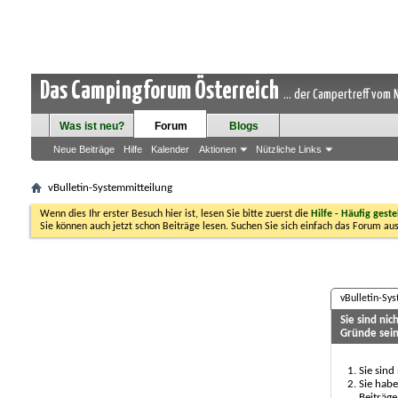
Das Campingforum Österreich
... der Campertreff vom
Was ist neu?
Forum
Blogs
Neue Beiträge
Hilfe
Kalender
Aktionen
Nützliche Links
vBulletin-Systemmitteilung
Wenn dies Ihr erster Besuch hier ist, lesen Sie bitte zuerst die
Hilfe - Häufig geste
Sie können auch jetzt schon Beiträge lesen. Suchen Sie sich einfach das Forum aus
vBulletin-Sy
Sie sind ni
Gründe sein
Sie sind
Sie habe
Beiträge