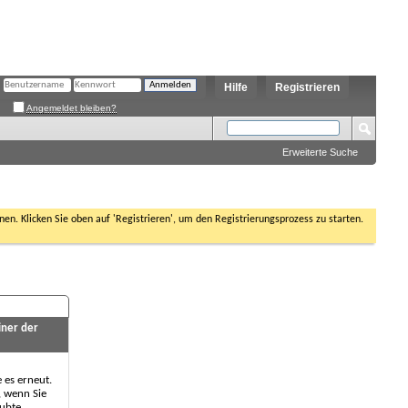
Hilfe
Registrieren
Angemeldet bleiben?
Erweiterte Suche
nen. Klicken Sie oben auf 'Registrieren', um den Registrierungsprozess zu starten.
iner der
e es erneut.
, wenn Sie
aubte