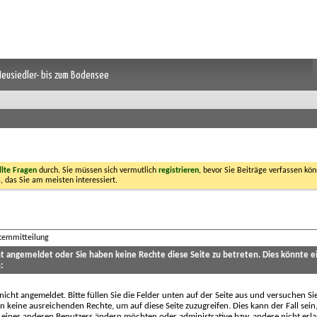
 Neusiedler- bis zum Bodensee
llte Fragen
durch. Sie müssen sich vermutlich
registrieren
, bevor Sie Beiträge verfassen kön
, das Sie am meisten interessiert.
stemmitteilung
cht angemeldet oder Sie haben keine Rechte diese Seite zu betreten. Dies könnte e
:
 nicht angemeldet. Bitte füllen Sie die Felder unten auf der Seite aus und versuchen Si
n keine ausreichenden Rechte, um auf diese Seite zuzugreifen. Dies kann der Fall sein
 eines anderen Benutzers ändern möchten oder administrative bzw. andere nicht erl