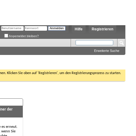
Hilfe
Registrieren
Angemeldet bleiben?
Erweiterte Suche
nen. Klicken Sie oben auf 'Registrieren', um den Registrierungsprozess zu starten.
iner der
e es erneut.
, wenn Sie
aubte