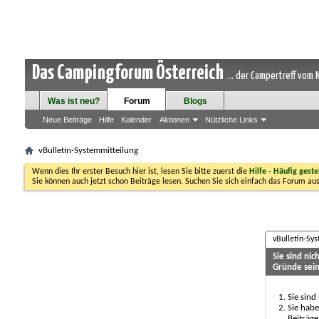
Das Campingforum Österreich
... der Campertreff vom
Was ist neu?
Forum
Blogs
Neue Beiträge
Hilfe
Kalender
Aktionen
Nützliche Links
vBulletin-Systemmitteilung
Wenn dies Ihr erster Besuch hier ist, lesen Sie bitte zuerst die
Hilfe - Häufig geste
Sie können auch jetzt schon Beiträge lesen. Suchen Sie sich einfach das Forum aus
vBulletin-Sy
Sie sind ni
Gründe sein
Sie sind
Sie habe
Beiträge