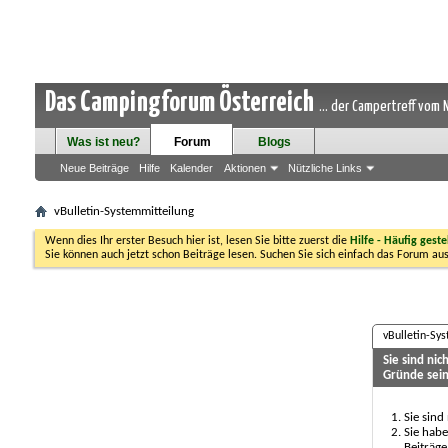
Das Campingforum Österreich
... der Campertreff vom
Was ist neu?
Forum
Blogs
Neue Beiträge
Hilfe
Kalender
Aktionen
Nützliche Links
vBulletin-Systemmitteilung
Wenn dies Ihr erster Besuch hier ist, lesen Sie bitte zuerst die
Hilfe - Häufig geste
Sie können auch jetzt schon Beiträge lesen. Suchen Sie sich einfach das Forum aus
vBulletin-Sy
Sie sind ni
Gründe sein
Sie sind
Sie habe
Beiträge