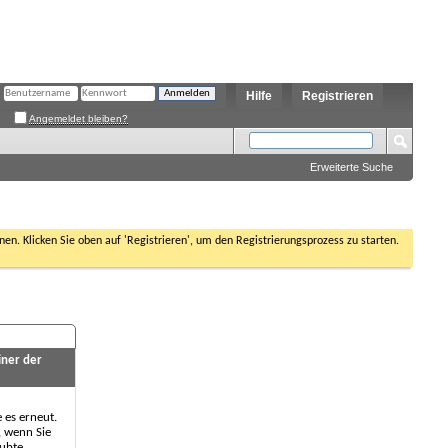
Hilfe
Registrieren
Angemeldet bleiben?
Erweiterte Suche
nen. Klicken Sie oben auf 'Registrieren', um den Registrierungsprozess zu starten.
iner der
e es erneut.
, wenn Sie
aubte