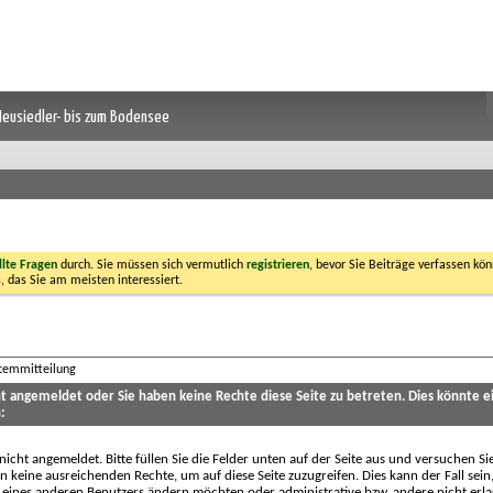
 Neusiedler- bis zum Bodensee
llte Fragen
durch. Sie müssen sich vermutlich
registrieren
, bevor Sie Beiträge verfassen kön
, das Sie am meisten interessiert.
stemmitteilung
cht angemeldet oder Sie haben keine Rechte diese Seite zu betreten. Dies könnte e
:
 nicht angemeldet. Bitte füllen Sie die Felder unten auf der Seite aus und versuchen Si
n keine ausreichenden Rechte, um auf diese Seite zuzugreifen. Dies kann der Fall sein
 eines anderen Benutzers ändern möchten oder administrative bzw. andere nicht erl