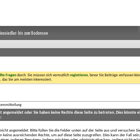
 Neusiedler- bis zum Bodensee
llte Fragen
durch. Sie müssen sich vermutlich
registrieren
, bevor Sie Beiträge verfassen kön
, das Sie am meisten interessiert.
stemmitteilung
cht angemeldet oder Sie haben keine Rechte diese Seite zu betreten. Dies könnte e
:
 nicht angemeldet. Bitte füllen Sie die Felder unten auf der Seite aus und versuchen Si
n keine ausreichenden Rechte, um auf diese Seite zuzugreifen. Dies kann der Fall sein
 eines anderen Benutzers ändern möchten oder administrative bzw. andere nicht erl