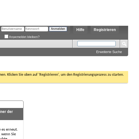
Hilfe
Registrieren
Angemeldet bleiben?
Erweiterte Suche
nen. Klicken Sie oben auf 'Registrieren', um den Registrierungsprozess zu starten.
iner der
e es erneut.
, wenn Sie
aubte