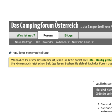
Das Campingforum Österreich
... der Campertreff vom
Was ist neu?
Forum
Blogs
Neue Beiträge
Hilfe
Kalender
Aktionen
Nützliche Links
vBulletin-Systemmitteilung
Wenn dies Ihr erster Besuch hier ist, lesen Sie bitte zuerst die
Hilfe - Häufig geste
Sie können auch jetzt schon Beiträge lesen. Suchen Sie sich einfach das Forum aus
vBulletin-Sy
Sie sind ni
Gründe sein
Sie sind
Sie habe
Beiträge