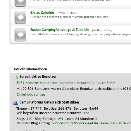
Biete: Zubehör
(79 Betrachter)
Hier können Forenmitglieder ihr Campingzubehör anbieten.
Suche: Campingfahrzeuge & Zubehör
(64 Betrachter)
Hier bitte SUCH-Inserate für Campingfahrzeuge oder Campingzubehör eingeb
Aktuelle Informationen
Zurzeit aktive Benutzer
8061 Benutzer sind online
.
Registrierte Benutzer: 2, Gäste: 8059
Mit 20.608 Benutzern waren die meisten Benutzer gleichzeitig online (0
Onkelrudi
,
ramses
Campingforum Österreich Statistiken
Themen
17.749
Beiträge
268.478
Benutzer
4.644
Wir begrüßen unseren neuesten Benutzer,
Fred
.
Blogs
140
Blog-Einträge
194
Letzte 24 Stunden
0
Neuester Blog-Eintrag:
Sonnenschutz Vorderwand für Fiama Markise zu ve