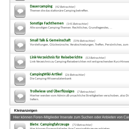
Dauercamping
(42 Betrachter)
Themen die das stationäre Camping betreffen.
Sonstige Fachthemen
(145 Betrachter)
Alle sonstigen Camping-Themen: Rechtliches, Grundlegendes, ...
Small Talk & Gemeinschaft
(596 Betrachter)
Vorstellungen, Glückwünsche, Verabschiedungen, Treffen, Persönliches, zum 
Link-Verzeichnis für Reiseberichte
(53 Betrachter)
Link-Verzeichnis zu Camping-Reiseberichten mit entsprechenden Kurz-Hinwe
CampingWiki-Artikel
(26 Betrachter)
Die Camping-Wissensdatenbank
Trollwiese und Überflüssiges
(7 Betrachter)
Hierher werden vom Admin zB unsachliche Streitigkeiten verschoben, also Din
liefern.
Kleinanzeigen
Hier können Foren-Mitglieder Inserate zum Suchen oder Anbieten von Ca
Biete: Campingfahrzeuge
(73 Betrachter)
Hier können Forenmitglieder ihre Campingfahrzeuge anbieten.