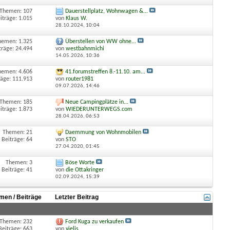
Themen: 107
Dauerstellplatz, Wohnwagen &...
iträge: 1.015
von
Klaus W.
28.10.2024,
10:04
hemen: 1.325
Überstellen von WW ohne...
träge: 24.494
von
westbahnmichi
14.05.2026,
10:36
hemen: 4.606
41.forumstreffen 8.-11.10. am...
räge: 111.913
von
router1981
09.07.2026,
14:46
Themen: 185
Neue Campingplätze in...
iträge: 1.873
von
WIEDERUNTERWEGS.com
28.04.2026,
06:53
Themen: 21
Daemmung von Wohnmobilen
Beiträge: 64
von
STO
27.04.2020,
01:45
Themen: 3
Böse Worte
Beiträge: 41
von
die Ottakringer
02.09.2024,
15:39
men / Beiträge
Letzter Beitrag
Themen: 232
Ford Kuga zu verkaufen
Beiträge: 663
von
vielis