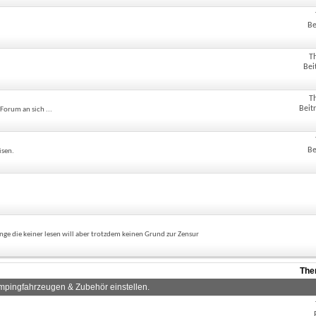
Be
T
Bei
T
Beit
Forum an sich ...
Be
isen.
ge die keiner lesen will aber trotzdem keinen Grund zur Zensur
The
mpingfahrzeugen & Zubehör einstellen.