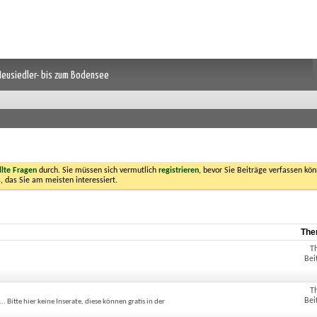
 Neusiedler- bis zum Bodensee
llte Fragen
durch. Sie müssen sich vermutlich
registrieren
, bevor Sie Beiträge verfassen kön
, das Sie am meisten interessiert.
The
T
Bei
T
Bei
itte hier keine Inserate, diese können gratis in der