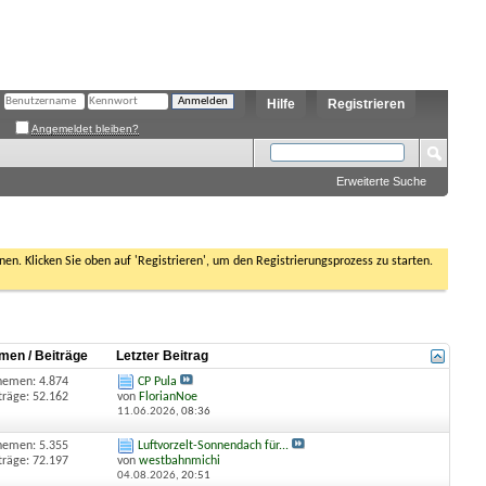
Hilfe
Registrieren
Angemeldet bleiben?
Erweiterte Suche
nen. Klicken Sie oben auf 'Registrieren', um den Registrierungsprozess zu starten.
men / Beiträge
Letzter Beitrag
hemen: 4.874
CP Pula
träge: 52.162
von
FlorianNoe
11.06.2026,
08:36
hemen: 5.355
Luftvorzelt-Sonnendach für...
träge: 72.197
von
westbahnmichi
04.08.2026,
20:51