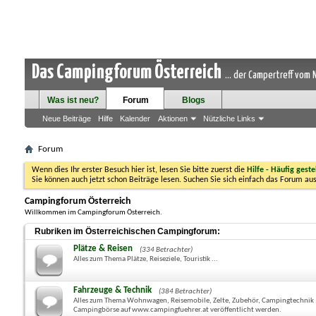
Das Campingforum Österreich
... der Campertreff vom
Was ist neu?
Forum
Blogs
Neue Beiträge
Hilfe
Kalender
Aktionen
Nützliche Links
Forum
Wenn dies Ihr erster Besuch hier ist, lesen Sie bitte zuerst die
Hilfe - Häufig geste
Sie können auch jetzt schon Beiträge lesen. Suchen Sie sich einfach das Forum aus
Campingforum Österreich
Willkommen im Campingforum Österreich.
Rubriken im Österreichischen Campingforum:
Plätze & Reisen
(334 Betrachter)
Alles zum Thema Plätze, Reiseziele, Touristik ...
Fahrzeuge & Technik
(384 Betrachter)
Alles zum Thema Wohnwagen, Reisemobile, Zelte, Zubehör, Campingtechnik ... B
Campingbörse auf www.campingfuehrer.at veröffentlicht werden.