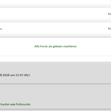
Be
Be
en.
Alle Foren als gelesen markieren
3.08.2026 um
12:35
Uhr).
rkaufen
von
finikounda