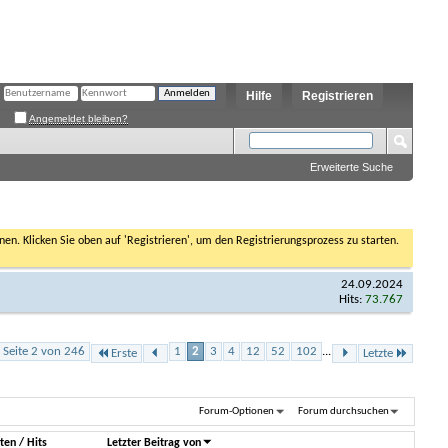
Hilfe
Registrieren
Angemeldet bleiben?
Erweiterte Suche
nen. Klicken Sie oben auf 'Registrieren', um den Registrierungsprozess zu starten.
24.09.2024
Hits:
73.767
Seite 2 von 246
1
2
3
4
12
52
102
...
Erste
Letzte
Forum-Optionen
Forum durchsuchen
ten
/
Hits
Letzter Beitrag von