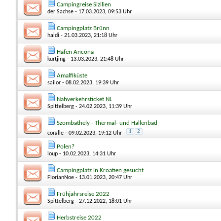
Campingreise Sizilien
der Sachse
- 17.03.2023, 09:53 Uhr
Campingplatz Brünn
haidi
- 21.03.2023, 21:18 Uhr
Hafen Ancona
kurtjing
- 13.03.2023, 21:48 Uhr
Amalfiküste
sailor
- 08.02.2023, 19:39 Uhr
Nahverkehrsticket NL
Spittelberg
- 24.02.2023, 11:39 Uhr
Szombathely - Thermal- und Hallenbad
1
2
coralle
- 09.02.2023, 19:12 Uhr
Polen?
loup
- 10.02.2023, 14:31 Uhr
Campingplatz in Kroatien gesucht
FlorianNoe
- 13.01.2023, 20:47 Uhr
Frühjahrsreise 2022
Spittelberg
- 27.12.2022, 18:01 Uhr
Herbstreise 2022