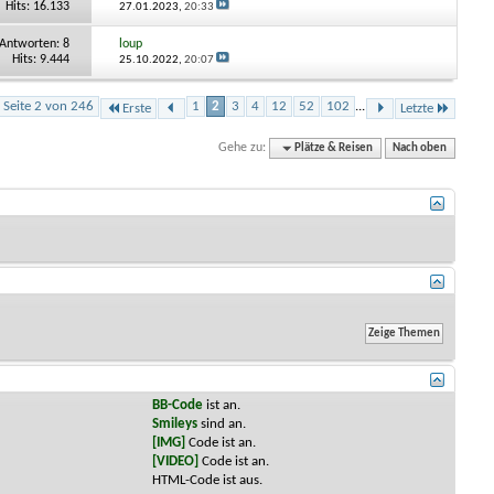
Hits: 16.133
27.01.2023,
20:33
Antworten:
8
loup
Hits: 9.444
25.10.2022,
20:07
Seite 2 von 246
1
2
3
4
12
52
102
...
Erste
Letzte
Gehe zu:
Plätze & Reisen
Nach oben
BB-Code
ist
an
.
Smileys
sind
an
.
[IMG]
Code ist
an
.
[VIDEO]
Code ist
an
.
HTML-Code ist
aus
.