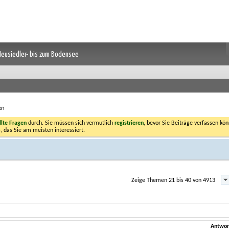
 Neusiedler- bis zum Bodensee
en
llte Fragen
durch. Sie müssen sich vermutlich
registrieren
, bevor Sie Beiträge verfassen kön
, das Sie am meisten interessiert.
Zeige Themen 21 bis 40 von 4913
Antwor