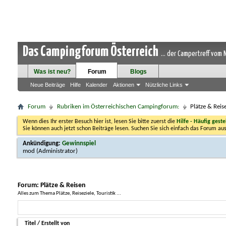
Das Campingforum Österreich
... der Campertreff vom
Was ist neu?
Forum
Blogs
Neue Beiträge
Hilfe
Kalender
Aktionen
Nützliche Links
Forum
Rubriken im Österreichischen Campingforum:
Plätze & Reis
Wenn dies Ihr erster Besuch hier ist, lesen Sie bitte zuerst die
Hilfe - Häufig geste
Sie können auch jetzt schon Beiträge lesen. Suchen Sie sich einfach das Forum aus
Ankündigung:
Gewinnspiel
mod
(Administrator)
Forum:
Plätze & Reisen
Alles zum Thema Plätze, Reiseziele, Touristik ...
Titel
/
Erstellt von