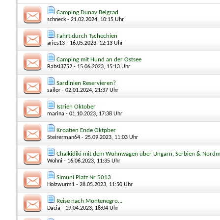
Camping Dunav Belgrad
schneck
- 21.02.2024, 10:15 Uhr
Fahrt durch Tschechien
aries13
- 16.05.2023, 12:13 Uhr
Camping mit Hund an der Ostsee
Babsi3752
- 15.06.2023, 15:13 Uhr
Sardinien Reservieren?
sailor
- 02.01.2024, 21:37 Uhr
Istrien Oktober
marina
- 01.10.2023, 17:38 Uhr
Kroatien Ende Oktpber
Steirerman64
- 25.09.2023, 11:03 Uhr
Chalkidiki mit dem Wohnwagen über Ungarn, Serbien & Nordm
Wohni
- 16.06.2023, 11:35 Uhr
Simuni Platz Nr 5013
Holzwurm1
- 28.05.2023, 11:50 Uhr
Reise nach Montenegro...
Dacia
- 19.04.2023, 18:04 Uhr