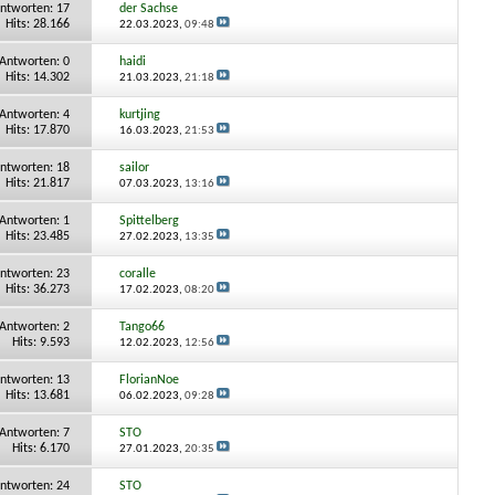
ntworten:
17
der Sachse
Hits: 28.166
22.03.2023,
09:48
Antworten:
0
haidi
Hits: 14.302
21.03.2023,
21:18
Antworten:
4
kurtjing
Hits: 17.870
16.03.2023,
21:53
ntworten:
18
sailor
Hits: 21.817
07.03.2023,
13:16
Antworten:
1
Spittelberg
Hits: 23.485
27.02.2023,
13:35
ntworten:
23
coralle
Hits: 36.273
17.02.2023,
08:20
Antworten:
2
Tango66
Hits: 9.593
12.02.2023,
12:56
ntworten:
13
FlorianNoe
Hits: 13.681
06.02.2023,
09:28
Antworten:
7
STO
Hits: 6.170
27.01.2023,
20:35
ntworten:
24
STO