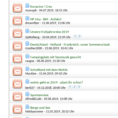
Kovacine / Cres
mavraph
- 04.07.2019, 16:15 Uhr
NP Una - BiH - Anfahrt
dreamflyer
- 11.06.2019, 11:06 Uhr
Unsere Frühjahrsreise 2019
1
2
Spittelberg
- 10.04.2019, 21:39 Uhr
Deutschland - Holland - Frankreich, unser Sommerurlaub
Günther2000
- 23.06.2019, 10:41 Uhr
Campingplatz mit Tanzmusik gesucht
raugoe
- 06.06.2019, 21:30 Uhr
Schottland mit dem WoMo
MacAlex
- 15.04.2019, 09:10 Uhr
wohin geht es 2019 - plant ihr schon?
1
2
3
bertl27
- 14.12.2018, 20:00 Uhr
Spontanreise
Alfred&Gabi
- 09.06.2019, 15:08 Uhr
Berge und See
Holidayrunner
- 11.05.2019, 20:32 Uhr