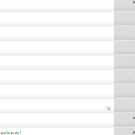
A
A
A
raucht es da ?