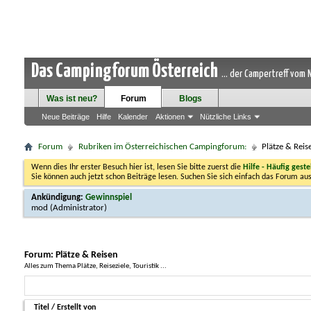
Das Campingforum Österreich
... der Campertreff vom
Was ist neu?
Forum
Blogs
Neue Beiträge
Hilfe
Kalender
Aktionen
Nützliche Links
Forum
Rubriken im Österreichischen Campingforum:
Plätze & Reis
Wenn dies Ihr erster Besuch hier ist, lesen Sie bitte zuerst die
Hilfe - Häufig geste
Sie können auch jetzt schon Beiträge lesen. Suchen Sie sich einfach das Forum aus
Ankündigung:
Gewinnspiel
mod
(Administrator)
Forum:
Plätze & Reisen
Alles zum Thema Plätze, Reiseziele, Touristik ...
Titel
/
Erstellt von