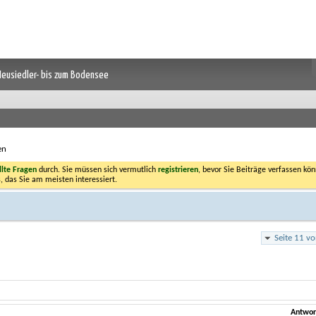
 Neusiedler- bis zum Bodensee
en
llte Fragen
durch. Sie müssen sich vermutlich
registrieren
, bevor Sie Beiträge verfassen kön
, das Sie am meisten interessiert.
Seite 11 v
Antwor