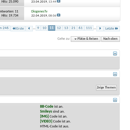
Hits: 25.090
23.04.2019,
13:44
ntworten:
11
DiogenesTv
Hits: 19.734
22.04.2019,
08:06
on 246
...
9
10
11
12
13
21
61
111
...
Erste
Letzte
Gehe zu:
Plätze & Reisen
Nach oben
BB-Code
ist
an
.
Smileys
sind
an
.
[IMG]
Code ist
an
.
[VIDEO]
Code ist
an
.
HTML-Code ist
aus
.