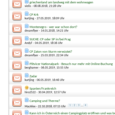
griechenland am landweg mit dem wohnwagen
vielis
- 08.08.2018, 21:28 Uhr
CP Krk
kurtjing
- 27.05.2019, 18:09 Uhr
Montenegro - wer war schon dort?
dreamflyer
- 14.01.2018, 14:21 Uhr
SUCHE: CP oder SP in/bei Prag
AndyT
- 04.05.2019, 18:36 Uhr
CP Zaton von Sturm verwüstet?
dreamflyer
- 25.03.2019, 22:34 Uhr
Plitvicer Nationalpark - Besuch nur mehr mit Online-Buchung
berghamer
- 06.05.2019, 15:55 Uhr
Zadar
kurtjing
- 06.05.2019, 16:46 Uhr
Spanien/Frankreich
hiro2522
- 30.04.2019, 12:57 Uhr
Camping und Therme?
1
2
3
...
4
MacAlex
- 22.10.2018, 07:15 Uhr
Kann ich in Österreich einen Campingplatz eröffnen und was b