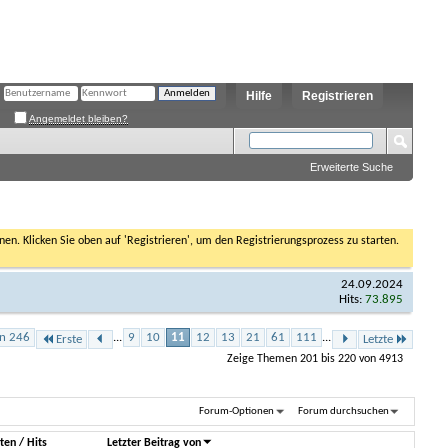
Hilfe
Registrieren
Angemeldet bleiben?
Erweiterte Suche
nen. Klicken Sie oben auf 'Registrieren', um den Registrierungsprozess zu starten.
24.09.2024
Hits:
73.895
on 246
...
9
10
11
12
13
21
61
111
...
Erste
Letzte
Zeige Themen 201 bis 220 von 4913
Forum-Optionen
Forum durchsuchen
ten
/
Hits
Letzter Beitrag von