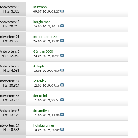
Antworten:
3
mavraph
Hits: 3.328
09.07.2019,
08:27
Antworten:
8
berghamer
Hits: 20.913
26.06.2019,
18:18
ntworten:
21
motorradmieze
Hits: 39.550
26.06.2019,
12:02
Antworten:
0
Günther2000
Hits: 12.050
23.06.2019,
10:41
Antworten:
5
italophilia
Hits: 4.085
13.06.2019,
07:19
ntworten:
17
MacAlex
Hits: 20.914
12.06.2019,
09:16
ntworten:
55
der Reini
Hits: 53.718
11.06.2019,
22:57
Antworten:
5
dreamflyer
Hits: 13.123
11.06.2019,
11:00
ntworten:
14
Holidayrunner
Hits: 8.683
10.06.2019,
20:09