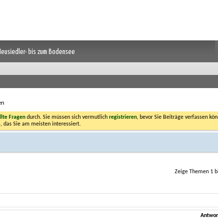
 Neusiedler- bis zum Bodensee
en
llte Fragen
durch. Sie müssen sich vermutlich
registrieren
, bevor Sie Beiträge verfassen kön
, das Sie am meisten interessiert.
Zeige Themen 1 b
Antwor