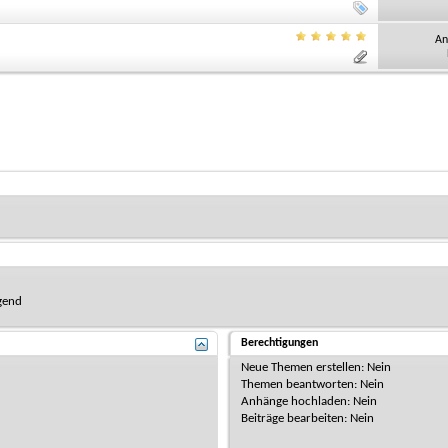
An
gend
Berechtigungen
Neue Themen erstellen:
Nein
Themen beantworten:
Nein
Anhänge hochladen:
Nein
Beiträge bearbeiten:
Nein