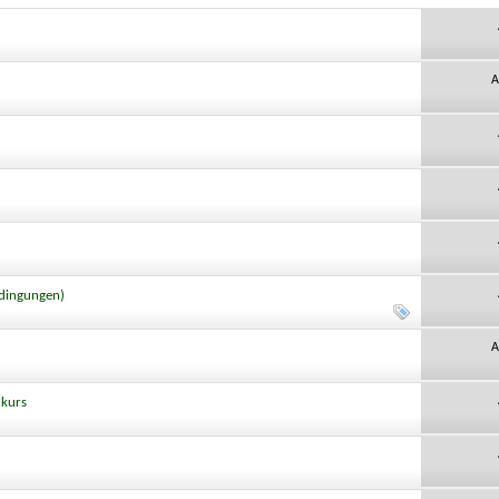
A
edingungen)
A
nkurs