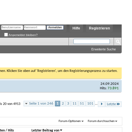
Hilfe
Registrieren
Angemeldet bleiben?
Erweiterte Suche
nen. Klicken Sie oben auf 'Registrieren', um den Registrierungsprozess zu starten.
24.09.2024
Hits:
73.891
Seite 1 von 246
1
2
3
11
51
101
...
is 20 von 4913
Letzte
Forum-Optionen
Forum durchsuchen
ten
/
Hits
Letzter Beitrag von