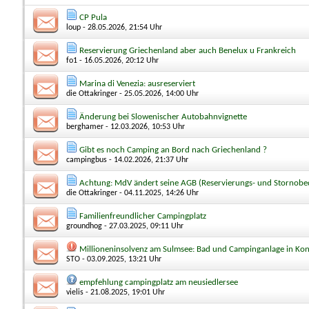
CP Pula
loup
- 28.05.2026, 21:54 Uhr
Reservierung Griechenland aber auch Benelux u Frankreich
fo1
- 16.05.2026, 20:12 Uhr
Marina di Venezia: ausreserviert
die Ottakringer
- 25.05.2026, 14:00 Uhr
Änderung bei Slowenischer Autobahnvignette
berghamer
- 12.03.2026, 10:53 Uhr
Gibt es noch Camping an Bord nach Griechenland ?
campingbus
- 14.02.2026, 21:37 Uhr
Achtung: MdV ändert seine AGB (Reservierungs- und Stornob
die Ottakringer
- 04.11.2025, 14:26 Uhr
Familienfreundlicher Campingplatz
groundhog
- 27.03.2025, 09:11 Uhr
Millioneninsolvenz am Sulmsee: Bad und Campinganlage in Ko
STO
- 03.09.2025, 13:21 Uhr
empfehlung campingplatz am neusiedlersee
vielis
- 21.08.2025, 19:01 Uhr