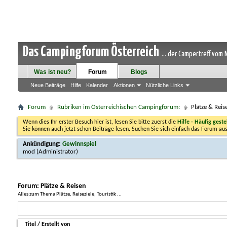
Das Campingforum Österreich
... der Campertreff vom
Was ist neu?
Forum
Blogs
Neue Beiträge
Hilfe
Kalender
Aktionen
Nützliche Links
Forum
Rubriken im Österreichischen Campingforum:
Plätze & Reis
Wenn dies Ihr erster Besuch hier ist, lesen Sie bitte zuerst die
Hilfe - Häufig geste
Sie können auch jetzt schon Beiträge lesen. Suchen Sie sich einfach das Forum aus
Ankündigung:
Gewinnspiel
mod
(Administrator)
Forum:
Plätze & Reisen
Alles zum Thema Plätze, Reiseziele, Touristik ...
Titel
/
Erstellt von