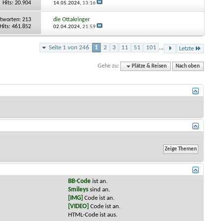
Hits: 20.904
14.05.2024,
13:16
tworten:
213
die Ottakringer
Hits: 461.852
02.04.2024,
21:59
Seite 1 von 246
1
2
3
11
51
101
...
Letzte
Gehe zu:
Plätze & Reisen
Nach oben
BB-Code
ist
an
.
Smileys
sind
an
.
[IMG]
Code ist
an
.
[VIDEO]
Code ist
an
.
HTML-Code ist
aus
.