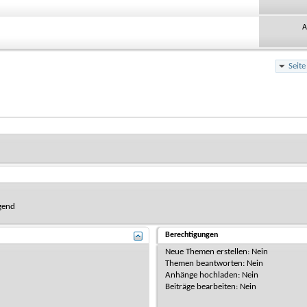
A
Seit
gend
Berechtigungen
Neue Themen erstellen:
Nein
Themen beantworten:
Nein
Anhänge hochladen:
Nein
Beiträge bearbeiten:
Nein