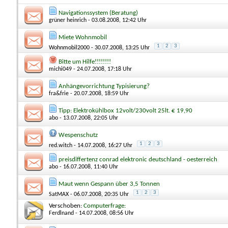
Navigationssystem (Beratung)
grüner heinrich
- 03.08.2008, 12:42 Uhr
Miete Wohnmobil
1
2
3
Wohnmobil2000
- 30.07.2008, 13:25 Uhr
Bitte um Hilfe!!!!!!!!
michi049
- 24.07.2008, 17:18 Uhr
Anhängevorrichtung Typisierung?
fra&frie
- 20.07.2008, 18:59 Uhr
Tipp: Elektrokühlbox 12volt/230volt 25lt. € 19,90
abo
- 13.07.2008, 22:05 Uhr
Wespenschutz
1
2
3
red.witch
- 14.07.2008, 16:27 Uhr
preisdiffertenz conrad elektronic deutschland - oesterreich
abo
- 16.07.2008, 11:40 Uhr
Maut wenn Gespann über 3,5 Tonnen
1
2
3
SatMAX
- 06.07.2008, 20:35 Uhr
Verschoben:
Computerfrage:
Ferdlnand
- 14.07.2008, 08:56 Uhr