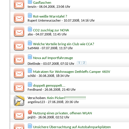
Gasflaschen
tenzin
- 06.04.2006, 23:06 Uhr
Rot-weiße Warntafel ?
Rupert Unterwurzacher
- 10.07.2008, 14:16 Uhr
CO2 zuschlag zur NOVA
abo
- 04.07.2008, 11:45 Uhr
Welche Vorteile bring ein Club wie CCA?
SatMAX
- 07.07.2008, 11:37 Uhr
Nova auf Importfahrzeuge
1
2
Dietlinde
- 03.07.2008, 07:32 Uhr
Matratzen für Wohnwagen Dethleffs Camper 460V
schibi
- 30.06.2008, 18:34 Uhr
doppelt gemoppelt....
Ferdlnand
- 26.06.2008, 21:40 Uhr
Verschoben:
Kein Pickerl!!!!!!!!!!!!!!!!!!
angelina123
- 27.06.2008, 20:36 Uhr
Nutzung eines privaten, offenen WLAN
pnj03
- 26.06.2008, 02:52 Uhr
Unsichere Übernachtung auf Autobahnparkplätzen