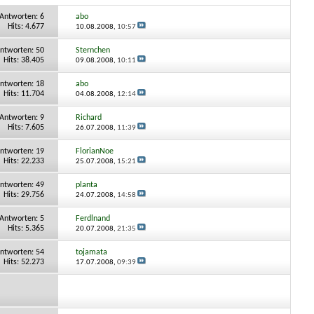
Antworten:
6
abo
Hits: 4.677
10.08.2008,
10:57
ntworten:
50
Sternchen
Hits: 38.405
09.08.2008,
10:11
ntworten:
18
abo
Hits: 11.704
04.08.2008,
12:14
Antworten:
9
Richard
Hits: 7.605
26.07.2008,
11:39
ntworten:
19
FlorianNoe
Hits: 22.233
25.07.2008,
15:21
ntworten:
49
planta
Hits: 29.756
24.07.2008,
14:58
Antworten:
5
Ferdlnand
Hits: 5.365
20.07.2008,
21:35
ntworten:
54
tojamata
Hits: 52.273
17.07.2008,
09:39