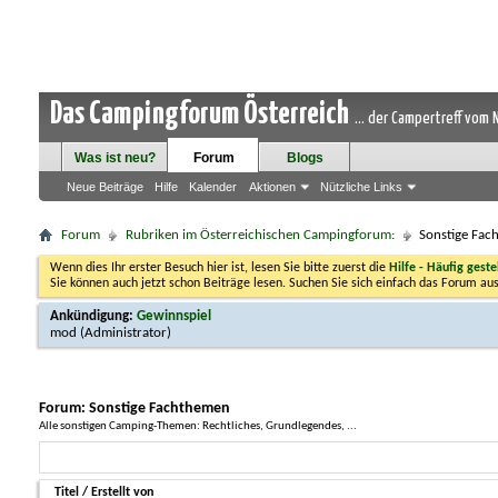
Das Campingforum Österreich
... der Campertreff vom
Was ist neu?
Forum
Blogs
Neue Beiträge
Hilfe
Kalender
Aktionen
Nützliche Links
Forum
Rubriken im Österreichischen Campingforum:
Sonstige Fac
Wenn dies Ihr erster Besuch hier ist, lesen Sie bitte zuerst die
Hilfe - Häufig geste
Sie können auch jetzt schon Beiträge lesen. Suchen Sie sich einfach das Forum aus
Ankündigung:
Gewinnspiel
mod
(Administrator)
Forum:
Sonstige Fachthemen
Alle sonstigen Camping-Themen: Rechtliches, Grundlegendes, ...
Titel
/
Erstellt von