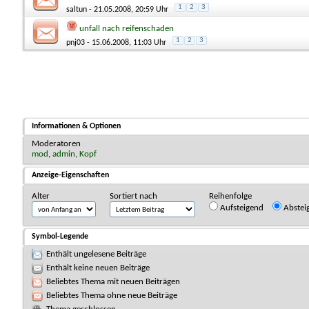
1
2
3
saltun
- 21.05.2008, 20:59 Uhr
unfall nach reifenschaden
1
2
3
pnj03
- 15.06.2008, 11:03 Uhr
Informationen & Optionen
Moderatoren
mod
,
admin
,
Kopf
Anzeige-Eigenschaften
Alter
Sortiert nach
Reihenfolge
Aufsteigend
Abstei
Symbol-Legende
Enthält ungelesene Beiträge
Enthält keine neuen Beiträge
Beliebtes Thema mit neuen Beiträgen
Beliebtes Thema ohne neue Beiträge