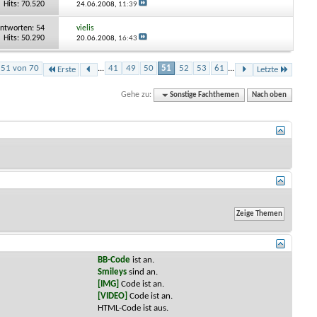
Hits: 70.520
24.06.2008,
11:39
ntworten:
54
vielis
Hits: 50.290
20.06.2008,
16:43
e 51 von 70
...
41
49
50
51
52
53
61
...
Erste
Letzte
Gehe zu:
Sonstige Fachthemen
Nach oben
BB-Code
ist
an
.
Smileys
sind
an
.
[IMG]
Code ist
an
.
[VIDEO]
Code ist
an
.
HTML-Code ist
aus
.