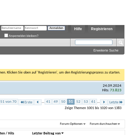
Hilfe
Registrieren
Angemeldet bleiben?
Erweiterte Suche
nen. Klicken Sie oben auf 'Registrieren', um den Registrierungsprozess zu starten.
24.09.2024
Hits:
73.823
e 51 von 70
...
41
49
50
51
52
53
61
...
Erste
Letzte
Zeige Themen 1001 bis 1020 von 1383
Forum-Optionen
Forum durchsuchen
ten
/
Hits
Letzter Beitrag von