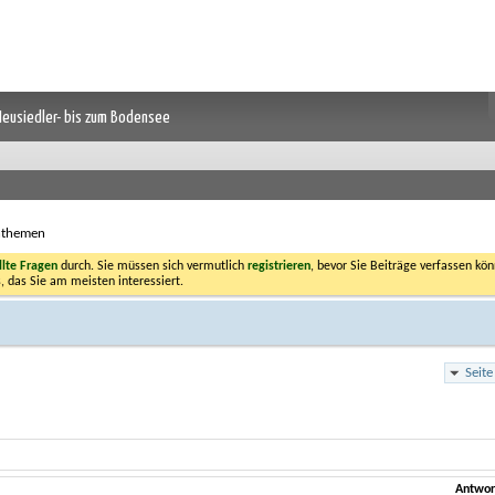
 Neusiedler- bis zum Bodensee
hthemen
llte Fragen
durch. Sie müssen sich vermutlich
registrieren
, bevor Sie Beiträge verfassen kön
, das Sie am meisten interessiert.
Seit
Antwor