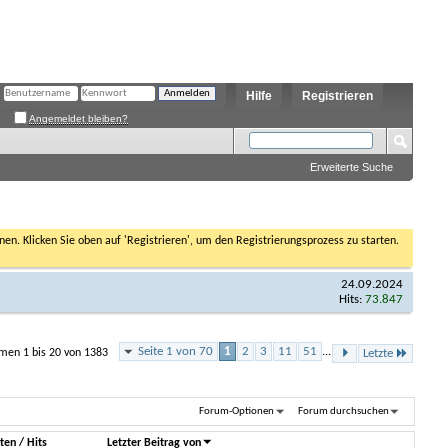
Hilfe
Registrieren
Angemeldet bleiben?
Erweiterte Suche
nen. Klicken Sie oben auf 'Registrieren', um den Registrierungsprozess zu starten.
24.09.2024
Hits:
73.847
Seite 1 von 70
1
2
3
11
51
...
men 1 bis 20 von 1383
Letzte
Forum-Optionen
Forum durchsuchen
ten
/
Hits
Letzter Beitrag von