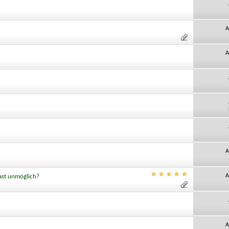
A
A
A
A
ast unmöglich?
A