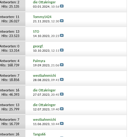
Antworten:
2
die Ottakringer
Hits: 25.135
03.01.2024,
10:56
ntworten:
11
Tommy1424
Hits: 26.027
21.11.2023,
12:30
ntworten:
13
STO
Hits: 23.523
14.10.2023,
20:23
Antworten:
0
georgf.
Hits: 13.314
10.10.2023,
12:11
Antworten:
4
Palmyra
Hits: 168.739
19.09.2023,
21:06
Antworten:
7
westbahnmichi
Hits: 18.856
28.08.2023,
09:41
ntworten:
16
die Ottakringer
Hits: 46.393
27.07.2023,
20:45
ntworten:
13
die Ottakringer
Hits: 25.799
12.07.2023,
19:40
Antworten:
7
westbahnmichi
Hits: 16.739
11.06.2023,
10:44
ntworten:
26
Tango66