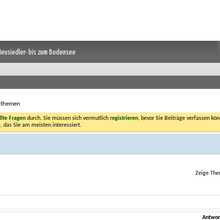
 Neusiedler- bis zum Bodensee
hthemen
llte Fragen
durch. Sie müssen sich vermutlich
registrieren
, bevor Sie Beiträge verfassen kön
, das Sie am meisten interessiert.
Zeige The
Antwor