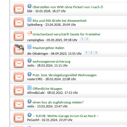
Überstellen von WW ohne Pickerl von I nach Ö
bibi
- 10.05.2026, 16:27 Uhr
RSa und RSb Briefe bei Abwesenheit
Spittelberg
- 23.04.2026, 20:09 Uhr
Griechenland verschärft Gesetz für Freisteher
1
2
campingbus
- 05.05.2025, 09:18 Uhr
Mautvergehen Italien
1
2
3
die Ottakringer
- 06.09.2023, 11:55 Uhr
wohnwagenversicherung
vielis
- 28.03.2024, 11:11 Uhr
Putz- bzw. Versiegelungsmittel Wohnwagen
router1981
- 28.03.2024, 22:08 Uhr
Öffentliche Waagen
Alfred&Gabi
- 08.02.2022, 17:13 Uhr
einen bus als zugfahrzeug mieten?
vielis
- 13.03.2024, 13:47 Uhr
-- SUCHE: WoMo-Garage in/um Graz-Nord --
PeGeeM
- 02.01.2024, 23:29 Uhr