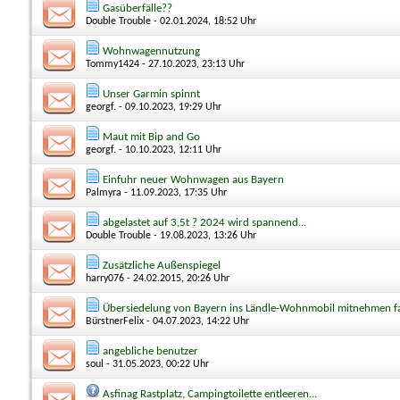
Gasüberfälle??
Double Trouble
- 02.01.2024, 18:52 Uhr
Wohnwagennutzung
Tommy1424
- 27.10.2023, 23:13 Uhr
Unser Garmin spinnt
georgf.
- 09.10.2023, 19:29 Uhr
Maut mit Bip and Go
georgf.
- 10.10.2023, 12:11 Uhr
Einfuhr neuer Wohnwagen aus Bayern
Palmyra
- 11.09.2023, 17:35 Uhr
abgelastet auf 3,5t ? 2024 wird spannend...
Double Trouble
- 19.08.2023, 13:26 Uhr
Zusätzliche Außenspiegel
harry076
- 24.02.2015, 20:26 Uhr
Übersiedelung von Bayern ins Ländle-Wohnmobil mitnehmen f
BürstnerFelix
- 04.07.2023, 14:22 Uhr
angebliche benutzer
soul
- 31.05.2023, 00:22 Uhr
Asfinag Rastplatz, Campingtoilette entleeren...