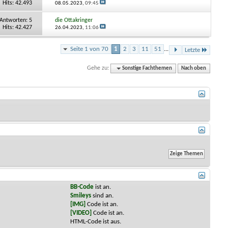
Hits: 42.493
08.05.2023,
09:45
Antworten:
5
die Ottakringer
Hits: 42.427
26.04.2023,
11:06
Seite 1 von 70
1
2
3
11
51
...
Letzte
Gehe zu:
Sonstige Fachthemen
Nach oben
BB-Code
ist
an
.
Smileys
sind
an
.
[IMG]
Code ist
an
.
[VIDEO]
Code ist
an
.
HTML-Code ist
aus
.