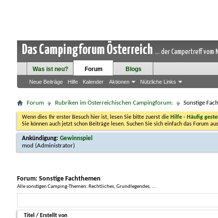
Das Campingforum Österreich
... der Campertreff vom
Was ist neu?
Forum
Blogs
Neue Beiträge
Hilfe
Kalender
Aktionen
Nützliche Links
Forum
Rubriken im Österreichischen Campingforum:
Sonstige Fac
Wenn dies Ihr erster Besuch hier ist, lesen Sie bitte zuerst die
Hilfe - Häufig geste
Sie können auch jetzt schon Beiträge lesen. Suchen Sie sich einfach das Forum aus
Ankündigung:
Gewinnspiel
mod
(Administrator)
Forum:
Sonstige Fachthemen
Alle sonstigen Camping-Themen: Rechtliches, Grundlegendes, ...
Titel
/
Erstellt von