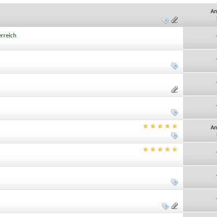
An
erreich
An