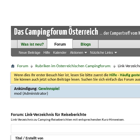
Das Campingforum Österreich
... der Campertreff vom
Was ist neu?
Forum
Blogs
Neue Beiträge
Hilfe
Kalender
Aktionen
Nützliche Links
Forum
Rubriken im Österreichischen Campingforum:
Link-Verzeich
Wenn dies Ihr erster Besuch hier ist, lesen Sie bitte zuerst die
Hilfe - Häufig geste
Sie können auch jetzt schon Beiträge lesen. Suchen Sie sich einfach das Forum aus
Ankündigung:
Gewinnspiel
mod
(Administrator)
Forum:
Link-Verzeichnis für Reiseberichte
Link-Verzeichnis zu Camping-Reiseberichten mit entsprechenden Kurz-Hinweisen.
Titel
/
Erstellt von