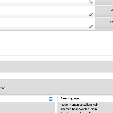
A
An
gend
Berechtigungen
Neue Themen erstellen:
Nein
Themen beantworten:
Nein