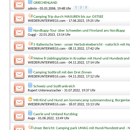
GRIECHENLAND
1
2
3
admin
- 05.01.2006, 19:48 Uhr
Camping Trip durch MASUREN bis zur OSTSEE
WIEDERUNTERWEGS.com
- 17.06.2023, 19:25 Uhr
Nordkapp-Tour über Schweden und Finnland ans Nordkapp
Guggi
- 22.01.2023, 13:14 Uhr
5 Italienische Seen - unser Herbstreisebericht - natürlich mit H
WIEDERUNTERWEGS.com
- 08.11.2022, 17:42 Uhr
Meine 8 Lieblingsplätze in Kroatien mit Hund und Hundestrand
WIEDERUNTERWEGS.com
- 04.11.2022, 17:14 Uhr
Camping Südtiroll mit den Drei Zinnen
WIEDERUNTERWEGS.com
- 04.11.2022, 17:12 Uhr
Schweiz und Südfrankreich
Rupert Unterwurzacher
- 31.07.2022, 19:37 Uhr
Mit Kind und Hund am Sonnencamp Lutzmannsburg, Burgenla
WIEDERUNTERWEGS.com
- 18.07.2022, 15:13 Uhr
Caorle und Umland Kurzblog
Auge
- 01.06.2022, 13:49 Uhr
Unser Bericht: Camping park UMAG mit Hund/Hundestrand - 