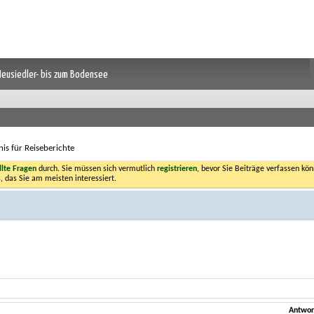
 Neusiedler- bis zum Bodensee
nis für Reiseberichte
llte Fragen
durch. Sie müssen sich vermutlich
registrieren
, bevor Sie Beiträge verfassen kön
, das Sie am meisten interessiert.
Antwor