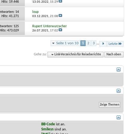
Hits: 19.446
13.05.2022,
15:29
ntworten:
14
loup
Hits: 41.271
03.12.2021,
21:08
tworten:
125
Rupert Unterwurzacher
Hits: 473.029
26.07.2021,
17:02
Seite 1 von 10
1
2
3
...
Letzte
Gehe zu:
Link-Verzeichnis für Reiseberichte
Nach oben
BB-Code
ist
an
.
Smileys
sind
an
.