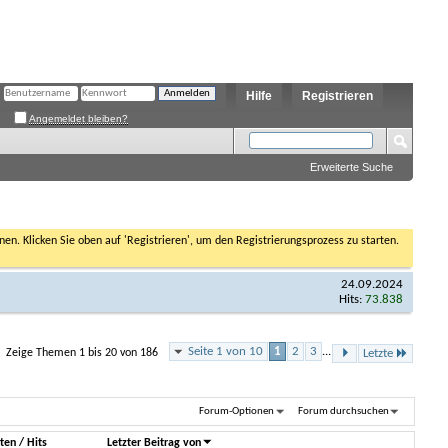
Hilfe
Registrieren
Angemeldet bleiben?
Erweiterte Suche
nen. Klicken Sie oben auf 'Registrieren', um den Registrierungsprozess zu starten.
24.09.2024
Hits:
73.838
Seite 1 von 10
1
2
3
...
Zeige Themen 1 bis 20 von 186
Letzte
Forum-Optionen
Forum durchsuchen
ten
/
Hits
Letzter Beitrag von