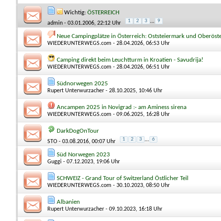
Wichtig:
ÖSTERREICH
1
2
3
...
9
admin
- 03.01.2006, 22:12 Uhr
Neue Campingplätze in Österreich: Oststeiermark und Oberöst
WIEDERUNTERWEGS.com
- 28.04.2026, 06:53 Uhr
Camping direkt beim Leuchtturm in Kroatien - Savudrija!
WIEDERUNTERWEGS.com
- 28.04.2026, 06:51 Uhr
Südnorwegen 2025
Rupert Unterwurzacher
- 28.10.2025, 10:46 Uhr
Ancampen 2025 in Novigrad :- am Aminess sirena
WIEDERUNTERWEGS.com
- 09.06.2025, 16:28 Uhr
DarkDogOnTour
1
2
3
...
6
STO
- 03.08.2016, 00:07 Uhr
Süd Norwegen 2023
Guggi
- 07.12.2023, 19:06 Uhr
SCHWEIZ - Grand Tour of Switzerland Östlicher Teil
WIEDERUNTERWEGS.com
- 30.10.2023, 08:50 Uhr
Albanien
Rupert Unterwurzacher
- 09.10.2023, 16:18 Uhr