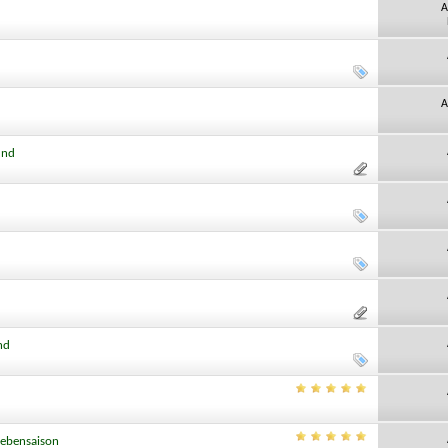
A
A
und
nd
Nebensaison