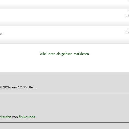
Be
Be
en.
Alle Foren als gelesen markieren
3.08.2026 um
12:35
Uhr).
rkaufen
von
finikounda