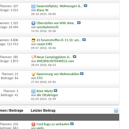
Themen: 107
Dauerstellplatz, Wohnwagen &...
iträge: 1.015
von
Klaus W.
28.10.2024,
10:04
hemen: 1.325
Überstellen von WW ohne...
träge: 24.494
von
westbahnmichi
14.05.2026,
10:36
hemen: 4.606
41.forumstreffen 8.-11.10. am...
räge: 111.913
von
router1981
09.07.2026,
14:46
Themen: 185
Neue Campingplätze in...
iträge: 1.873
von
WIEDERUNTERWEGS.com
28.04.2026,
06:53
Themen: 21
Daemmung von Wohnmobilen
Beiträge: 64
von
STO
27.04.2020,
01:45
Themen: 3
Böse Worte
Beiträge: 41
von
die Ottakringer
02.09.2024,
15:39
men / Beiträge
Letzter Beitrag
Themen: 232
Ford Kuga zu verkaufen
Beiträge: 663
von
vielis