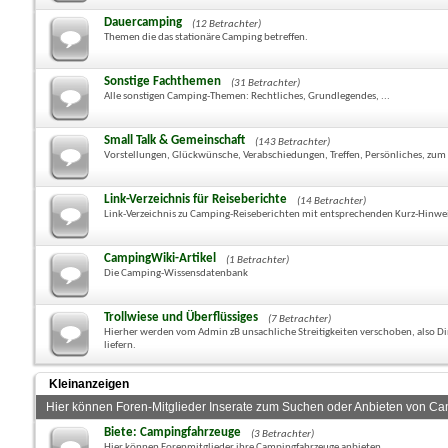
Dauercamping
(12 Betrachter)
Themen die das stationäre Camping betreffen.
Sonstige Fachthemen
(31 Betrachter)
Alle sonstigen Camping-Themen: Rechtliches, Grundlegendes, ...
Small Talk & Gemeinschaft
(143 Betrachter)
Vorstellungen, Glückwünsche, Verabschiedungen, Treffen, Persönliches, zum 
Link-Verzeichnis für Reiseberichte
(14 Betrachter)
Link-Verzeichnis zu Camping-Reiseberichten mit entsprechenden Kurz-Hinwe
CampingWiki-Artikel
(1 Betrachter)
Die Camping-Wissensdatenbank
Trollwiese und Überflüssiges
(7 Betrachter)
Hierher werden vom Admin zB unsachliche Streitigkeiten verschoben, also Din
liefern.
Kleinanzeigen
Hier können Foren-Mitglieder Inserate zum Suchen oder Anbieten von Ca
Biete: Campingfahrzeuge
(3 Betrachter)
Hier können Forenmitglieder ihre Campingfahrzeuge anbieten.