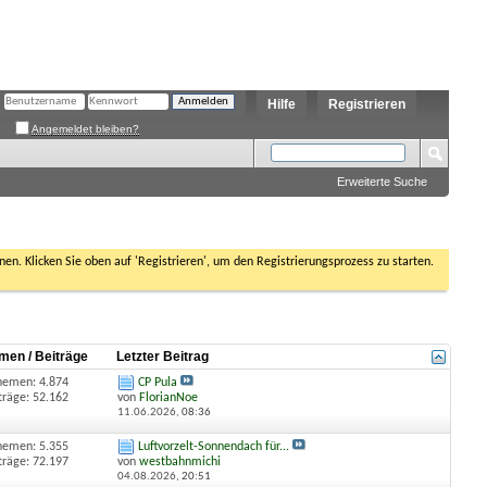
Hilfe
Registrieren
Angemeldet bleiben?
Erweiterte Suche
nen. Klicken Sie oben auf 'Registrieren', um den Registrierungsprozess zu starten.
men / Beiträge
Letzter Beitrag
hemen: 4.874
CP Pula
träge: 52.162
von
FlorianNoe
11.06.2026,
08:36
hemen: 5.355
Luftvorzelt-Sonnendach für...
träge: 72.197
von
westbahnmichi
04.08.2026,
20:51