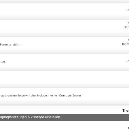
Be
T
Bei
T
Beit
Forum an sich ...
Be
isen.
ge die keiner lesen will aber trotzdem keinen Grund zur Zensur
The
mpingfahrzeugen & Zubehör einstellen.