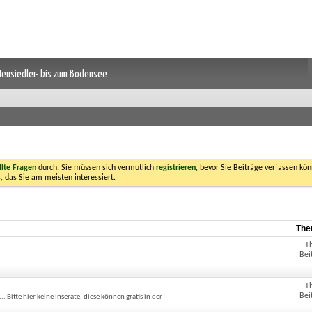
 Neusiedler- bis zum Bodensee
llte Fragen
durch. Sie müssen sich vermutlich
registrieren
, bevor Sie Beiträge verfassen kön
, das Sie am meisten interessiert.
The
T
Bei
T
Bei
itte hier keine Inserate, diese können gratis in der