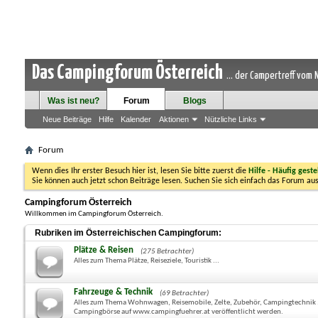
Das Campingforum Österreich
... der Campertreff vom
Was ist neu?
Forum
Blogs
Neue Beiträge
Hilfe
Kalender
Aktionen
Nützliche Links
Forum
Wenn dies Ihr erster Besuch hier ist, lesen Sie bitte zuerst die
Hilfe - Häufig geste
Sie können auch jetzt schon Beiträge lesen. Suchen Sie sich einfach das Forum aus
Campingforum Österreich
Willkommen im Campingforum Österreich.
Rubriken im Österreichischen Campingforum:
Plätze & Reisen
(275 Betrachter)
Alles zum Thema Plätze, Reiseziele, Touristik ...
Fahrzeuge & Technik
(69 Betrachter)
Alles zum Thema Wohnwagen, Reisemobile, Zelte, Zubehör, Campingtechnik ... B
Campingbörse auf www.campingfuehrer.at veröffentlicht werden.