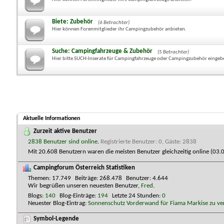
Biete: Zubehör
(6 Betrachter)
Hier können Forenmitglieder ihr Campingzubehör anbieten.
Suche: Campingfahrzeuge & Zubehör
(5 Betrachter)
Hier bitte SUCH-Inserate für Campingfahrzeuge oder Campingzubehör eingeb
Aktuelle Informationen
Zurzeit aktive Benutzer
2838 Benutzer sind online
.
Registrierte Benutzer: 0, Gäste: 2838
Mit 20.608 Benutzern waren die meisten Benutzer gleichzeitig online (0
Campingforum Österreich Statistiken
Themen
17.749
Beiträge
268.478
Benutzer
4.644
Wir begrüßen unseren neuesten Benutzer,
Fred
.
Blogs
140
Blog-Einträge
194
Letzte 24 Stunden
0
Neuester Blog-Eintrag:
Sonnenschutz Vorderwand für Fiama Markise zu ve
Symbol-Legende